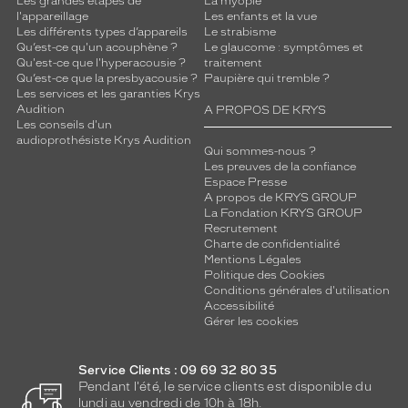
Les grandes étapes de
La myopie
l'appareillage
Les enfants et la vue
Les différents types d’appareils
Le strabisme
Qu’est-ce qu'un acouphène ?
Le glaucome : symptômes et
Qu'est-ce que l'hyperacousie ?
traitement
Qu’est-ce que la presbyacousie ?
Paupière qui tremble ?
Les services et les garanties Krys
Audition
A PROPOS DE KRYS
Les conseils d'un
audioprothésiste Krys Audition
Qui sommes-nous ?
Les preuves de la confiance
Espace Presse
A propos de KRYS GROUP
La Fondation KRYS GROUP
Recrutement
Charte de confidentialité
Mentions Légales
Politique des Cookies
Conditions générales d'utilisation
Accessibilité
Gérer les cookies
Service Clients : 09 69 32 80 35
Pendant l'été, le service clients est disponible du
lundi au vendredi de 10h à 18h.