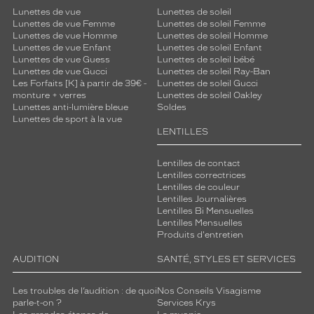
Lunettes de vue
Lunettes de soleil
Lunettes de vue Femme
Lunettes de soleil Femme
Lunettes de vue Homme
Lunettes de soleil Homme
Lunettes de vue Enfant
Lunettes de soleil Enfant
Lunettes de vue Guess
Lunettes de soleil bébé
Lunettes de vue Gucci
Lunettes de soleil Ray-Ban
Les Forfaits [K] à partir de 39€ -
Lunettes de soleil Gucci
monture + verres
Lunettes de soleil Oakley
Lunettes anti-lumière bleue
Soldes
Lunettes de sport à la vue
LENTILLES
Lentilles de contact
Lentilles correctrices
Lentilles de couleur
Lentilles Journalières
Lentilles Bi Mensuelles
Lentilles Mensuelles
Produits d'entretien
AUDITION
SANTÉ, STYLES ET SERVICES
Les troubles de l’audition : de quoi
Nos Conseils Visagisme
parle-t-on ?
Services Krys