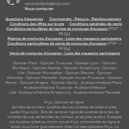
serviceclients@krys.com
Nous contacter
Questions fréquentes
Commandes - Retours - Remboursement
Conditions des offres sur le site
Conditions générales de vente
Conditions particulières de reprise de montures d’occasion
[PDF —
86
Ko
]
Reprise de montures d’occasion - Liste des magasins participants
Conditions particulières de vente de montures d’occasion
[PDF —
94
Ko
]
Vente de montures d’occasion - Liste des magasins participants
Opticien Paris
-
Opticien Toulouse
-
Opticien Lyon
-
Opticien
Bordeaux
-
Opticien Nantes
-
Opticien Strasbourg
-
Opticien
Lille
-
Opticien Montpellier
-
Opticien Rennes
-
Opticien
Grenoble
-
Opticien Marseille
-
Opticien Aix-en-Provence
-
Opticien
Reims
-
Opticien Angers
-
Opticien Nancy
-
Audioprothésiste Paris
-
Audioprothésiste Toulouse
-
Audioprothésiste
Lille
-
Audioprothésiste Strasbourg
-
Audioprothésiste Marseille
Krys, Opticien en ligne :
lentilles de contact
,
lunettes de vue
,
lunettes de soleil
et
piles
audio
Krys.com : Site de vente en ligne de lunettes de soleil, de
lunettes de vue, de
lentilles de contact
, et de piles audios. Essayez
vos lunettes grâce au miroir virtuel Krys, commandez en ligne et
faites vous livrer gratuitement chez l'un des opticiens Krys. La