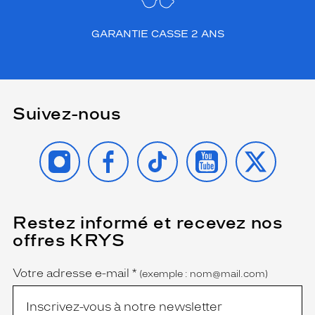
GARANTIE CASSE 2 ANS
Suivez-nous
INSTAGRAM
FACEBOOK
TIKTOK
YOUTUBE
X
Restez informé et recevez nos
(Ce
champ
offres KRYS
est
Name
obligatoire)
Votre adresse e-mail
*
(exemple : nom@mail.com)