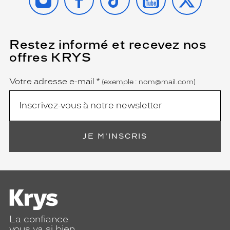
Restez informé et recevez nos
(Ce
champ
offres KRYS
est
Name
obligatoire)
Votre adresse e-mail
*
(exemple : nom@mail.com)
JE M'INSCRIS
La confiance
vous va si bien