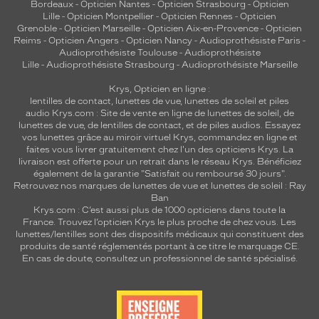
Bordeaux
-
Opticien Nantes
-
Opticien Strasbourg
-
Opticien
Lille
-
Opticien Montpellier
-
Opticien Rennes
-
Opticien
Grenoble
-
Opticien Marseille
-
Opticien Aix-en-Provence
-
Opticien
Reims
-
Opticien Angers
-
Opticien Nancy
-
Audioprothésiste Paris
-
Audioprothésiste Toulouse
-
Audioprothésiste
Lille
-
Audioprothésiste Strasbourg
-
Audioprothésiste Marseille
Krys, Opticien en ligne :
lentilles de contact
,
lunettes de vue
,
lunettes de soleil
et
piles
audio
Krys.com : Site de vente en ligne de lunettes de soleil, de
lunettes de vue, de
lentilles de contact
, et de piles audios. Essayez
vos lunettes grâce au miroir virtuel Krys, commandez en ligne et
faites vous livrer gratuitement chez l'un des opticiens Krys. La
livraison est offerte pour un retrait dans le réseau Krys. Bénéficiez
également de la garantie "Satisfait ou remboursé 30 jours".
Retrouvez nos marques de lunettes de vue et
lunettes de soleil : Ray
Ban
Krys.com : C’est aussi plus de 1000 opticiens dans toute la
France.
Trouvez l’opticien Krys le plus proche de chez vous
. Les
lunettes/lentilles sont des dispositifs médicaux qui constituent des
produits de santé réglementés portant à ce titre le marquage CE.
En cas de doute, consultez un professionnel de santé spécialisé.