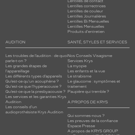
Lentilles de contact
Lentilles correctrices
Lentilles de couleur
Lentilles Journalières
Lentilles Bi Mensuelles
Lentilles Mensuelles
Produits d'entretien
AUDITION
SANTÉ, STYLES ET SERVICES
Les troubles de l’audition : de quoi
Nos Conseils Visagisme
parle-t-on ?
Services Krys
Les grandes étapes de
La myopie
l'appareillage
Les enfants et la vue
Les différents types d’appareils
Le strabisme
Qu’est-ce qu'un acouphène ?
Le glaucome : symptômes et
Qu'est-ce que l'hyperacousie ?
traitement
Qu’est-ce que la presbyacousie ?
Paupière qui tremble ?
Les services et les garanties Krys
Audition
A PROPOS DE KRYS
Les conseils d'un
audioprothésiste Krys Audition
Qui sommes-nous ?
Les preuves de la confiance
Espace Presse
A propos de KRYS GROUP