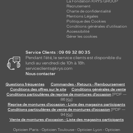
La Fondation KRYS GROUP
Recrutement
Charte de confidentialité
Mentions Légales
Politique des Cookies
Conditions générales d'utilisation
Accessibilité
Gérer les cookies
Service Clients : 09 69 32 80 35
Pendant l'été, le service clients est disponible du
lundi au vendredi de 10h à 18h.
serviceclients@krys.com
Nous contacter
Questions fréquentes
Commandes - Retours - Remboursement
Conditions des offres sur le site
Conditions générales de vente
Conditions particulières de reprise de montures d’occasion
[PDF —
86
Ko
]
Reprise de montures d’occasion - Liste des magasins participants
Conditions particulières de vente de montures d’occasion
[PDF —
94
Ko
]
Vente de montures d’occasion - Liste des magasins participants
Opticien Paris
-
Opticien Toulouse
-
Opticien Lyon
-
Opticien