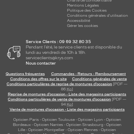
Charte de confidentialité
Mentions Légales
Politique des Cookies
Conditions générales d'utilisation
Accessibilité
Gérer les cookies
Service Clients : 09 69 32 80 35
Pendant l'été, le service clients est disponible du
lundi au vendredi de 10h à 18h.
serviceclients@krys.com
Nous contacter
Questions fréquentes
Commandes - Retours - Remboursement
Conditions des offres sur le site
Conditions générales de vente
Conditions particulières de reprise de montures d’occasion
[PDF —
86
Ko
]
Reprise de montures d’occasion - Liste des magasins participants
Conditions particulières de vente de montures d’occasion
[PDF —
94
Ko
]
Vente de montures d’occasion - Liste des magasins participants
Opticien Paris
-
Opticien Toulouse
-
Opticien Lyon
-
Opticien
Bordeaux
-
Opticien Nantes
-
Opticien Strasbourg
-
Opticien
Lille
-
Opticien Montpellier
-
Opticien Rennes
-
Opticien