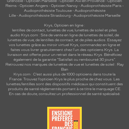
Grenoble
-
Opticien Marseille
-
Opticien Aix-en-Provence
-
Opticien
Reims
-
Opticien Angers
-
Opticien Nancy
-
Audioprothésiste Paris
-
Audioprothésiste Toulouse
-
Audioprothésiste
Lille
-
Audioprothésiste Strasbourg
-
Audioprothésiste Marseille
Krys, Opticien en ligne :
lentilles de contact
,
lunettes de vue
,
lunettes de soleil
et
piles
audio
Krys.com : Site de vente en ligne de lunettes de soleil, de
lunettes de vue, de
lentilles de contact
, et de piles audios. Essayez
vos lunettes grâce au miroir virtuel Krys, commandez en ligne et
faites vous livrer gratuitement chez l'un des opticiens Krys. La
livraison est offerte pour un retrait dans le réseau Krys. Bénéficiez
également de la garantie "Satisfait ou remboursé 30 jours".
Retrouvez nos marques de lunettes de vue et
lunettes de soleil : Ray
Ban
Krys.com : C’est aussi plus de 1000 opticiens dans toute la
France.
Trouvez l’opticien Krys le plus proche de chez vous
. Les
lunettes/lentilles sont des dispositifs médicaux qui constituent des
produits de santé réglementés portant à ce titre le marquage CE.
En cas de doute, consultez un professionnel de santé spécialisé.