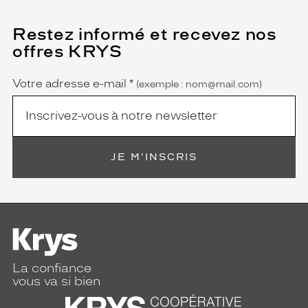
Restez informé et recevez nos
(Ce
champ
offres KRYS
est
Name
obligatoire)
Votre adresse e-mail
*
(exemple : nom@mail.com)
JE M'INSCRIS
La confiance
vous va si bien