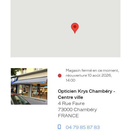
Voir
Voir
Magasin fermé en ce moment,
réouverture 10 août 2026,
la
la
14:00
fiche
fiche
Opticien Krys Chambéry -
Centre ville
4 Rue Favre
73000 Chambéry
FRANCE
04 79 85 87 83