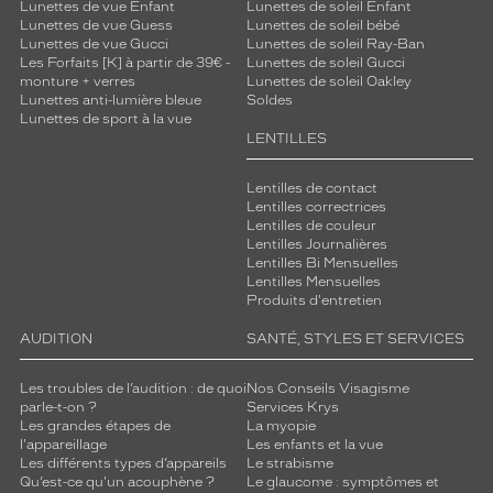
Lunettes de vue Enfant
Lunettes de soleil Enfant
Lunettes de vue Guess
Lunettes de soleil bébé
Lunettes de vue Gucci
Lunettes de soleil Ray-Ban
Les Forfaits [K] à partir de 39€ -
Lunettes de soleil Gucci
monture + verres
Lunettes de soleil Oakley
Lunettes anti-lumière bleue
Soldes
Lunettes de sport à la vue
LENTILLES
Lentilles de contact
Lentilles correctrices
Lentilles de couleur
Lentilles Journalières
Lentilles Bi Mensuelles
Lentilles Mensuelles
Produits d'entretien
AUDITION
SANTÉ, STYLES ET SERVICES
Les troubles de l’audition : de quoi
Nos Conseils Visagisme
parle-t-on ?
Services Krys
Les grandes étapes de
La myopie
l'appareillage
Les enfants et la vue
Les différents types d’appareils
Le strabisme
Qu’est-ce qu'un acouphène ?
Le glaucome : symptômes et