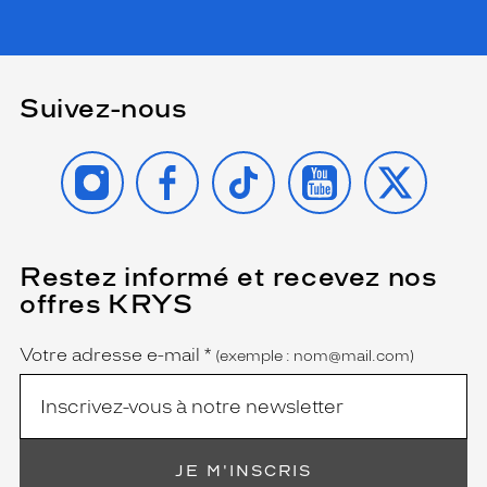
Suivez-nous
INSTAGRAM
FACEBOOK
TIKTOK
YOUTUBE
X
Restez informé et recevez nos
(Ce
champ
offres KRYS
est
Name
obligatoire)
Votre adresse e-mail
*
(exemple : nom@mail.com)
JE M'INSCRIS