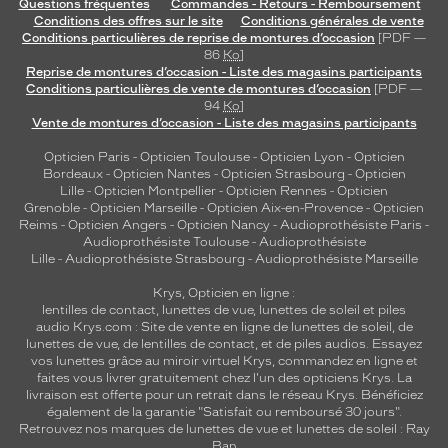
Questions fréquentes
Commandes - Retours - Remboursement
Conditions des offres sur le site
Conditions générales de vente
Conditions particulières de reprise de montures d’occasion
[PDF —
86
Ko
]
Reprise de montures d’occasion - Liste des magasins participants
Conditions particulières de vente de montures d’occasion
[PDF —
94
Ko
]
Vente de montures d’occasion - Liste des magasins participants
Opticien Paris
-
Opticien Toulouse
-
Opticien Lyon
-
Opticien
Bordeaux
-
Opticien Nantes
-
Opticien Strasbourg
-
Opticien
Lille
-
Opticien Montpellier
-
Opticien Rennes
-
Opticien
Grenoble
-
Opticien Marseille
-
Opticien Aix-en-Provence
-
Opticien
Reims
-
Opticien Angers
-
Opticien Nancy
-
Audioprothésiste Paris
-
Audioprothésiste Toulouse
-
Audioprothésiste
Lille
-
Audioprothésiste Strasbourg
-
Audioprothésiste Marseille
Krys, Opticien en ligne :
lentilles de contact
,
lunettes de vue
,
lunettes de soleil
et
piles
audio
Krys.com : Site de vente en ligne de lunettes de soleil, de
lunettes de vue, de
lentilles de contact
, et de piles audios. Essayez
vos lunettes grâce au miroir virtuel Krys, commandez en ligne et
faites vous livrer gratuitement chez l'un des opticiens Krys. La
livraison est offerte pour un retrait dans le réseau Krys. Bénéficiez
également de la garantie "Satisfait ou remboursé 30 jours".
Retrouvez nos marques de lunettes de vue et
lunettes de soleil : Ray
Ban