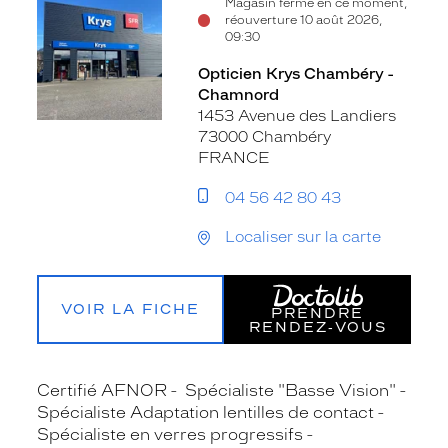
Magasin fermé en ce moment,
réouverture 10 août 2026,
09:30
Opticien Krys Chambéry -
Chamnord
1453 Avenue des Landiers
73000 Chambéry
FRANCE
04 56 42 80 43
Localiser sur la carte
VOIR LA FICHE
PRENDRE
RENDEZ‑VOUS
Certifié AFNOR
Spécialiste "Basse Vision"
Spécialiste Adaptation lentilles de contact
Spécialiste en verres progressifs