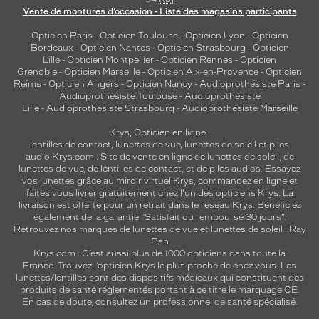
Vente de montures d’occasion - Liste des magasins participants
Opticien Paris
-
Opticien Toulouse
-
Opticien Lyon
-
Opticien
Bordeaux
-
Opticien Nantes
-
Opticien Strasbourg
-
Opticien
Lille
-
Opticien Montpellier
-
Opticien Rennes
-
Opticien
Grenoble
-
Opticien Marseille
-
Opticien Aix-en-Provence
-
Opticien
Reims
-
Opticien Angers
-
Opticien Nancy
-
Audioprothésiste Paris
-
Audioprothésiste Toulouse
-
Audioprothésiste
Lille
-
Audioprothésiste Strasbourg
-
Audioprothésiste Marseille
Krys, Opticien en ligne :
lentilles de contact
,
lunettes de vue
,
lunettes de soleil
et
piles
audio
Krys.com : Site de vente en ligne de lunettes de soleil, de
lunettes de vue, de
lentilles de contact
, et de piles audios. Essayez
vos lunettes grâce au miroir virtuel Krys, commandez en ligne et
faites vous livrer gratuitement chez l'un des opticiens Krys. La
livraison est offerte pour un retrait dans le réseau Krys. Bénéficiez
également de la garantie "Satisfait ou remboursé 30 jours".
Retrouvez nos marques de lunettes de vue et
lunettes de soleil : Ray
Ban
Krys.com : C’est aussi plus de 1000 opticiens dans toute la
France.
Trouvez l’opticien Krys le plus proche de chez vous
. Les
lunettes/lentilles sont des dispositifs médicaux qui constituent des
produits de santé réglementés portant à ce titre le marquage CE.
En cas de doute, consultez un professionnel de santé spécialisé.