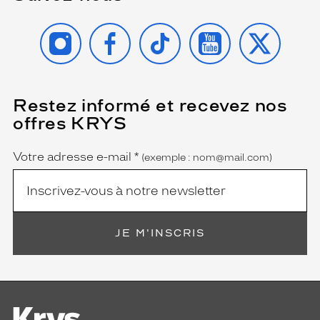
INSTAGRAM
FACEBOOK
TIKTOK
YOUTUBE
X
Restez informé et recevez nos
(Ce
champ
offres KRYS
est
Name
obligatoire)
Votre adresse e-mail
*
(exemple : nom@mail.com)
JE M'INSCRIS