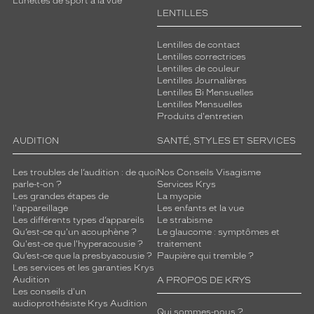
Lunettes de sport à la vue
LENTILLES
Lentilles de contact
Lentilles correctrices
Lentilles de couleur
Lentilles Journalières
Lentilles Bi Mensuelles
Lentilles Mensuelles
Produits d'entretien
AUDITION
SANTÉ, STYLES ET SERVICES
Les troubles de l’audition : de quoi
Nos Conseils Visagisme
parle-t-on ?
Services Krys
Les grandes étapes de
La myopie
l'appareillage
Les enfants et la vue
Les différents types d’appareils
Le strabisme
Qu’est-ce qu'un acouphène ?
Le glaucome : symptômes et
Qu'est-ce que l'hyperacousie ?
traitement
Qu’est-ce que la presbyacousie ?
Paupière qui tremble ?
Les services et les garanties Krys
Audition
A PROPOS DE KRYS
Les conseils d'un
audioprothésiste Krys Audition
Qui sommes-nous ?