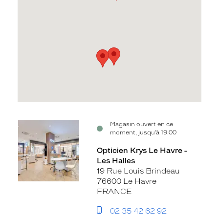
Voir
Voir
Voir
Magasin ouvert en ce
moment, jusqu’à 19:00
la
la
la
fiche
fiche
fiche
Opticien Krys Le Havre -
Les Halles
19 Rue Louis Brindeau
76600 Le Havre
FRANCE
02 35 42 62 92