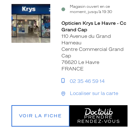
Magasin ouvert en ce
moment, jusqu’à 19:30
Opticien Krys Le Havre - Cc
Grand Cap
110 Avenue du Grand
Hameau
Centre Commercial Grand
Cap
76620 Le Havre
FRANCE
02 35 46 59 14
Localiser sur la carte
VOIR LA FICHE
PRENDRE
RENDEZ‑VOUS