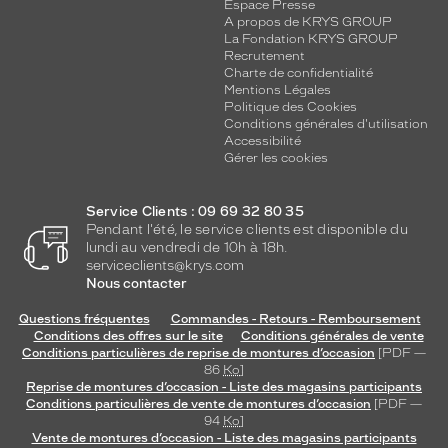
Espace Presse
A propos de KRYS GROUP
La Fondation KRYS GROUP
Recrutement
Charte de confidentialité
Mentions Légales
Politique des Cookies
Conditions générales d'utilisation
Accessibilité
Gérer les cookies
Service Clients : 09 69 32 80 35
Pendant l'été, le service clients est disponible du
lundi au vendredi de 10h à 18h.
serviceclients@krys.com
Nous contacter
Questions fréquentes
Commandes - Retours - Remboursement
Conditions des offres sur le site
Conditions générales de vente
Conditions particulières de reprise de montures d’occasion
[PDF —
86
Ko
]
Reprise de montures d’occasion - Liste des magasins participants
Conditions particulières de vente de montures d’occasion
[PDF —
94
Ko
]
Vente de montures d’occasion - Liste des magasins participants