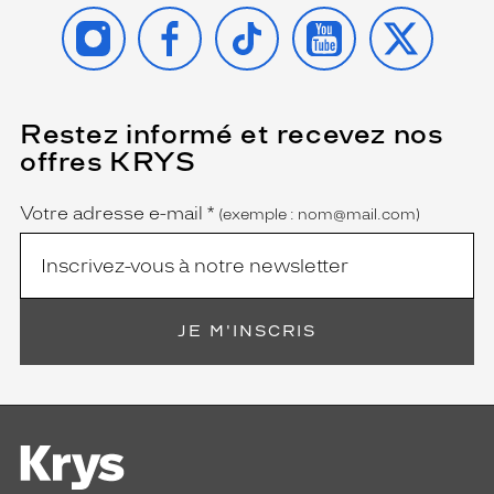
INSTAGRAM
FACEBOOK
TIKTOK
YOUTUBE
X
Restez informé et recevez nos
(Ce
champ
offres KRYS
est
Name
obligatoire)
Votre adresse e-mail
*
(exemple : nom@mail.com)
JE M'INSCRIS