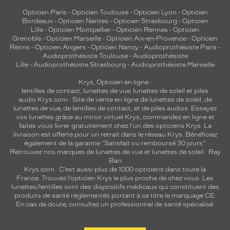
Opticien Paris
-
Opticien Toulouse
-
Opticien Lyon
-
Opticien
Bordeaux
-
Opticien Nantes
-
Opticien Strasbourg
-
Opticien
Lille
-
Opticien Montpellier
-
Opticien Rennes
-
Opticien
Grenoble
-
Opticien Marseille
-
Opticien Aix-en-Provence
-
Opticien
Reims
-
Opticien Angers
-
Opticien Nancy
-
Audioprothésiste Paris
-
Audioprothésiste Toulouse
-
Audioprothésiste
Lille
-
Audioprothésiste Strasbourg
-
Audioprothésiste Marseille
Krys, Opticien en ligne :
lentilles de contact
,
lunettes de vue
,
lunettes de soleil
et
piles
audio
Krys.com : Site de vente en ligne de lunettes de soleil, de
lunettes de vue, de
lentilles de contact
, et de piles audios. Essayez
vos lunettes grâce au miroir virtuel Krys, commandez en ligne et
faites vous livrer gratuitement chez l'un des opticiens Krys. La
livraison est offerte pour un retrait dans le réseau Krys. Bénéficiez
également de la garantie "Satisfait ou remboursé 30 jours".
Retrouvez nos marques de lunettes de vue et
lunettes de soleil : Ray
Ban
Krys.com : C’est aussi plus de 1000 opticiens dans toute la
France.
Trouvez l’opticien Krys le plus proche de chez vous
. Les
lunettes/lentilles sont des dispositifs médicaux qui constituent des
produits de santé réglementés portant à ce titre le marquage CE.
En cas de doute, consultez un professionnel de santé spécialisé.