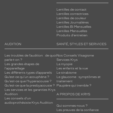
Lentilles de contact
Lentilles correctrices
Lentilles de couleur
Lentilles Journalières
Lentilles Bi Mensuelles
Lentilles Mensuelles
Produits d'entretien
AUDITION
SANTÉ, STYLES ET SERVICES
Les troubles de l’audition : de quoi
Nos Conseils Visagisme
parle-t-on ?
Services Krys
Les grandes étapes de
La myopie
l'appareillage
Les enfants et la vue
Les différents types d’appareils
Le strabisme
Qu’est-ce qu'un acouphène ?
Le glaucome : symptômes et
Qu'est-ce que l'hyperacousie ?
traitement
Qu’est-ce que la presbyacousie ?
Paupière qui tremble ?
Les services et les garanties Krys
Audition
A PROPOS DE KRYS
Les conseils d'un
audioprothésiste Krys Audition
Qui sommes-nous ?
Les preuves de la confiance