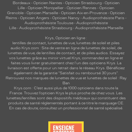
Bordeaux
-
Opticien Nantes
-
Opticien Strasbourg
-
Opticien
Lille
-
Opticien Montpellier
-
Opticien Rennes
-
Opticien
Grenoble
-
Opticien Marseille
-
Opticien Aix-en-Provence
-
Opticien
Reims
-
Opticien Angers
-
Opticien Nancy
-
Audioprothésiste Paris
-
Audioprothésiste Toulouse
-
Audioprothésiste
Lille
-
Audioprothésiste Strasbourg
-
Audioprothésiste Marseille
Krys, Opticien en ligne :
lentilles de contact
,
lunettes de vue
,
lunettes de soleil
et
piles
audio
Krys.com : Site de vente en ligne de lunettes de soleil, de
lunettes de vue, de
lentilles de contact
, et de piles audios. Essayez
vos lunettes grâce au miroir virtuel Krys, commandez en ligne et
faites vous livrer gratuitement chez l'un des opticiens Krys. La
livraison est offerte pour un retrait dans le réseau Krys. Bénéficiez
également de la garantie "Satisfait ou remboursé 30 jours".
Retrouvez nos marques de lunettes de vue et
lunettes de soleil : Ray
Ban
Krys.com : C’est aussi plus de 1000 opticiens dans toute la
France.
Trouvez l’opticien Krys le plus proche de chez vous
. Les
lunettes/lentilles sont des dispositifs médicaux qui constituent des
produits de santé réglementés portant à ce titre le marquage CE.
En cas de doute, consultez un professionnel de santé spécialisé.