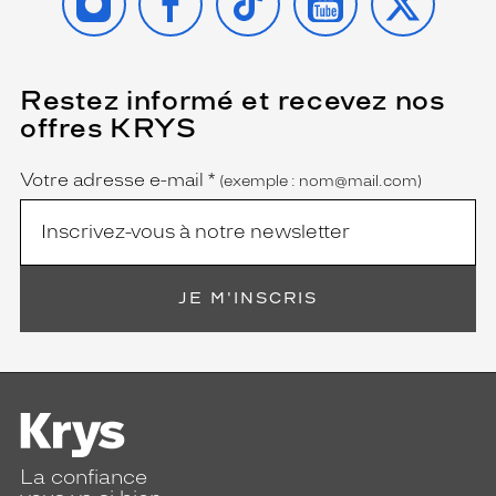
Restez informé et recevez nos
(Ce
champ
offres KRYS
est
Name
obligatoire)
Votre adresse e-mail
*
(exemple : nom@mail.com)
JE M'INSCRIS
La confiance