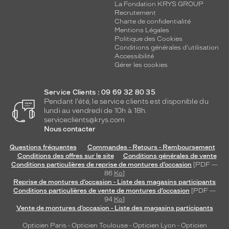
La Fondation KRYS GROUP
Recrutement
Charte de confidentialité
Mentions Légales
Politique des Cookies
Conditions générales d'utilisation
Accessibilité
Gérer les cookies
Service Clients : 09 69 32 80 35
Pendant l'été, le service clients est disponible du
lundi au vendredi de 10h à 18h.
serviceclients@krys.com
Nous contacter
Questions fréquentes
Commandes - Retours - Remboursement
Conditions des offres sur le site
Conditions générales de vente
Conditions particulières de reprise de montures d’occasion
[PDF —
86
Ko
]
Reprise de montures d’occasion - Liste des magasins participants
Conditions particulières de vente de montures d’occasion
[PDF —
94
Ko
]
Vente de montures d’occasion - Liste des magasins participants
Opticien Paris
-
Opticien Toulouse
-
Opticien Lyon
-
Opticien