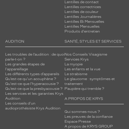
Lentilles de contact
Lentilles correctrices
Lentilles de couleur
Lentilles Journalières
Lentilles Bi Mensuelles
Lentilles Mensuelles
Produits d'entretien
AUDITION
SANTÉ, STYLES ET SERVICES
Les troubles de l’audition : de quoi
Nos Conseils Visagisme
parle-t-on ?
Services Krys
Les grandes étapes de
La myopie
l'appareillage
Les enfants et la vue
Les différents types d’appareils
Le strabisme
Qu’est-ce qu'un acouphène ?
Le glaucome : symptômes et
Qu'est-ce que l'hyperacousie ?
traitement
Qu’est-ce que la presbyacousie ?
Paupière qui tremble ?
Les services et les garanties Krys
Audition
A PROPOS DE KRYS
Les conseils d'un
audioprothésiste Krys Audition
Qui sommes-nous ?
Les preuves de la confiance
Espace Presse
A propos de KRYS GROUP