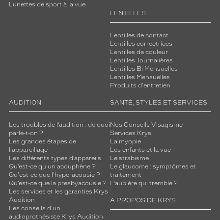
Lunettes de sport à la vue
LENTILLES
Lentilles de contact
Lentilles correctrices
Lentilles de couleur
Lentilles Journalières
Lentilles Bi Mensuelles
Lentilles Mensuelles
Produits d'entretien
AUDITION
SANTÉ, STYLES ET SERVICES
Les troubles de l’audition : de quoi
Nos Conseils Visagisme
parle-t-on ?
Services Krys
Les grandes étapes de
La myopie
l'appareillage
Les enfants et la vue
Les différents types d’appareils
Le strabisme
Qu’est-ce qu'un acouphène ?
Le glaucome : symptômes et
Qu'est-ce que l'hyperacousie ?
traitement
Qu’est-ce que la presbyacousie ?
Paupière qui tremble ?
Les services et les garanties Krys
Audition
A PROPOS DE KRYS
Les conseils d'un
audioprothésiste Krys Audition