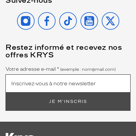
Suivez-nous
INSTAGRAM
FACEBOOK
TIKTOK
YOUTUBE
X
Restez informé et recevez nos
(Ce
champ
offres KRYS
est
Name
obligatoire)
Votre adresse e-mail
*
(exemple : nom@mail.com)
JE M'INSCRIS