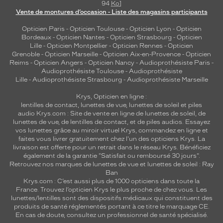
94
Ko
]
Vente de montures d’occasion - Liste des magasins participants
Opticien Paris
-
Opticien Toulouse
-
Opticien Lyon
-
Opticien
Bordeaux
-
Opticien Nantes
-
Opticien Strasbourg
-
Opticien
Lille
-
Opticien Montpellier
-
Opticien Rennes
-
Opticien
Grenoble
-
Opticien Marseille
-
Opticien Aix-en-Provence
-
Opticien
Reims
-
Opticien Angers
-
Opticien Nancy
-
Audioprothésiste Paris
-
Audioprothésiste Toulouse
-
Audioprothésiste
Lille
-
Audioprothésiste Strasbourg
-
Audioprothésiste Marseille
Krys, Opticien en ligne :
lentilles de contact
,
lunettes de vue
,
lunettes de soleil
et
piles
audio
Krys.com : Site de vente en ligne de lunettes de soleil, de
lunettes de vue, de
lentilles de contact
, et de piles audios. Essayez
vos lunettes grâce au miroir virtuel Krys, commandez en ligne et
faites vous livrer gratuitement chez l'un des opticiens Krys. La
livraison est offerte pour un retrait dans le réseau Krys. Bénéficiez
également de la garantie "Satisfait ou remboursé 30 jours".
Retrouvez nos marques de lunettes de vue et
lunettes de soleil : Ray
Ban
Krys.com : C’est aussi plus de 1000 opticiens dans toute la
France.
Trouvez l’opticien Krys le plus proche de chez vous
. Les
lunettes/lentilles sont des dispositifs médicaux qui constituent des
produits de santé réglementés portant à ce titre le marquage CE.
En cas de doute, consultez un professionnel de santé spécialisé.