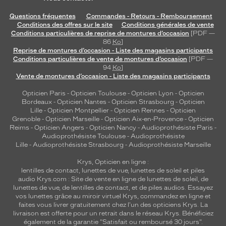
Questions fréquentes
Commandes - Retours - Remboursement
Conditions des offres sur le site
Conditions générales de vente
Conditions particulières de reprise de montures d’occasion
[PDF —
86
Ko
]
Reprise de montures d’occasion - Liste des magasins participants
Conditions particulières de vente de montures d’occasion
[PDF —
94
Ko
]
Vente de montures d’occasion - Liste des magasins participants
Opticien Paris
-
Opticien Toulouse
-
Opticien Lyon
-
Opticien
Bordeaux
-
Opticien Nantes
-
Opticien Strasbourg
-
Opticien
Lille
-
Opticien Montpellier
-
Opticien Rennes
-
Opticien
Grenoble
-
Opticien Marseille
-
Opticien Aix-en-Provence
-
Opticien
Reims
-
Opticien Angers
-
Opticien Nancy
-
Audioprothésiste Paris
-
Audioprothésiste Toulouse
-
Audioprothésiste
Lille
-
Audioprothésiste Strasbourg
-
Audioprothésiste Marseille
Krys, Opticien en ligne :
lentilles de contact
,
lunettes de vue
,
lunettes de soleil
et
piles
audio
Krys.com : Site de vente en ligne de lunettes de soleil, de
lunettes de vue, de
lentilles de contact
, et de piles audios. Essayez
vos lunettes grâce au miroir virtuel Krys, commandez en ligne et
faites vous livrer gratuitement chez l'un des opticiens Krys. La
livraison est offerte pour un retrait dans le réseau Krys. Bénéficiez
également de la garantie "Satisfait ou remboursé 30 jours".