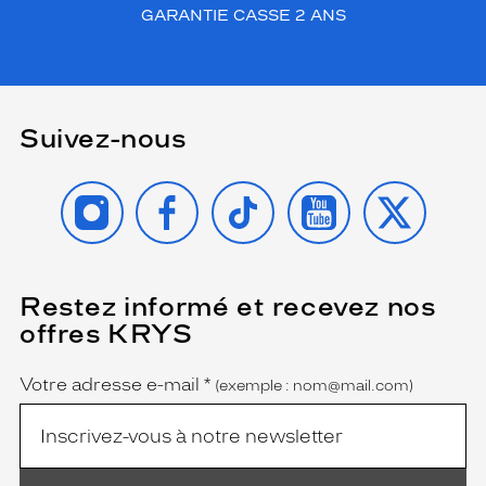
GARANTIE CASSE 2 ANS
Suivez-nous
INSTAGRAM
FACEBOOK
TIKTOK
YOUTUBE
X
Restez informé et recevez nos
(Ce
champ
offres KRYS
est
Name
obligatoire)
Votre adresse e-mail
*
(exemple : nom@mail.com)