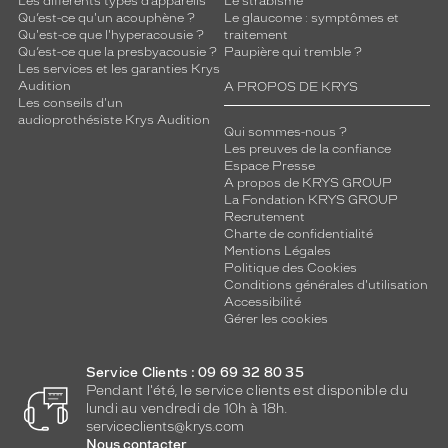
Les différents types d’appareils
Le strabisme
Qu’est-ce qu'un acouphène ?
Le glaucome : symptômes et
Qu'est-ce que l'hyperacousie ?
traitement
Qu’est-ce que la presbyacousie ?
Paupière qui tremble ?
Les services et les garanties Krys
Audition
A PROPOS DE KRYS
Les conseils d'un
audioprothésiste Krys Audition
Qui sommes-nous ?
Les preuves de la confiance
Espace Presse
A propos de KRYS GROUP
La Fondation KRYS GROUP
Recrutement
Charte de confidentialité
Mentions Légales
Politique des Cookies
Conditions générales d'utilisation
Accessibilité
Gérer les cookies
Service Clients : 09 69 32 80 35
Pendant l'été, le service clients est disponible du
lundi au vendredi de 10h à 18h.
serviceclients@krys.com
Nous contacter