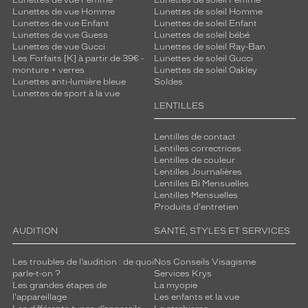
Lunettes de vue Femme
Lunettes de soleil Femme
Lunettes de vue Homme
Lunettes de soleil Homme
Lunettes de vue Enfant
Lunettes de soleil Enfant
Lunettes de vue Guess
Lunettes de soleil bébé
Lunettes de vue Gucci
Lunettes de soleil Ray-Ban
Les Forfaits [K] à partir de 39€ -
Lunettes de soleil Gucci
monture + verres
Lunettes de soleil Oakley
Lunettes anti-lumière bleue
Soldes
Lunettes de sport à la vue
LENTILLES
Lentilles de contact
Lentilles correctrices
Lentilles de couleur
Lentilles Journalières
Lentilles Bi Mensuelles
Lentilles Mensuelles
Produits d'entretien
AUDITION
SANTÉ, STYLES ET SERVICES
Les troubles de l’audition : de quoi
Nos Conseils Visagisme
parle-t-on ?
Services Krys
Les grandes étapes de
La myopie
l'appareillage
Les enfants et la vue