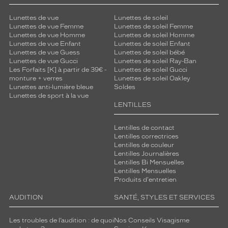
Lunettes de vue
Lunettes de soleil
Lunettes de vue Femme
Lunettes de soleil Femme
Lunettes de vue Homme
Lunettes de soleil Homme
Lunettes de vue Enfant
Lunettes de soleil Enfant
Lunettes de vue Guess
Lunettes de soleil bébé
Lunettes de vue Gucci
Lunettes de soleil Ray-Ban
Les Forfaits [K] à partir de 39€ -
Lunettes de soleil Gucci
monture + verres
Lunettes de soleil Oakley
Lunettes anti-lumière bleue
Soldes
Lunettes de sport à la vue
LENTILLES
Lentilles de contact
Lentilles correctrices
Lentilles de couleur
Lentilles Journalières
Lentilles Bi Mensuelles
Lentilles Mensuelles
Produits d'entretien
AUDITION
SANTÉ, STYLES ET SERVICES
Les troubles de l’audition : de quoi
Nos Conseils Visagisme