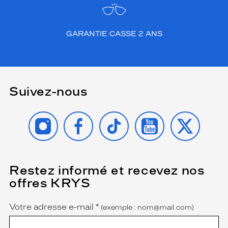
GARANTIE CASSE 2 ANS
Suivez-nous
INSTAGRAM
FACEBOOK
TIKTOK
YOUTUBE
X
Restez informé et recevez nos
(Ce
champ
offres KRYS
est
Name
obligatoire)
Votre adresse e-mail
*
(exemple : nom@mail.com)