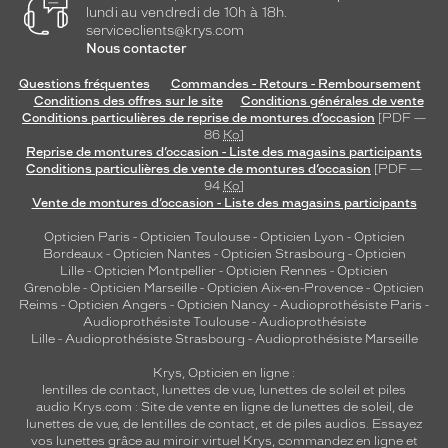
lundi au vendredi de 10h à 18h.
serviceclients@krys.com
Nous contacter
Questions fréquentes
Commandes - Retours - Remboursement
Conditions des offres sur le site
Conditions générales de vente
Conditions particulières de reprise de montures d’occasion
[PDF —
86
Ko
]
Reprise de montures d’occasion - Liste des magasins participants
Conditions particulières de vente de montures d’occasion
[PDF —
94
Ko
]
Vente de montures d’occasion - Liste des magasins participants
Opticien Paris
-
Opticien Toulouse
-
Opticien Lyon
-
Opticien
Bordeaux
-
Opticien Nantes
-
Opticien Strasbourg
-
Opticien
Lille
-
Opticien Montpellier
-
Opticien Rennes
-
Opticien
Grenoble
-
Opticien Marseille
-
Opticien Aix-en-Provence
-
Opticien
Reims
-
Opticien Angers
-
Opticien Nancy
-
Audioprothésiste Paris
-
Audioprothésiste Toulouse
-
Audioprothésiste
Lille
-
Audioprothésiste Strasbourg
-
Audioprothésiste Marseille
Krys, Opticien en ligne :
lentilles de contact
,
lunettes de vue
,
lunettes de soleil
et
piles
audio
Krys.com : Site de vente en ligne de lunettes de soleil, de
lunettes de vue, de
lentilles de contact
, et de piles audios. Essayez
vos lunettes grâce au miroir virtuel Krys, commandez en ligne et