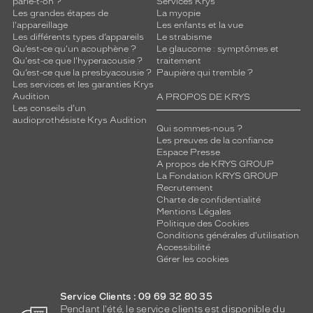
parle-t-on ?
Services Krys
Les grandes étapes de
La myopie
l'appareillage
Les enfants et la vue
Les différents types d’appareils
Le strabisme
Qu’est-ce qu'un acouphène ?
Le glaucome : symptômes et
Qu'est-ce que l'hyperacousie ?
traitement
Qu’est-ce que la presbyacousie ?
Paupière qui tremble ?
Les services et les garanties Krys
Audition
A PROPOS DE KRYS
Les conseils d'un
audioprothésiste Krys Audition
Qui sommes-nous ?
Les preuves de la confiance
Espace Presse
A propos de KRYS GROUP
La Fondation KRYS GROUP
Recrutement
Charte de confidentialité
Mentions Légales
Politique des Cookies
Conditions générales d'utilisation
Accessibilité
Gérer les cookies
Service Clients : 09 69 32 80 35
Pendant l'été, le service clients est disponible du