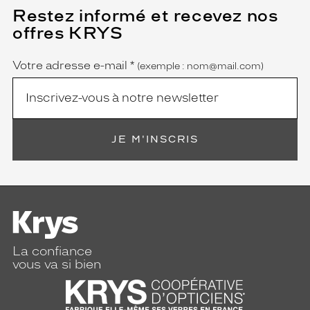
Restez informé et recevez nos
(Ce
champ
offres KRYS
est
Name
obligatoire)
Votre adresse e-mail
*
(exemple : nom@mail.com)
JE M'INSCRIS
La confiance
vous va si bien