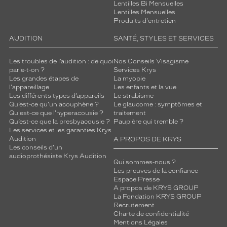
Lentilles Bi Mensuelles
Lentilles Mensuelles
Produits d'entretien
AUDITION
SANTÉ, STYLES ET SERVICES
Les troubles de l’audition : de quoi
Nos Conseils Visagisme
parle-t-on ?
Services Krys
Les grandes étapes de
La myopie
l'appareillage
Les enfants et la vue
Les différents types d’appareils
Le strabisme
Qu’est-ce qu'un acouphène ?
Le glaucome : symptômes et
Qu'est-ce que l'hyperacousie ?
traitement
Qu’est-ce que la presbyacousie ?
Paupière qui tremble ?
Les services et les garanties Krys
Audition
A PROPOS DE KRYS
Les conseils d'un
audioprothésiste Krys Audition
Qui sommes-nous ?
Les preuves de la confiance
Espace Presse
A propos de KRYS GROUP
La Fondation KRYS GROUP
Recrutement
Charte de confidentialité
Mentions Légales