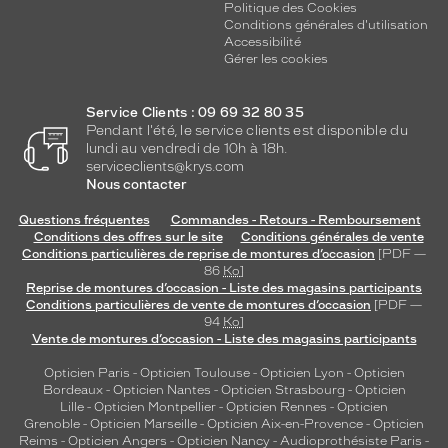
Politique des Cookies
Conditions générales d'utilisation
Accessibilité
Gérer les cookies
Service Clients : 09 69 32 80 35
Pendant l'été, le service clients est disponible du
lundi au vendredi de 10h à 18h.
serviceclients@krys.com
Nous contacter
Questions fréquentes
Commandes - Retours - Remboursement
Conditions des offres sur le site
Conditions générales de vente
Conditions particulières de reprise de montures d’occasion
[PDF —
86
Ko
]
Reprise de montures d’occasion - Liste des magasins participants
Conditions particulières de vente de montures d’occasion
[PDF —
94
Ko
]
Vente de montures d’occasion - Liste des magasins participants
Opticien Paris
-
Opticien Toulouse
-
Opticien Lyon
-
Opticien
Bordeaux
-
Opticien Nantes
-
Opticien Strasbourg
-
Opticien
Lille
-
Opticien Montpellier
-
Opticien Rennes
-
Opticien
Grenoble
-
Opticien Marseille
-
Opticien Aix-en-Provence
-
Opticien
Reims
-
Opticien Angers
-
Opticien Nancy
-
Audioprothésiste Paris
-