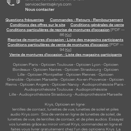
serviceclients@krys.com
Nous contacter
Questions fréquentes
Commandes - Retours - Remboursement
Conditions des offres sur le site
Conditions générales de vente
Conditions particulières de reprise de montures d’occasion
[PDF —
86
Ko
]
Reprise de montures d’occasion - Liste des magasins participants
Conditions particulières de vente de montures d’occasion
[PDF —
94
Ko
]
Vente de montures d’occasion - Liste des magasins participants
Opticien Paris
-
Opticien Toulouse
-
Opticien Lyon
-
Opticien
Bordeaux
-
Opticien Nantes
-
Opticien Strasbourg
-
Opticien
Lille
-
Opticien Montpellier
-
Opticien Rennes
-
Opticien
Grenoble
-
Opticien Marseille
-
Opticien Aix-en-Provence
-
Opticien
Reims
-
Opticien Angers
-
Opticien Nancy
-
Audioprothésiste Paris
-
Audioprothésiste Toulouse
-
Audioprothésiste
Lille
-
Audioprothésiste Strasbourg
-
Audioprothésiste Marseille
Krys, Opticien en ligne :
lentilles de contact
,
lunettes de vue
,
lunettes de soleil
et
piles
audio
Krys.com : Site de vente en ligne de lunettes de soleil, de
lunettes de vue, de
lentilles de contact
, et de piles audios. Essayez
vos lunettes grâce au miroir virtuel Krys, commandez en ligne et
faites vous livrer gratuitement chez l'un des opticiens Krys. La