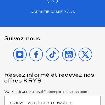
GARANTIE CASSE 2 ANS
Suivez-nous
INSTAGRAM
FACEBOOK
TIKTOK
YOUTUBE
X
Restez informé et recevez nos
(Ce
champ
offres KRYS
est
Name
obligatoire)
Votre adresse e-mail
*
(exemple : nom@mail.com)