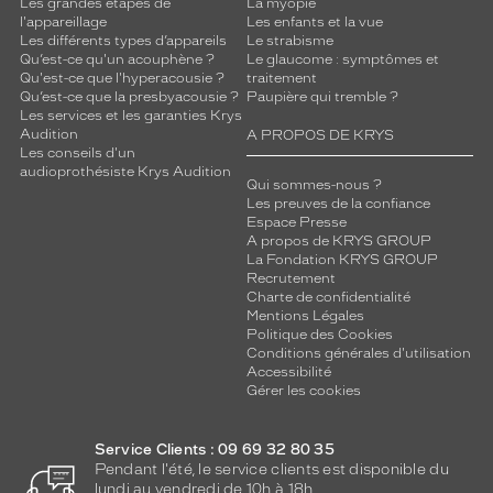
Les grandes étapes de
La myopie
l'appareillage
Les enfants et la vue
Les différents types d’appareils
Le strabisme
Qu’est-ce qu'un acouphène ?
Le glaucome : symptômes et
Qu'est-ce que l'hyperacousie ?
traitement
Qu’est-ce que la presbyacousie ?
Paupière qui tremble ?
Les services et les garanties Krys
Audition
A PROPOS DE KRYS
Les conseils d'un
audioprothésiste Krys Audition
Qui sommes-nous ?
Les preuves de la confiance
Espace Presse
A propos de KRYS GROUP
La Fondation KRYS GROUP
Recrutement
Charte de confidentialité
Mentions Légales
Politique des Cookies
Conditions générales d'utilisation
Accessibilité
Gérer les cookies
Service Clients : 09 69 32 80 35
Pendant l'été, le service clients est disponible du
lundi au vendredi de 10h à 18h.