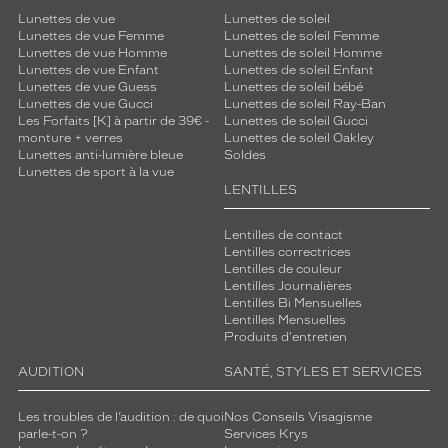
Lunettes de vue
Lunettes de soleil
Lunettes de vue Femme
Lunettes de soleil Femme
Lunettes de vue Homme
Lunettes de soleil Homme
Lunettes de vue Enfant
Lunettes de soleil Enfant
Lunettes de vue Guess
Lunettes de soleil bébé
Lunettes de vue Gucci
Lunettes de soleil Ray-Ban
Les Forfaits [K] à partir de 39€ -
Lunettes de soleil Gucci
monture + verres
Lunettes de soleil Oakley
Lunettes anti-lumière bleue
Soldes
Lunettes de sport à la vue
LENTILLES
Lentilles de contact
Lentilles correctrices
Lentilles de couleur
Lentilles Journalières
Lentilles Bi Mensuelles
Lentilles Mensuelles
Produits d'entretien
AUDITION
SANTÉ, STYLES ET SERVICES
Les troubles de l’audition : de quoi
Nos Conseils Visagisme
parle-t-on ?
Services Krys