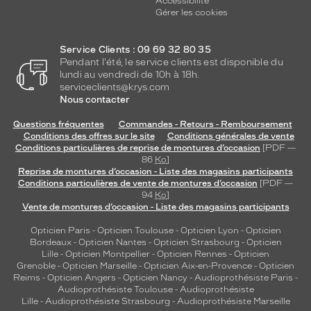
Accessibilité
Gérer les cookies
Service Clients : 09 69 32 80 35
Pendant l'été, le service clients est disponible du
lundi au vendredi de 10h à 18h.
serviceclients@krys.com
Nous contacter
Questions fréquentes
Commandes - Retours - Remboursement
Conditions des offres sur le site
Conditions générales de vente
Conditions particulières de reprise de montures d’occasion
[PDF —
86
Ko
]
Reprise de montures d’occasion - Liste des magasins participants
Conditions particulières de vente de montures d’occasion
[PDF —
94
Ko
]
Vente de montures d’occasion - Liste des magasins participants
Opticien Paris
-
Opticien Toulouse
-
Opticien Lyon
-
Opticien
Bordeaux
-
Opticien Nantes
-
Opticien Strasbourg
-
Opticien
Lille
-
Opticien Montpellier
-
Opticien Rennes
-
Opticien
Grenoble
-
Opticien Marseille
-
Opticien Aix-en-Provence
-
Opticien
Reims
-
Opticien Angers
-
Opticien Nancy
-
Audioprothésiste Paris
-
Audioprothésiste Toulouse
-
Audioprothésiste
Lille
-
Audioprothésiste Strasbourg
-
Audioprothésiste Marseille