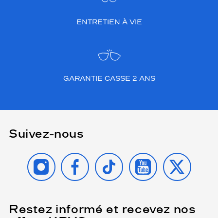
ENTRETIEN À VIE
GARANTIE CASSE 2 ANS
Suivez-nous
INSTAGRAM
FACEBOOK
TIKTOK
YOUTUBE
X
Restez informé et recevez nos
(Ce
champ