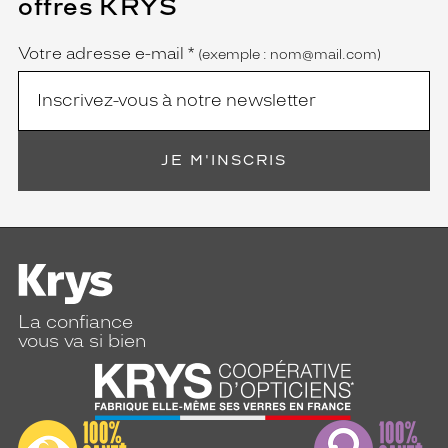
offres KRYS
est
Name
obligatoire)
Votre adresse e-mail
*
(exemple : nom@mail.com)
JE M'INSCRIS
La confiance
vous va si bien