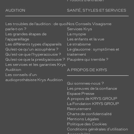
AUDITION
SANTÉ, STYLES ET SERVICES
Les troubles de l’audition : de quoi
Nos Conseils Visagisme
parle-t-on ?
Services Krys
Les grandes étapes de
La myopie
l'appareillage
Les enfants et la vue
Les différents types d’appareils
Le strabisme
Qu’est-ce qu'un acouphène ?
Le glaucome : symptômes et
Qu'est-ce que l'hyperacousie ?
traitement
Qu’est-ce que la presbyacousie ?
Paupière qui tremble ?
Les services et les garanties Krys
Audition
A PROPOS DE KRYS
Les conseils d'un
audioprothésiste Krys Audition
Qui sommes-nous ?
Les preuves de la confiance
Espace Presse
A propos de KRYS GROUP
La Fondation KRYS GROUP
Recrutement
Charte de confidentialité
Mentions Légales
Politique des Cookies
Conditions générales d'utilisation