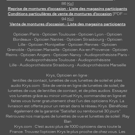
86
Ko
]
Reprise de montures d’occasion - Liste des magasins participants
Conditions particulières de vente de montures d’occasion
[PDF —
94
Ko
]
Vente de montures d’occasion - Liste des magasins participants
Opticien Paris
-
Opticien Toulouse
-
Opticien Lyon
-
Opticien
Bordeaux
-
Opticien Nantes
-
Opticien Strasbourg
-
Opticien
Lille
-
Opticien Montpellier
-
Opticien Rennes
-
Opticien
Grenoble
-
Opticien Marseille
-
Opticien Aix-en-Provence
-
Opticien
Reims
-
Opticien Angers
-
Opticien Nancy
-
Audioprothésiste Paris
-
Audioprothésiste Toulouse
-
Audioprothésiste
Lille
-
Audioprothésiste Strasbourg
-
Audioprothésiste Marseille
Krys, Opticien en ligne :
lentilles de contact
,
lunettes de vue
,
lunettes de soleil
et
piles
audio
Krys.com : Site de vente en ligne de lunettes de soleil, de
lunettes de vue, de
lentilles de contact
, et de piles audios. Essayez
vos lunettes grâce au miroir virtuel Krys, commandez en ligne et
faites vous livrer gratuitement chez l'un des opticiens Krys. La
livraison est offerte pour un retrait dans le réseau Krys. Bénéficiez
également de la garantie "Satisfait ou remboursé 30 jours".
Retrouvez nos marques de lunettes de vue et
lunettes de soleil : Ray
Ban
Krys.com : C’est aussi plus de 1000 opticiens dans toute la
France.
Trouvez l’opticien Krys le plus proche de chez vous
. Les