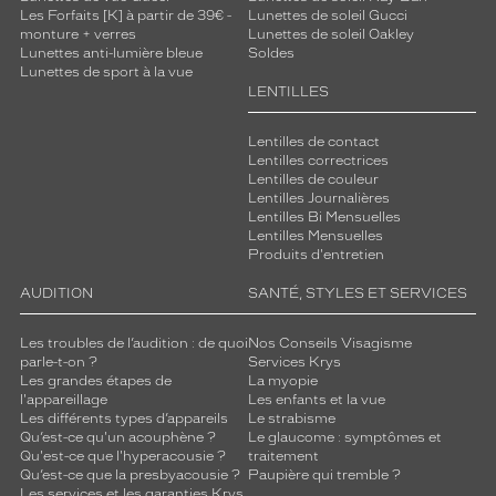
Les Forfaits [K] à partir de 39€ -
Lunettes de soleil Gucci
monture + verres
Lunettes de soleil Oakley
Lunettes anti-lumière bleue
Soldes
Lunettes de sport à la vue
LENTILLES
Lentilles de contact
Lentilles correctrices
Lentilles de couleur
Lentilles Journalières
Lentilles Bi Mensuelles
Lentilles Mensuelles
Produits d'entretien
AUDITION
SANTÉ, STYLES ET SERVICES
Les troubles de l’audition : de quoi
Nos Conseils Visagisme
parle-t-on ?
Services Krys
Les grandes étapes de
La myopie
l'appareillage
Les enfants et la vue
Les différents types d’appareils
Le strabisme
Qu’est-ce qu'un acouphène ?
Le glaucome : symptômes et
Qu'est-ce que l'hyperacousie ?
traitement
Qu’est-ce que la presbyacousie ?
Paupière qui tremble ?
Les services et les garanties Krys