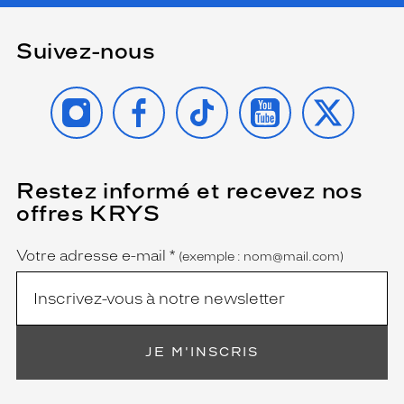
Suivez-nous
INSTAGRAM
FACEBOOK
TIKTOK
YOUTUBE
X
Restez informé et recevez nos
(Ce
champ
offres KRYS
est
Name
obligatoire)
Votre adresse e-mail
*
(exemple : nom@mail.com)
JE M'INSCRIS