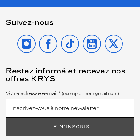
Suivez-nous
INSTAGRAM
FACEBOOK
TIKTOK
YOUTUBE
X
Restez informé et recevez nos
(Ce
champ
offres KRYS
est
Name
obligatoire)
Votre adresse e-mail
*
(exemple : nom@mail.com)
JE M'INSCRIS