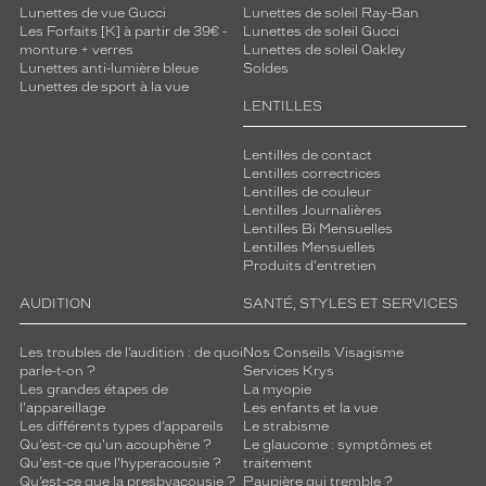
Lunettes de vue Gucci
Lunettes de soleil Ray-Ban
Les Forfaits [K] à partir de 39€ -
Lunettes de soleil Gucci
monture + verres
Lunettes de soleil Oakley
Lunettes anti-lumière bleue
Soldes
Lunettes de sport à la vue
LENTILLES
Lentilles de contact
Lentilles correctrices
Lentilles de couleur
Lentilles Journalières
Lentilles Bi Mensuelles
Lentilles Mensuelles
Produits d'entretien
AUDITION
SANTÉ, STYLES ET SERVICES
Les troubles de l’audition : de quoi
Nos Conseils Visagisme
parle-t-on ?
Services Krys
Les grandes étapes de
La myopie
l'appareillage
Les enfants et la vue
Les différents types d’appareils
Le strabisme
Qu’est-ce qu'un acouphène ?
Le glaucome : symptômes et
Qu'est-ce que l'hyperacousie ?
traitement
Qu’est-ce que la presbyacousie ?
Paupière qui tremble ?