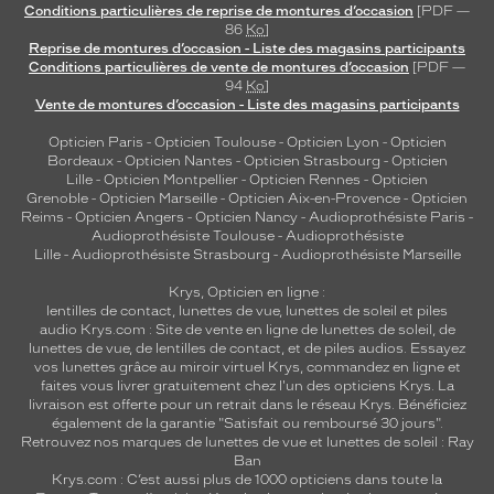
Conditions particulières de reprise de montures d’occasion
[PDF —
86
Ko
]
Reprise de montures d’occasion - Liste des magasins participants
Conditions particulières de vente de montures d’occasion
[PDF —
94
Ko
]
Vente de montures d’occasion - Liste des magasins participants
Opticien Paris
-
Opticien Toulouse
-
Opticien Lyon
-
Opticien
Bordeaux
-
Opticien Nantes
-
Opticien Strasbourg
-
Opticien
Lille
-
Opticien Montpellier
-
Opticien Rennes
-
Opticien
Grenoble
-
Opticien Marseille
-
Opticien Aix-en-Provence
-
Opticien
Reims
-
Opticien Angers
-
Opticien Nancy
-
Audioprothésiste Paris
-
Audioprothésiste Toulouse
-
Audioprothésiste
Lille
-
Audioprothésiste Strasbourg
-
Audioprothésiste Marseille
Krys, Opticien en ligne :
lentilles de contact
,
lunettes de vue
,
lunettes de soleil
et
piles
audio
Krys.com : Site de vente en ligne de lunettes de soleil, de
lunettes de vue, de
lentilles de contact
, et de piles audios. Essayez
vos lunettes grâce au miroir virtuel Krys, commandez en ligne et
faites vous livrer gratuitement chez l'un des opticiens Krys. La
livraison est offerte pour un retrait dans le réseau Krys. Bénéficiez
également de la garantie "Satisfait ou remboursé 30 jours".
Retrouvez nos marques de lunettes de vue et
lunettes de soleil : Ray
Ban
Krys.com : C’est aussi plus de 1000 opticiens dans toute la