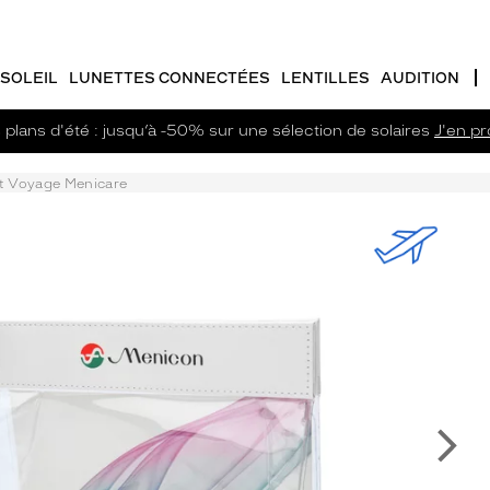
SOLEIL
LUNETTES CONNECTÉES
LENTILLES
AUDITION
plans d'été : jusqu’à -50% sur une sélection de solaires
J'en pro
t Voyage Menicare
Su