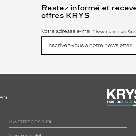
(Ce
Restez informé et recev
champ
offres KRYS
est
Name
obligatoire)
Votre adresse e-mail
*
(exemple : nom@ma
ien
LUNETTES DE SOLEIL
Lunettes de soleil