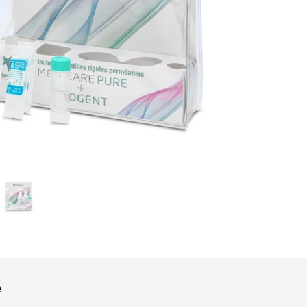
OOK_TITLE
ITTER_TITLE
e