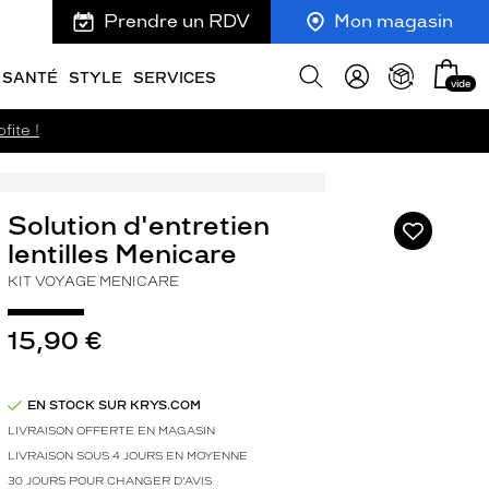
Prendre un RDV
Mon magasin
Mon
Afficher
SANTÉ
STYLE
SERVICES
vide
panie
la
recherche
fite !
Solution d'entretien
Ajouter
à
lentilles Menicare
ma
KIT VOYAGE MENICARE
liste
d’envies
15,90 €
EN STOCK SUR KRYS.COM
ivant
LIVRAISON OFFERTE EN MAGASIN
LIVRAISON SOUS 4 JOURS EN MOYENNE
30 JOURS POUR CHANGER D'AVIS