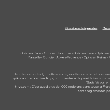
t
i
o
n
p
Questions fréquentes
Comm
o
u
r
l
Opticien Paris
-
Opticien Toulouse
-
Opticien Lyon
-
Opticien
?
Marseille
-
Opticien Aix-en-Provence
-
Opticien Reims
-
e
n
t
lentilles de contact
,
lunettes de vue
,
lunettes de soleil
et
piles au
grâce au miroir virtuel Krys, commandez en ligne et faites vous liv
r
"Satisfait ou r
e
Krys.com : C’est aussi plus de 1000 opticiens dans toute la Fra
santé réglementés por
t
i
e
n