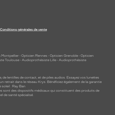
Conditions générales de vente
 Montpellier
-
Opticien Rennes
-
Opticien Grenoble
-
Opticien
ste Toulouse
-
Audioprothésiste Lille
-
Audioprothésiste
e, de
lentilles de contact
, et de piles audios. Essayez vos lunettes
 un retrait dans le réseau Krys. Bénéficiez également de la garantie
e soleil : Ray Ban
lles sont des dispositifs médicaux qui constituent des produits de
l de santé spécialisé.