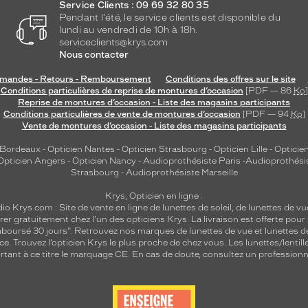
Service Clients : 09 69 32 80 35
Pendant l'été, le service clients est disponible du
lundi au vendredi de 10h à 18h.
serviceclients@krys.com
Nous contacter
andes - Retours - Remboursement
Conditions des offres sur le site
Conditions particulières de reprise de montures d’occasion
[PDF — 86
Ko
]
Reprise de montures d’occasion - Liste des magasins participants
Conditions particulières de vente de montures d’occasion
[PDF — 94
Ko
]
Vente de montures d’occasion - Liste des magasins participants
 Bordeaux
-
Opticien Nantes
-
Opticien Strasbourg
-
Opticien Lille
-
Opticien
Opticien Angers
-
Opticien Nancy
-
Audioprothésiste Paris
-
Audioprothési
Strasbourg
-
Audioprothésiste Marseille
Krys, Opticien en ligne :
dio
Krys.com : Site de vente en ligne de lunettes de soleil, de lunettes de vu
rer gratuitement chez l'un des opticiens Krys. La livraison est offerte pour
emboursé 30 jours". Retrouvez nos marques de lunettes de vue et
lunettes d
nce.
Trouvez l’opticien Krys le plus proche de chez vous
. Les lunettes/lenti
tant à ce titre le marquage CE. En cas de doute, consultez un professionne