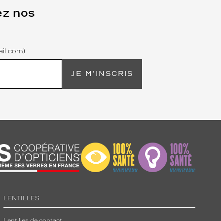
ez nos
il.com)
JE M'INSCRIS
LENTILLES
Lentilles de contact