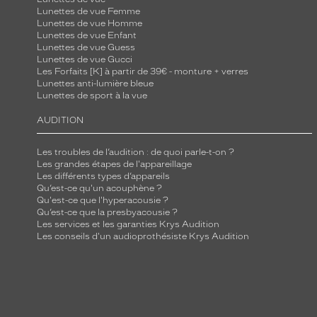
d
Lunettes de vue Femme
e
Lunettes de vue Homme
Lunettes de vue Enfant
s
Lunettes de vue Guess
o
Lunettes de vue Gucci
l
Les Forfaits [K] à partir de 39€ - monture + verres
Lunettes anti-lumière bleue
u
Lunettes de sport à la vue
t
AUDITION
i
o
Les troubles de l’audition : de quoi parle-t-on ?
n
Les grandes étapes de l'appareillage
m
Les différents types d’appareils
Qu’est-ce qu'un acouphène ?
u
Qu'est-ce que l'hyperacousie ?
l
Qu’est-ce que la presbyacousie ?
t
Les services et les garanties Krys Audition
Les conseils d'un audioprothésiste Krys Audition
i
f
o
n
c