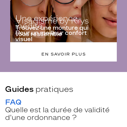
Une expérience
Visagisme by Krys
inédite
Trouvez une monture qui
Pour un meilleur confort
vous ressemble
visuel
EN SAVOIR PLUS
EN SAVOIR PLUS
Guides
pratiques
FAQ
Quelle est la durée de validité
d'une ordonnance ?