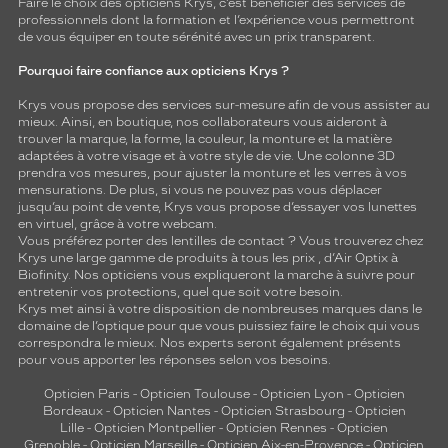
Faire le choix des opticiens Krys, c’est bénéficier des services de
professionnels dont la formation et l’expérience vous permettront
de vous équiper en toute sérénité avec un prix transparent.
Pourquoi faire confiance aux opticiens Krys ?
Krys vous propose des services sur-mesure afin de vous assister au
mieux. Ainsi, en boutique, nos collaborateurs vous aideront à
trouver la marque, la forme, la couleur, la monture et la matière
adaptées à votre visage et à votre style de vie. Une colonne 3D
prendra vos mesures, pour ajuster la monture et les verres à vos
mensurations. De plus, si vous ne pouvez pas vous déplacer
jusqu’au point de vente, Krys vous propose d’essayer vos lunettes
en virtuel, grâce à votre webcam.
Vous préférez porter des lentilles de contact ? Vous trouverez chez
Krys une large gamme de produits à tous les prix , d’Air Optix à
Biofinity. Nos opticiens vous expliqueront la marche à suivre pour
entretenir vos protections, quel que soit votre besoin.
Krys met ainsi à votre disposition de nombreuses marques dans le
domaine de l’optique pour que vous puissiez faire le choix qui vous
correspondra le mieux. Nos experts seront également présents
pour vous apporter les réponses selon vos besoins.
Opticien Paris
-
Opticien Toulouse
-
Opticien Lyon
-
Opticien
Bordeaux
-
Opticien Nantes
-
Opticien Strasbourg
-
Opticien
Lille
-
Opticien Montpellier
-
Opticien Rennes
-
Opticien
Grenoble
-
Opticien Marseille
-
Opticien Aix-en-Provence
-
Opticien