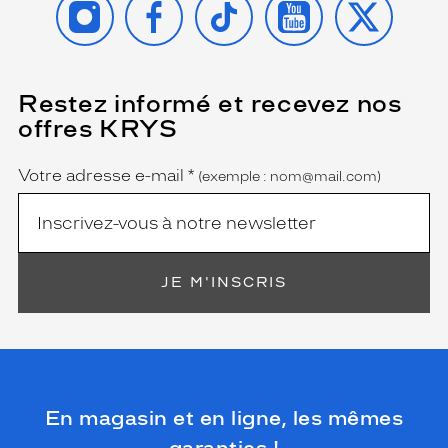
Restez informé et recevez nos
(Ce
champ
offres KRYS
est
Name
obligatoire)
Votre adresse e-mail
*
(exemple : nom@mail.com)
JE M'INSCRIS
En magasin et en ligne, les mêmes