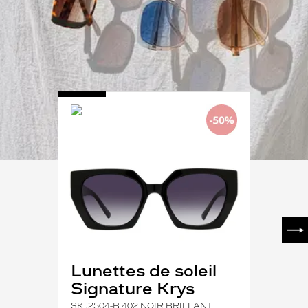
-
SKJ2504-
B
402
NOIR
BRILLANT
SUI
Lunettes de soleil
Signature Krys
SKJ2504-B 402 NOIR BRILLANT