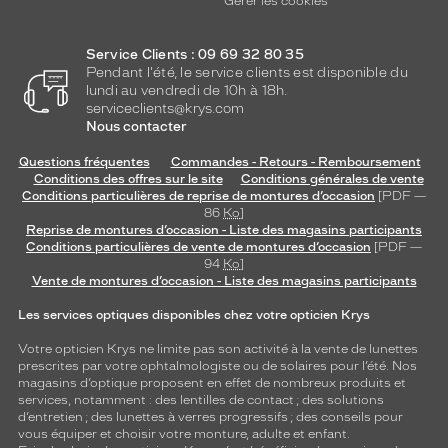
Gérer les cookies
Service Clients : 09 69 32 80 35
Pendant l'été, le service clients est disponible du
lundi au vendredi de 10h à 18h.
serviceclients@krys.com
Nous contacter
Questions fréquentes
Commandes - Retours - Remboursement
Conditions des offres sur le site
Conditions générales de vente
Conditions particulières de reprise de montures d’occasion
[PDF —
86
Ko
]
Reprise de montures d’occasion - Liste des magasins participants
Conditions particulières de vente de montures d’occasion
[PDF —
94
Ko
]
Vente de montures d’occasion - Liste des magasins participants
Les services optiques disponibles chez votre opticien Krys
Votre opticien Krys ne limite pas son activité à la vente de
lunettes
prescrites par votre ophtalmologiste ou de
solaires
pour l’été. Nos
magasins d’optique proposent en effet de nombreux produits et
services, notamment : des
lentilles de contact
; des
solutions
d’entretien
; des lunettes à verres progressifs ; des conseils pour
vous équiper et choisir votre monture, adulte et enfant.