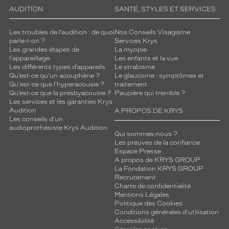
AUDITION
SANTÉ, STYLES ET SERVICES
Les troubles de l’audition : de quoi
Nos Conseils Visagisme
parle-t-on ?
Services Krys
Les grandes étapes de
La myopie
l'appareillage
Les enfants et la vue
Les différents types d’appareils
Le strabisme
Qu’est-ce qu'un acouphène ?
Le glaucome : symptômes et
Qu'est-ce que l'hyperacousie ?
traitement
Qu’est-ce que la presbyacousie ?
Paupière qui tremble ?
Les services et les garanties Krys
Audition
A PROPOS DE KRYS
Les conseils d'un
audioprothésiste Krys Audition
Qui sommes-nous ?
Les preuves de la confiance
Espace Presse
A propos de KRYS GROUP
La Fondation KRYS GROUP
Recrutement
Charte de confidentialité
Mentions Légales
Politique des Cookies
Conditions générales d'utilisation
Accessibilité