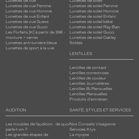
Lunettes de vue
Lunettes de soleil
Lunettes de vue Femme
Lunettes de soleil Femme
Lunettes de vue Homme
Lunettes de soleil Homme
Lunettes de vue Enfant
Lunettes de soleil Enfant
Lunettes de vue Guess
Lunettes de soleil bébé
Lunettes de vue Gucci
Lunettes de soleil Ray-Ban
Les Forfaits [K] à partir de 39€ -
Lunettes de soleil Gucci
monture + verres
Lunettes de soleil Oakley
Lunettes anti-lumière bleue
Soldes
Lunettes de sport à la vue
LENTILLES
Lentilles de contact
Lentilles correctrices
Lentilles de couleur
Lentilles Journalières
Lentilles Bi Mensuelles
Lentilles Mensuelles
Produits d'entretien
AUDITION
SANTÉ, STYLES ET SERVICES
Les troubles de l’audition : de quoi
Nos Conseils Visagisme
parle-t-on ?
Services Krys
Les grandes étapes de
La myopie