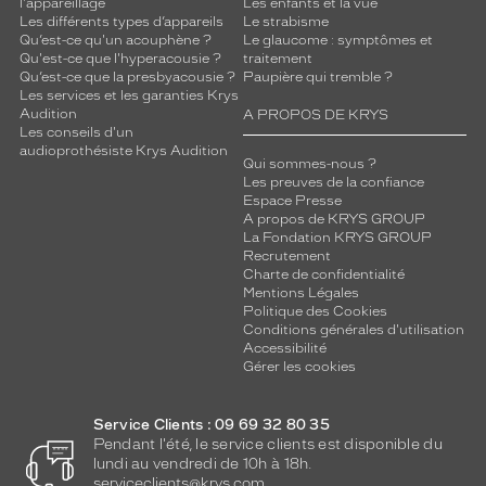
l'appareillage
Les enfants et la vue
Les différents types d’appareils
Le strabisme
Qu’est-ce qu'un acouphène ?
Le glaucome : symptômes et
Qu'est-ce que l'hyperacousie ?
traitement
Qu’est-ce que la presbyacousie ?
Paupière qui tremble ?
Les services et les garanties Krys
Audition
A PROPOS DE KRYS
Les conseils d'un
audioprothésiste Krys Audition
Qui sommes-nous ?
Les preuves de la confiance
Espace Presse
A propos de KRYS GROUP
La Fondation KRYS GROUP
Recrutement
Charte de confidentialité
Mentions Légales
Politique des Cookies
Conditions générales d'utilisation
Accessibilité
Gérer les cookies
Service Clients : 09 69 32 80 35
Pendant l'été, le service clients est disponible du
lundi au vendredi de 10h à 18h.
serviceclients@krys.com