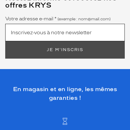
champ
offres KRYS
est
Name
obligatoire)
Votre adresse e-mail
*
(exemple : nom@mail.com)
JE M'INSCRIS
En magasin et en ligne, les mêmes
garanties !