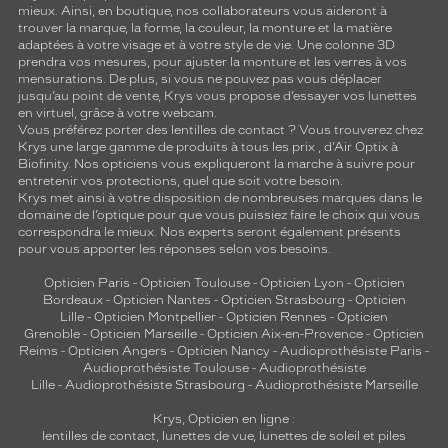
mieux. Ainsi, en boutique, nos collaborateurs vous aideront à
trouver la marque, la forme, la couleur, la monture et la matière
adaptées à votre visage et à votre style de vie. Une colonne 3D
prendra vos mesures, pour ajuster la monture et les verres à vos
mensurations. De plus, si vous ne pouvez pas vous déplacer
jusqu’au point de vente, Krys vous propose d’essayer vos lunettes
en virtuel, grâce à votre webcam.
Vous préférez porter des lentilles de contact ? Vous trouverez chez
Krys une large gamme de produits à tous les prix , d’Air Optix à
Biofinity. Nos opticiens vous expliqueront la marche à suivre pour
entretenir vos protections, quel que soit votre besoin.
Krys met ainsi à votre disposition de nombreuses marques dans le
domaine de l’optique pour que vous puissiez faire le choix qui vous
correspondra le mieux. Nos experts seront également présents
pour vous apporter les réponses selon vos besoins.
Opticien Paris
-
Opticien Toulouse
-
Opticien Lyon
-
Opticien
Bordeaux
-
Opticien Nantes
-
Opticien Strasbourg
-
Opticien
Lille
-
Opticien Montpellier
-
Opticien Rennes
-
Opticien
Grenoble
-
Opticien Marseille
-
Opticien Aix-en-Provence
-
Opticien
Reims
-
Opticien Angers
-
Opticien Nancy
-
Audioprothésiste Paris
-
Audioprothésiste Toulouse
-
Audioprothésiste
Lille
-
Audioprothésiste Strasbourg
-
Audioprothésiste Marseille
Krys, Opticien en ligne :
lentilles de contact
,
lunettes de vue
,
lunettes de soleil
et
piles