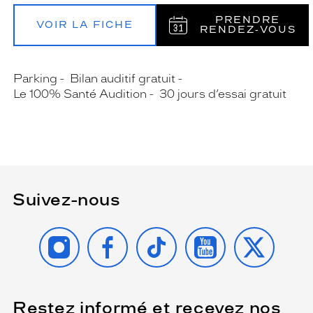
PRENDRE
VOIR LA FICHE
RENDEZ‑VOUS
Parking
Bilan auditif gratuit
Le 100% Santé Audition
30 jours d’essai gratuit
Suivez-nous
INSTAGRAM
FACEBOOK
TIKTOK
YOUTUBE
X
Restez informé et recevez nos
(Ce