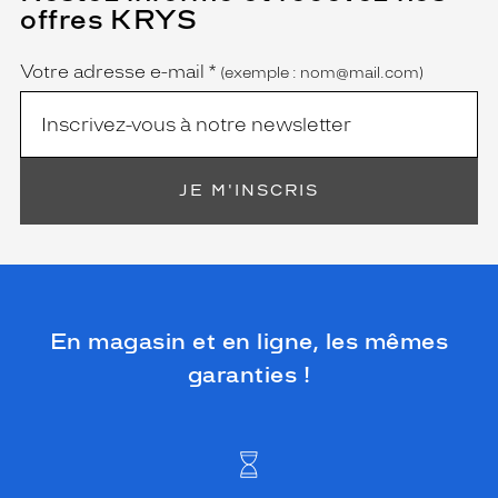
champ
offres KRYS
est
Name
obligatoire)
Votre adresse e-mail
*
(exemple : nom@mail.com)
JE M'INSCRIS
En magasin et en ligne, les mêmes
garanties !