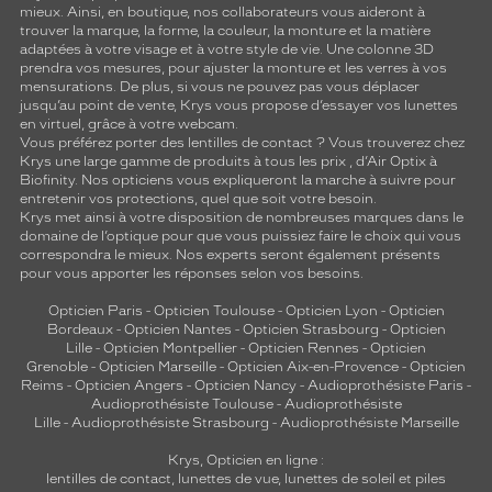
mieux. Ainsi, en boutique, nos collaborateurs vous aideront à
trouver la marque, la forme, la couleur, la monture et la matière
adaptées à votre visage et à votre style de vie. Une colonne 3D
prendra vos mesures, pour ajuster la monture et les verres à vos
mensurations. De plus, si vous ne pouvez pas vous déplacer
jusqu’au point de vente, Krys vous propose d’essayer vos lunettes
en virtuel, grâce à votre webcam.
Vous préférez porter des lentilles de contact ? Vous trouverez chez
Krys une large gamme de produits à tous les prix , d’Air Optix à
Biofinity. Nos opticiens vous expliqueront la marche à suivre pour
entretenir vos protections, quel que soit votre besoin.
Krys met ainsi à votre disposition de nombreuses marques dans le
domaine de l’optique pour que vous puissiez faire le choix qui vous
correspondra le mieux. Nos experts seront également présents
pour vous apporter les réponses selon vos besoins.
Opticien Paris
-
Opticien Toulouse
-
Opticien Lyon
-
Opticien
Bordeaux
-
Opticien Nantes
-
Opticien Strasbourg
-
Opticien
Lille
-
Opticien Montpellier
-
Opticien Rennes
-
Opticien
Grenoble
-
Opticien Marseille
-
Opticien Aix-en-Provence
-
Opticien
Reims
-
Opticien Angers
-
Opticien Nancy
-
Audioprothésiste Paris
-
Audioprothésiste Toulouse
-
Audioprothésiste
Lille
-
Audioprothésiste Strasbourg
-
Audioprothésiste Marseille
Krys, Opticien en ligne :
lentilles de contact
,
lunettes de vue
,
lunettes de soleil
et
piles