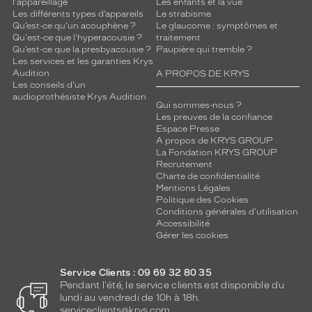
l'appareillage
Les enfants et la vue
Les différents types d’appareils
Le strabisme
Qu’est-ce qu'un acouphène ?
Le glaucome : symptômes et
Qu'est-ce que l'hyperacousie ?
traitement
Qu’est-ce que la presbyacousie ?
Paupière qui tremble ?
Les services et les garanties Krys
Audition
A PROPOS DE KRYS
Les conseils d'un
audioprothésiste Krys Audition
Qui sommes-nous ?
Les preuves de la confiance
Espace Presse
A propos de KRYS GROUP
La Fondation KRYS GROUP
Recrutement
Charte de confidentialité
Mentions Légales
Politique des Cookies
Conditions générales d'utilisation
Accessibilité
Gérer les cookies
Service Clients : 09 69 32 80 35
Pendant l'été, le service clients est disponible du
lundi au vendredi de 10h à 18h.
serviceclients@krys.com