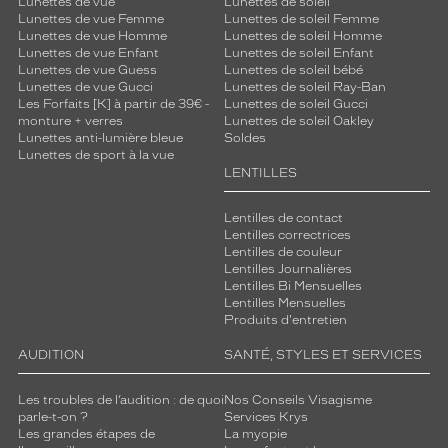
Lunettes de vue
Lunettes de soleil
Lunettes de vue Femme
Lunettes de soleil Femme
Lunettes de vue Homme
Lunettes de soleil Homme
Lunettes de vue Enfant
Lunettes de soleil Enfant
Lunettes de vue Guess
Lunettes de soleil bébé
Lunettes de vue Gucci
Lunettes de soleil Ray-Ban
Les Forfaits [K] à partir de 39€ -
Lunettes de soleil Gucci
monture + verres
Lunettes de soleil Oakley
Lunettes anti-lumière bleue
Soldes
Lunettes de sport à la vue
LENTILLES
Lentilles de contact
Lentilles correctrices
Lentilles de couleur
Lentilles Journalières
Lentilles Bi Mensuelles
Lentilles Mensuelles
Produits d'entretien
AUDITION
SANTÉ, STYLES ET SERVICES
Les troubles de l’audition : de quoi
Nos Conseils Visagisme
parle-t-on ?
Services Krys
Les grandes étapes de
La myopie