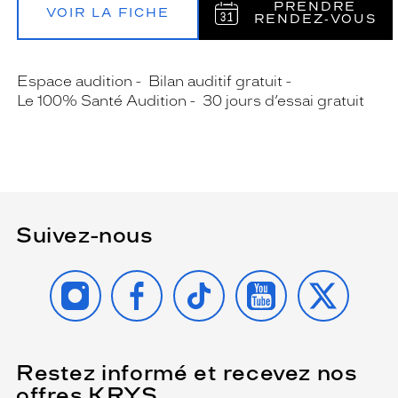
PRENDRE
VOIR LA FICHE
RENDEZ‑VOUS
Espace audition
Bilan auditif gratuit
Le 100% Santé Audition
30 jours d’essai gratuit
Suivez-nous
INSTAGRAM
FACEBOOK
TIKTOK
YOUTUBE
X
Restez informé et recevez nos
(Ce
champ
offres KRYS
est
Name