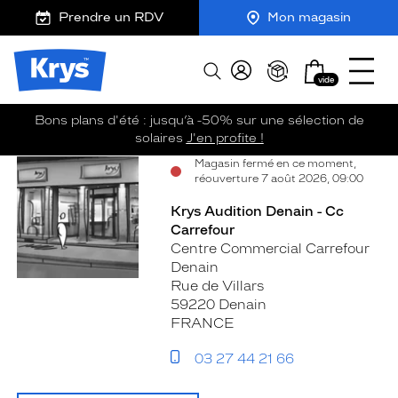
Opticien
m
J
Ouvrir
ER AU
Prendre un RDV
Mon magasin
Krys
TENU
y
e
le
-
CIPAL
K
r
menu
Opticien
La
r
e
confiance
Mon
Afficher
Krys
y
-
vide
vous
panier
la
-
s
c
va
recherche
La
si
o
Bons plans d'été : jusqu’à -50% sur une sélection de
bien
confiance
m
solaires
J'en profite !
vous
m
Voir
Voir
Magasin fermé en ce moment,
va
a
réouverture 7 août 2026, 09:00
la
la
n
si
fiche
fiche
d
bien
Krys Audition Denain - Cc
e
Carrefour
Centre Commercial Carrefour
Denain
Rue de Villars
59220 Denain
FRANCE
03 27 44 21 66