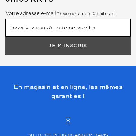
obligatoire)
Votre adresse e-mail
*
(exemple : nom@mail.com)
JE M'INSCRIS
En magasin et en ligne, les mêmes
garanties !
30 JOURS POUR CHANGER D’AVIS