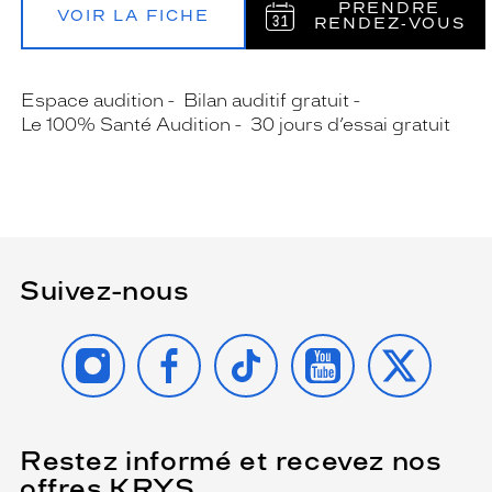
PRENDRE
VOIR LA FICHE
RENDEZ‑VOUS
Espace audition
Bilan auditif gratuit
Le 100% Santé Audition
30 jours d’essai gratuit
Suivez-nous
INSTAGRAM
FACEBOOK
TIKTOK
YOUTUBE
X
Restez informé et recevez nos
(Ce
champ
offres KRYS
est
Name