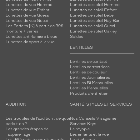
Lunettes de vue Homme
Lunettes de soleil Homme
Lunettes de vue Enfant
Lunettes de soleil Enfant
Lunettes de vue Guess
Lunettes de soleil bébé
Lunettes de vue Gucci
Lunettes de soleil Ray-Ban
Les Forfaits [K] à partir de 39€ -
Lunettes de soleil Gucci
monture + verres
Lunettes de soleil Oakley
Lunettes anti-lumière bleue
Soldes
Lunettes de sport à la vue
LENTILLES
Lentilles de contact
Lentilles correctrices
Lentilles de couleur
Lentilles Journalières
Lentilles Bi Mensuelles
Lentilles Mensuelles
Produits d'entretien
AUDITION
SANTÉ, STYLES ET SERVICES
Les troubles de l’audition : de quoi
Nos Conseils Visagisme
parle-t-on ?
Services Krys
Les grandes étapes de
La myopie
l'appareillage
Les enfants et la vue
Les différents types d’appareils
Le strabisme