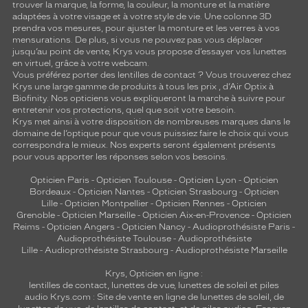
trouver la marque, la forme, la couleur, la monture et la matière
adaptées à votre visage et à votre style de vie. Une colonne 3D
prendra vos mesures, pour ajuster la monture et les verres à vos
mensurations. De plus, si vous ne pouvez pas vous déplacer
jusqu’au point de vente, Krys vous propose d’essayer vos lunettes
en virtuel, grâce à votre webcam.
Vous préférez porter des lentilles de contact ? Vous trouverez chez
Krys une large gamme de produits à tous les prix , d’Air Optix à
Biofinity. Nos opticiens vous expliqueront la marche à suivre pour
entretenir vos protections, quel que soit votre besoin.
Krys met ainsi à votre disposition de nombreuses marques dans le
domaine de l’optique pour que vous puissiez faire le choix qui vous
correspondra le mieux. Nos experts seront également présents
pour vous apporter les réponses selon vos besoins.
Opticien Paris
-
Opticien Toulouse
-
Opticien Lyon
-
Opticien
Bordeaux
-
Opticien Nantes
-
Opticien Strasbourg
-
Opticien
Lille
-
Opticien Montpellier
-
Opticien Rennes
-
Opticien
Grenoble
-
Opticien Marseille
-
Opticien Aix-en-Provence
-
Opticien
Reims
-
Opticien Angers
-
Opticien Nancy
-
Audioprothésiste Paris
-
Audioprothésiste Toulouse
-
Audioprothésiste
Lille
-
Audioprothésiste Strasbourg
-
Audioprothésiste Marseille
Krys, Opticien en ligne :
lentilles de contact
,
lunettes de vue
,
lunettes de soleil
et
piles
audio
Krys.com : Site de vente en ligne de lunettes de soleil, de