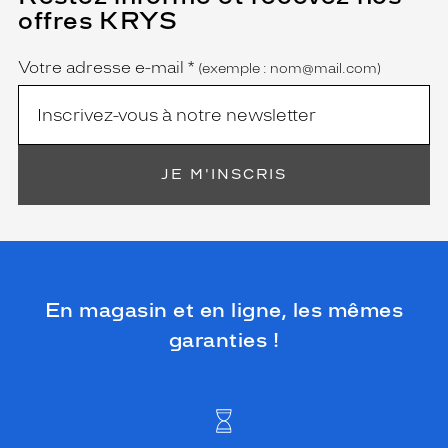
champ
offres KRYS
est
Name
obligatoire)
Votre adresse e-mail
*
(exemple : nom@mail.com)
JE M'INSCRIS
En magasin et en ligne, les mêmes
garanties !