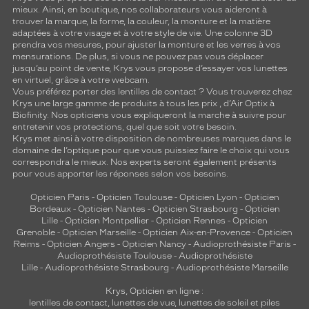
mieux. Ainsi, en boutique, nos collaborateurs vous aideront à
trouver la marque, la forme, la couleur, la monture et la matière
adaptées à votre visage et à votre style de vie. Une colonne 3D
prendra vos mesures, pour ajuster la monture et les verres à vos
mensurations. De plus, si vous ne pouvez pas vous déplacer
jusqu’au point de vente, Krys vous propose d’essayer vos lunettes
en virtuel, grâce à votre webcam.
Vous préférez porter des lentilles de contact ? Vous trouverez chez
Krys une large gamme de produits à tous les prix , d’Air Optix à
Biofinity. Nos opticiens vous expliqueront la marche à suivre pour
entretenir vos protections, quel que soit votre besoin.
Krys met ainsi à votre disposition de nombreuses marques dans le
domaine de l’optique pour que vous puissiez faire le choix qui vous
correspondra le mieux. Nos experts seront également présents
pour vous apporter les réponses selon vos besoins.
Opticien Paris
-
Opticien Toulouse
-
Opticien Lyon
-
Opticien
Bordeaux
-
Opticien Nantes
-
Opticien Strasbourg
-
Opticien
Lille
-
Opticien Montpellier
-
Opticien Rennes
-
Opticien
Grenoble
-
Opticien Marseille
-
Opticien Aix-en-Provence
-
Opticien
Reims
-
Opticien Angers
-
Opticien Nancy
-
Audioprothésiste Paris
-
Audioprothésiste Toulouse
-
Audioprothésiste
Lille
-
Audioprothésiste Strasbourg
-
Audioprothésiste Marseille
Krys, Opticien en ligne :
lentilles de contact
,
lunettes de vue
,
lunettes de soleil
et
piles