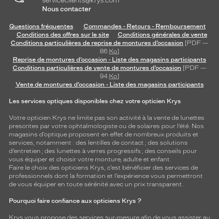
serviceclients@krys.com
Nous contacter
Questions fréquentes
Commandes - Retours - Remboursement
Conditions des offres sur le site
Conditions générales de vente
Conditions particulières de reprise de montures d’occasion
[PDF —
86
Ko
]
Reprise de montures d’occasion - Liste des magasins participants
Conditions particulières de vente de montures d’occasion
[PDF —
94
Ko
]
Vente de montures d’occasion - Liste des magasins participants
Les services optiques disponibles chez votre opticien Krys
Votre opticien Krys ne limite pas son activité à la vente de
lunettes
prescrites par votre ophtalmologiste ou de
solaires
pour l’été. Nos
magasins d’optique proposent en effet de nombreux produits et
services, notamment : des
lentilles de contact
; des
solutions
d’entretien
; des lunettes à verres progressifs ; des conseils pour
vous équiper et choisir votre monture, adulte et enfant.
Faire le choix des opticiens Krys, c’est bénéficier des services de
professionnels dont la formation et l’expérience vous permettront
de vous équiper en toute sérénité avec un prix transparent.
Pourquoi faire confiance aux opticiens Krys ?
Krys vous propose des services sur-mesure afin de vous assister au