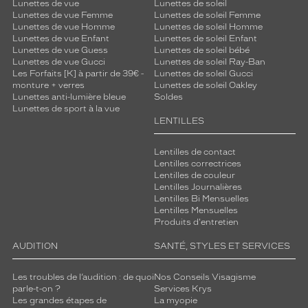
Lunettes de vue
Lunettes de soleil
Lunettes de vue Femme
Lunettes de soleil Femme
Lunettes de vue Homme
Lunettes de soleil Homme
Lunettes de vue Enfant
Lunettes de soleil Enfant
Lunettes de vue Guess
Lunettes de soleil bébé
Lunettes de vue Gucci
Lunettes de soleil Ray-Ban
Les Forfaits [K] à partir de 39€ -
Lunettes de soleil Gucci
monture + verres
Lunettes de soleil Oakley
Lunettes anti-lumière bleue
Soldes
Lunettes de sport à la vue
LENTILLES
Lentilles de contact
Lentilles correctrices
Lentilles de couleur
Lentilles Journalières
Lentilles Bi Mensuelles
Lentilles Mensuelles
Produits d'entretien
AUDITION
SANTÉ, STYLES ET SERVICES
Les troubles de l’audition : de quoi
Nos Conseils Visagisme
parle-t-on ?
Services Krys
Les grandes étapes de
La myopie