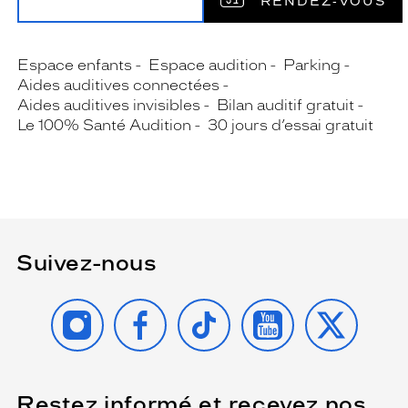
RENDEZ‑VOUS
Espace enfants
Espace audition
Parking
Aides auditives connectées
Aides auditives invisibles
Bilan auditif gratuit
Le 100% Santé Audition
30 jours d’essai gratuit
Suivez-nous
INSTAGRAM
FACEBOOK
TIKTOK
YOUTUBE
X
Restez informé et recevez nos
(Ce