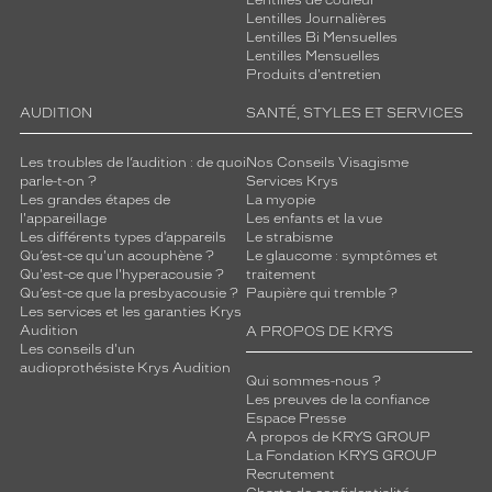
Lentilles de couleur
Lentilles Journalières
Lentilles Bi Mensuelles
Lentilles Mensuelles
Produits d'entretien
AUDITION
SANTÉ, STYLES ET SERVICES
Les troubles de l’audition : de quoi
Nos Conseils Visagisme
parle-t-on ?
Services Krys
Les grandes étapes de
La myopie
l'appareillage
Les enfants et la vue
Les différents types d’appareils
Le strabisme
Qu’est-ce qu'un acouphène ?
Le glaucome : symptômes et
Qu'est-ce que l'hyperacousie ?
traitement
Qu’est-ce que la presbyacousie ?
Paupière qui tremble ?
Les services et les garanties Krys
Audition
A PROPOS DE KRYS
Les conseils d'un
audioprothésiste Krys Audition
Qui sommes-nous ?
Les preuves de la confiance
Espace Presse
A propos de KRYS GROUP
La Fondation KRYS GROUP
Recrutement