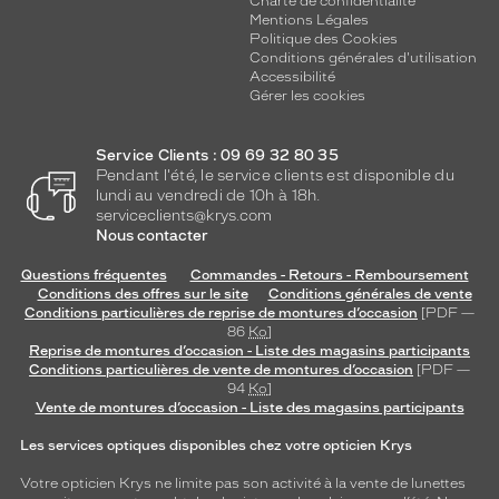
Charte de confidentialité
Mentions Légales
Politique des Cookies
Conditions générales d'utilisation
Accessibilité
Gérer les cookies
Service Clients : 09 69 32 80 35
Pendant l'été, le service clients est disponible du
lundi au vendredi de 10h à 18h.
serviceclients@krys.com
Nous contacter
Questions fréquentes
Commandes - Retours - Remboursement
Conditions des offres sur le site
Conditions générales de vente
Conditions particulières de reprise de montures d’occasion
[PDF —
86
Ko
]
Reprise de montures d’occasion - Liste des magasins participants
Conditions particulières de vente de montures d’occasion
[PDF —
94
Ko
]
Vente de montures d’occasion - Liste des magasins participants
Les services optiques disponibles chez votre opticien Krys
Votre opticien Krys ne limite pas son activité à la vente de
lunettes