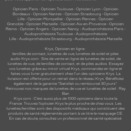
Opticien Paris
-
Opticien Toulouse
-
Opticien Lyon
-
Opticien
Bordeaux
-
Opticien Nantes
-
Opticien Strasbourg
-
Opticien
Lille
-
Opticien Montpellier
-
Opticien Rennes
-
Opticien
Grenoble
-
Opticien Marseille
-
Opticien Aix-en-Provence
-
Opticien
Reims
-
Opticien Angers
-
Opticien Nancy
-
Audioprothésiste Paris
-
Audioprothésiste Toulouse
-
Audioprothésiste
Lille
-
Audioprothésiste Strasbourg
-
Audioprothésiste Marseille
Krys, Opticien en ligne :
lentilles de contact
,
lunettes de vue
,
lunettes de soleil
et
piles
audio
Krys.com : Site de vente en ligne de lunettes de soleil, de
lunettes de vue, de
lentilles de contact
, et de piles audios. Essayez
vos lunettes grâce au miroir virtuel Krys, commandez en ligne et
faites vous livrer gratuitement chez l'un des opticiens Krys. La
livraison est offerte pour un retrait dans le réseau Krys. Bénéficiez
également de la garantie "Satisfait ou remboursé 30 jours".
Retrouvez nos marques de lunettes de vue et
lunettes de soleil : Ray
Ban
Krys.com : C’est aussi plus de 1000 opticiens dans toute la
France.
Trouvez l’opticien Krys le plus proche de chez vous
. Les
lunettes/lentilles sont des dispositifs médicaux qui constituent des
produits de santé réglementés portant à ce titre le marquage CE.
En cas de doute, consultez un professionnel de santé spécialisé.