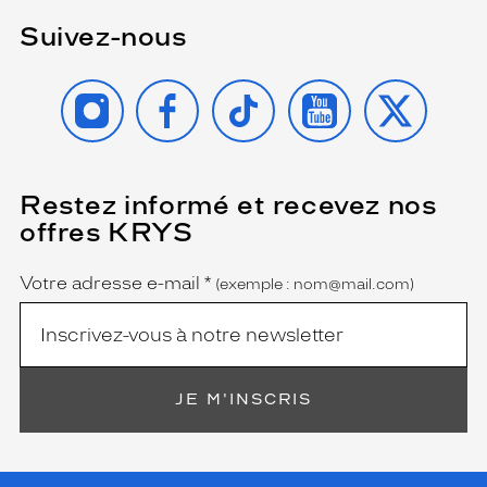
Suivez-nous
INSTAGRAM
FACEBOOK
TIKTOK
YOUTUBE
X
Restez informé et recevez nos
(Ce
champ
offres KRYS
est
Name
obligatoire)
Votre adresse e-mail
*
(exemple : nom@mail.com)
JE M'INSCRIS