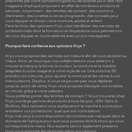
prescrites par votre ophtalmologiste ou de
solaires
pour l’été. Nos
magasins d’optique proposent en effet de nombreux produits et
services, notamment : des
lentilles de contact
; des
solutions
d’entretien
; des lunettes à verres progressifs ; des conseils pour
vous équiper et choisir votre monture, adulte et enfant.
Faire le choix des opticiens Krys, c’est bénéficier des services de
professionnels dont la formation et l’expérience vous permettront
de vous équiper en toute sérénité avec un prix transparent.
Pourquoi faire confiance aux opticiens Krys ?
Krys vous propose des services sur-mesure afin de vous assister au
mieux. Ainsi, en boutique, nos collaborateurs vous aideront à
trouver la marque, la forme, la couleur, la monture et la matière
adaptées à votre visage et à votre style de vie. Une colonne 3D
prendra vos mesures, pour ajuster la monture et les verres à vos
mensurations. De plus, si vous ne pouvez pas vous déplacer
jusqu’au point de vente, Krys vous propose d’essayer vos lunettes
en virtuel, grâce à votre webcam.
Vous préférez porter des lentilles de contact ? Vous trouverez chez
Krys une large gamme de produits à tous les prix , d’Air Optix à
Biofinity. Nos opticiens vous expliqueront la marche à suivre pour
entretenir vos protections, quel que soit votre besoin.
Krys met ainsi à votre disposition de nombreuses marques dans le
domaine de l’optique pour que vous puissiez faire le choix qui vous
correspondra le mieux. Nos experts seront également présents
pour vous apporter les réponses selon vos besoins.