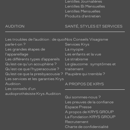
Lentilles Journalières
Lentilles Bi Mensuelles
Lentilles Mensuelles
Produits d'entretien
AUDITION
SANTÉ, STYLES ET SERVICES
Les troubles de l’audition : de quoi
Nos Conseils Visagisme
parle-t-on ?
Services Krys
Les grandes étapes de
La myopie
l'appareillage
Les enfants et la vue
Les différents types d’appareils
Le strabisme
Qu’est-ce qu'un acouphène ?
Le glaucome : symptômes et
Qu'est-ce que l'hyperacousie ?
traitement
Qu’est-ce que la presbyacousie ?
Paupière qui tremble ?
Les services et les garanties Krys
Audition
A PROPOS DE KRYS
Les conseils d'un
audioprothésiste Krys Audition
Qui sommes-nous ?
Les preuves de la confiance
Espace Presse
A propos de KRYS GROUP
La Fondation KRYS GROUP
Recrutement
Charte de confidentialité