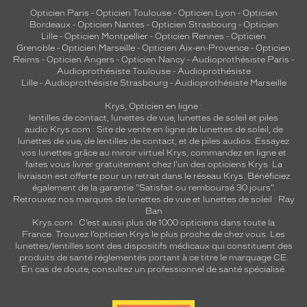
Opticien Paris
-
Opticien Toulouse
-
Opticien Lyon
-
Opticien
Bordeaux
-
Opticien Nantes
-
Opticien Strasbourg
-
Opticien
Lille
-
Opticien Montpellier
-
Opticien Rennes
-
Opticien
Grenoble
-
Opticien Marseille
-
Opticien Aix-en-Provence
-
Opticien
Reims
-
Opticien Angers
-
Opticien Nancy
-
Audioprothésiste Paris
-
Audioprothésiste Toulouse
-
Audioprothésiste
Lille
-
Audioprothésiste Strasbourg
-
Audioprothésiste Marseille
Krys, Opticien en ligne :
lentilles de contact
,
lunettes de vue
,
lunettes de soleil
et
piles
audio
Krys.com : Site de vente en ligne de lunettes de soleil, de
lunettes de vue, de
lentilles de contact
, et de piles audios. Essayez
vos lunettes grâce au miroir virtuel Krys, commandez en ligne et
faites vous livrer gratuitement chez l'un des opticiens Krys. La
livraison est offerte pour un retrait dans le réseau Krys. Bénéficiez
également de la garantie "Satisfait ou remboursé 30 jours".
Retrouvez nos marques de lunettes de vue et
lunettes de soleil : Ray
Ban
Krys.com : C’est aussi plus de 1000 opticiens dans toute la
France.
Trouvez l’opticien Krys le plus proche de chez vous
. Les
lunettes/lentilles sont des dispositifs médicaux qui constituent des
produits de santé réglementés portant à ce titre le marquage CE.
En cas de doute, consultez un professionnel de santé spécialisé.