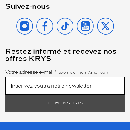
Suivez-nous
INSTAGRAM
FACEBOOK
TIKTOK
YOUTUBE
X
Restez informé et recevez nos
(Ce
champ
offres KRYS
est
Name
obligatoire)
Votre adresse e-mail
*
(exemple : nom@mail.com)
JE M'INSCRIS