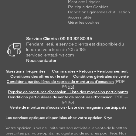
Mentions Légales
Politique des Cookies
Conditions générales d'utilisation
Accessibilité
Gérer les cookies
Service Clients : 09 69 32 80 35
Pendant l'été, le service clients est disponible du
lundi au vendredi de 10h à 18h.
serviceclients@krys.com
Nous contacter
Questions fréquentes
Commandes - Retours - Remboursement
Conditions des offres sur le site
Conditions générales de vente
Conditions particulières de reprise de montures d’occasion
[PDF —
86
Ko
]
Reprise de montures d’occasion - Liste des magasins participants
Conditions particulières de vente de montures d’occasion
[PDF —
94
Ko
]
Vente de montures d’occasion - Liste des magasins participants
Les services optiques disponibles chez votre opticien Krys
Votre opticien Krys ne limite pas son activité à la vente de
lunettes
prescrites par votre ophtalmologiste ou de
solaires
pour l’été. Nos