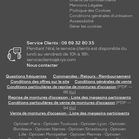
Mentions Légales
Politique des Cookies
Conditions générales d'utilisation
Accessibilité
Gérer les cookies
Service Clients : 09 69 32 80 35
Pendant l'été, le service clients est disponible du
lundi au vendredi de 10h à 18h.
serviceclients@krys.com
Nous contacter
Questions fréquentes
Commandes - Retours - Remboursement
Conditions des offres sur le site
Conditions générales de vente
Conditions particulières de reprise de montures d’occasion
[PDF —
86
Ko
]
Reprise de montures d’occasion - Liste des magasins participants
Conditions particulières de vente de montures d’occasion
[PDF —
94
Ko
]
Vente de montures d’occasion - Liste des magasins participants
Opticien Paris
-
Opticien Toulouse
-
Opticien Lyon
-
Opticien
Bordeaux
-
Opticien Nantes
-
Opticien Strasbourg
-
Opticien
Lille
-
Opticien Montpellier
-
Opticien Rennes
-
Opticien