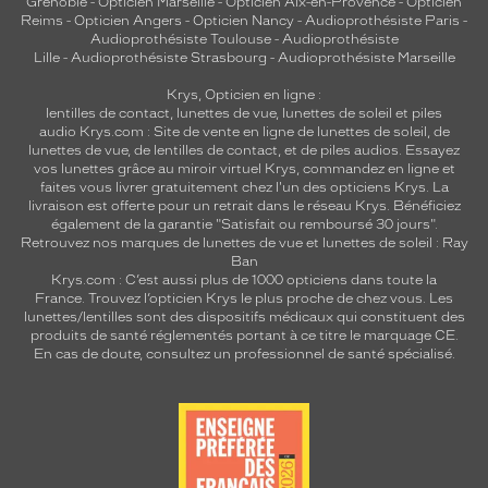
Grenoble
-
Opticien Marseille
-
Opticien Aix-en-Provence
-
Opticien
Reims
-
Opticien Angers
-
Opticien Nancy
-
Audioprothésiste Paris
-
Audioprothésiste Toulouse
-
Audioprothésiste
Lille
-
Audioprothésiste Strasbourg
-
Audioprothésiste Marseille
Krys, Opticien en ligne :
lentilles de contact
,
lunettes de vue
,
lunettes de soleil
et
piles
audio
Krys.com : Site de vente en ligne de lunettes de soleil, de
lunettes de vue, de
lentilles de contact
, et de piles audios. Essayez
vos lunettes grâce au miroir virtuel Krys, commandez en ligne et
faites vous livrer gratuitement chez l'un des opticiens Krys. La
livraison est offerte pour un retrait dans le réseau Krys. Bénéficiez
également de la garantie "Satisfait ou remboursé 30 jours".
Retrouvez nos marques de lunettes de vue et
lunettes de soleil : Ray
Ban
Krys.com : C’est aussi plus de 1000 opticiens dans toute la
France.
Trouvez l’opticien Krys le plus proche de chez vous
. Les
lunettes/lentilles sont des dispositifs médicaux qui constituent des
produits de santé réglementés portant à ce titre le marquage CE.
En cas de doute, consultez un professionnel de santé spécialisé.