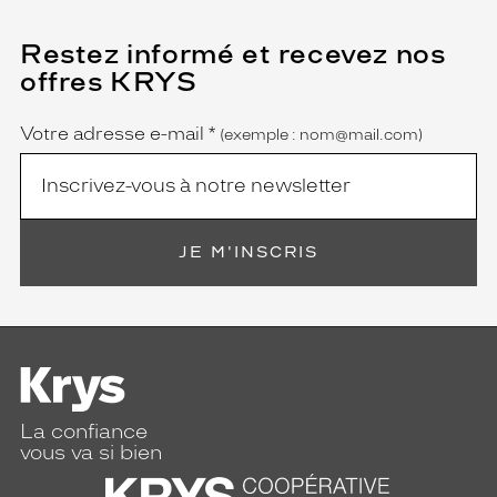
Restez informé et recevez nos
(Ce
champ
offres KRYS
est
Name
obligatoire)
Votre adresse e-mail
*
(exemple : nom@mail.com)
JE M'INSCRIS
La confiance
vous va si bien