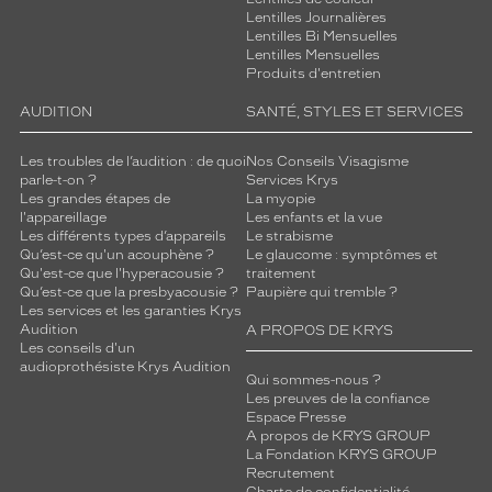
Lentilles Journalières
Lentilles Bi Mensuelles
Lentilles Mensuelles
Produits d'entretien
AUDITION
SANTÉ, STYLES ET SERVICES
Les troubles de l’audition : de quoi
Nos Conseils Visagisme
parle-t-on ?
Services Krys
Les grandes étapes de
La myopie
l'appareillage
Les enfants et la vue
Les différents types d’appareils
Le strabisme
Qu’est-ce qu'un acouphène ?
Le glaucome : symptômes et
Qu'est-ce que l'hyperacousie ?
traitement
Qu’est-ce que la presbyacousie ?
Paupière qui tremble ?
Les services et les garanties Krys
Audition
A PROPOS DE KRYS
Les conseils d'un
audioprothésiste Krys Audition
Qui sommes-nous ?
Les preuves de la confiance
Espace Presse
A propos de KRYS GROUP
La Fondation KRYS GROUP
Recrutement
Charte de confidentialité