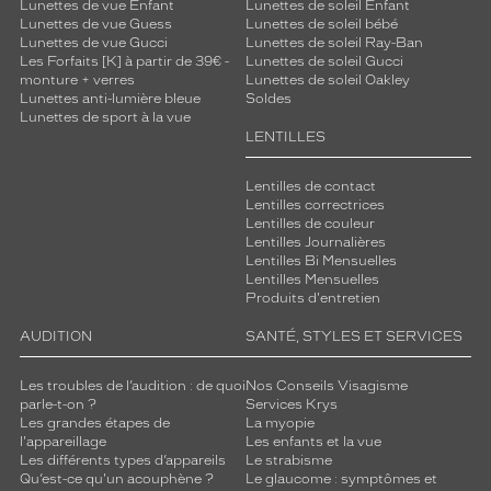
Lunettes de vue Enfant
Lunettes de soleil Enfant
Lunettes de vue Guess
Lunettes de soleil bébé
Lunettes de vue Gucci
Lunettes de soleil Ray-Ban
Les Forfaits [K] à partir de 39€ -
Lunettes de soleil Gucci
monture + verres
Lunettes de soleil Oakley
Lunettes anti-lumière bleue
Soldes
Lunettes de sport à la vue
LENTILLES
Lentilles de contact
Lentilles correctrices
Lentilles de couleur
Lentilles Journalières
Lentilles Bi Mensuelles
Lentilles Mensuelles
Produits d'entretien
AUDITION
SANTÉ, STYLES ET SERVICES
Les troubles de l’audition : de quoi
Nos Conseils Visagisme
parle-t-on ?
Services Krys
Les grandes étapes de
La myopie
l'appareillage
Les enfants et la vue
Les différents types d’appareils
Le strabisme
Qu’est-ce qu'un acouphène ?
Le glaucome : symptômes et