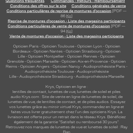
Questions fréquentes
Commandes - Retours - Remboursement
Conditions des offres sur le site
Conditions générales de vente
Conditions particulières de reprise de montures d’occasion
[PDF —
86
Ko
]
Reprise de montures d’occasion - Liste des magasins participants
Conditions particulières de vente de montures d’occasion
[PDF —
94
Ko
]
Vente de montures d’occasion - Liste des magasins participants
Opticien Paris
-
Opticien Toulouse
-
Opticien Lyon
-
Opticien
Bordeaux
-
Opticien Nantes
-
Opticien Strasbourg
-
Opticien
Lille
-
Opticien Montpellier
-
Opticien Rennes
-
Opticien
Grenoble
-
Opticien Marseille
-
Opticien Aix-en-Provence
-
Opticien
Reims
-
Opticien Angers
-
Opticien Nancy
-
Audioprothésiste Paris
-
Audioprothésiste Toulouse
-
Audioprothésiste
Lille
-
Audioprothésiste Strasbourg
-
Audioprothésiste Marseille
Krys, Opticien en ligne :
lentilles de contact
,
lunettes de vue
,
lunettes de soleil
et
piles
audio
Krys.com : Site de vente en ligne de lunettes de soleil, de
lunettes de vue, de
lentilles de contact
, et de piles audios. Essayez
vos lunettes grâce au miroir virtuel Krys, commandez en ligne et
faites vous livrer gratuitement chez l'un des opticiens Krys. La
livraison est offerte pour un retrait dans le réseau Krys. Bénéficiez
également de la garantie "Satisfait ou remboursé 30 jours".
Retrouvez nos marques de lunettes de vue et
lunettes de soleil : Ray
Ban