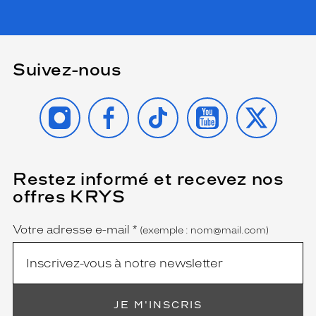
Suivez-nous
INSTAGRAM
FACEBOOK
TIKTOK
YOUTUBE
X
Restez informé et recevez nos
(Ce
champ
offres KRYS
est
Name
obligatoire)
Votre adresse e-mail
*
(exemple : nom@mail.com)
JE M'INSCRIS