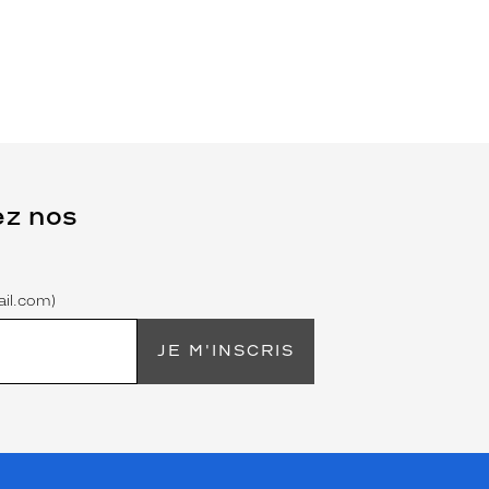
ez nos
il.com)
JE M'INSCRIS