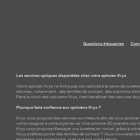
Questions fréquentes
Comm
Les services optiques disponibles chez votre opticien Krys
Votre opticien Krys ne limite pas son activité à la vente de
lunette
services, notamment : des
lentilles de contact
; des
solutions d’en
Faire le choix des opticiens Krys, c’est bénéficier des services d
Pourquoi faire confiance aux opticiens Krys ?
Krys vous propose des services sur-mesure afin de vous assister au
votre visage et à votre style de vie. Une colonne 3D prendra vos 
Krys vous propose d’essayer vos lunettes en virtuel, grâce à vot
Vous préférez porter des lentilles de contact ? Vous trouverez che
entretenir vos protections, quel que soit votre besoin.