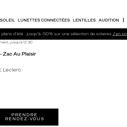
SOLEIL
LUNETTES CONNECTÉES
LENTILLES
AUDITION
plans d'été : jusqu’à -50% sur une sélection de solaires
J'en pro
ent, jusqu’à 12:30
- Zac Au Plaisir
.Leclerc
PRENDRE
RENDEZ‑VOUS