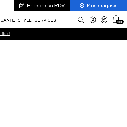
Prendre un RDV
Mon magasin
Mon
Afficher
SANTÉ
STYLE
SERVICES
vide
panie
la
recherche
fite !