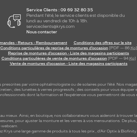
Service Clients : 09 69 32 80 35
Pendant l'été, le service clients est disponible du
lundi au vendredi de 10h à 18h.
serviceclients@krys.com
Nous contacter
andes - Retours - Remboursement
Conditions des offres sur le site
Conditions particulières de reprise de montures d’occasion
[PDF — 86
Ko
]
Reprise de montures d’occasion - Liste des magasins participants
Conditions particulières de vente de montures d’occasion
[PDF — 94
Ko
]
Vente de montures d’occasion - Liste des magasins participants
s
prescrites par votre ophtalmologiste ou de
solaires
pour l’été. Nos magas
tretien
; des lunettes à verres progressifs ; des conseils pour vous équiper e
e professionnels dont la formation et l’expérience vous permettront de vous 
 mieux. Ainsi, en boutique, nos collaborateurs vous aideront à trouver la 
mesures, pour ajuster la monture et les verres à vos mensurations. De plus
re webcam.
z Krys une large gamme de produits à tous les prix , d’Air Optix à Biofinit