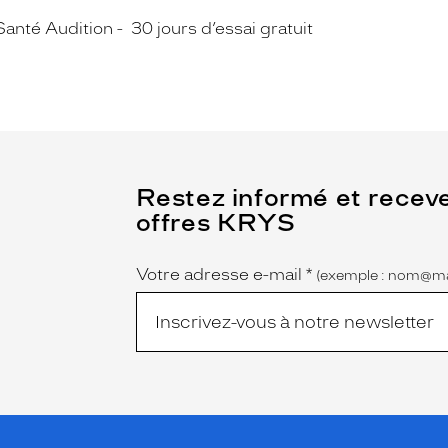
Santé Audition
30 jours d’essai gratuit
(Ce
Restez informé et recev
champ
offres KRYS
est
Name
obligatoire)
Votre adresse e-mail
*
(exemple : nom@ma