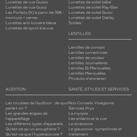
Lunettes de vue Guess
Lunettes de soleil bébé
Lunettes de vue Gucci
Lunettes de soleil Ray-Ban
Les Forfaits [K] à partir de 39€ -
Lunettes de soleil Gucci
monture + verres
Lunettes de soleil Oakley
Lunettes anti-lumière bleue
Soldes
Lunettes de sport à la vue
LENTILLES
Lentilles de contact
Lentilles correctrices
Lentilles de couleur
Lentilles Journalières
Lentilles Bi Mensuelles
Lentilles Mensuelles
Produits d'entretien
AUDITION
SANTÉ, STYLES ET SERVICES
Les troubles de l’audition : de quoi
Nos Conseils Visagisme
parle-t-on ?
Services Krys
Les grandes étapes de
La myopie
l'appareillage
Les enfants et la vue
Les différents types d’appareils
Le strabisme
Qu’est-ce qu'un acouphène ?
Le glaucome : symptômes et
Qu'est-ce que l'hyperacousie ?
traitement