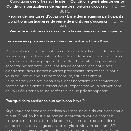
Conditions des offres sur le site
Conditions générales de vente
Conditions particulières de reprise de montures d’occasion
[PDF —
86
Ko
]
Reprise de montures d’occasion - Liste des magasins participants
Conditions particulières de vente de montures d’occasion
[PDF —
94
Ko
]
Vente de montures d’occasion - Liste des magasins participants
Les services optiques disponibles chez votre opticien Krys
Votre opticien Krys ne limite pas son activité à la vente de
lunettes
prescrites par votre ophtalmologiste ou de
solaires
pour l’été. Nos
magasins d’optique proposent en effet de nombreux produits et
services, notamment : des
lentilles de contact
; des
solutions
d’entretien
; des lunettes à verres progressifs ; des conseils pour
vous équiper et choisir votre monture, adulte et enfant.
Faire le choix des opticiens Krys, c’est bénéficier des services de
professionnels dont la formation et l’expérience vous permettront
de vous équiper en toute sérénité avec un prix transparent.
Pourquoi faire confiance aux opticiens Krys ?
Krys vous propose des services sur-mesure afin de vous assister au
mieux. Ainsi, en boutique, nos collaborateurs vous aideront à
trouver la marque, la forme, la couleur, la monture et la matière
adaptées à votre visage et à votre style de vie. Une colonne 3D
prendra vos mesures, pour ajuster la monture et les verres à vos