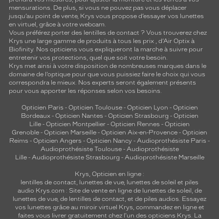
mensurations. De plus, si vous ne pouvez pas vous déplacer
jusqu’au point de vente, Krys vous propose d’essayer vos lunettes
en virtuel, grâce à votre webcam.
Vous préférez porter des lentilles de contact ? Vous trouverez chez
Krys une large gamme de produits à tous les prix , d’Air Optix à
Biofinity. Nos opticiens vous expliqueront la marche à suivre pour
entretenir vos protections, quel que soit votre besoin.
Krys met ainsi à votre disposition de nombreuses marques dans le
domaine de l’optique pour que vous puissiez faire le choix qui vous
correspondra le mieux. Nos experts seront également présents
pour vous apporter les réponses selon vos besoins.
Opticien Paris
-
Opticien Toulouse
-
Opticien Lyon
-
Opticien
Bordeaux
-
Opticien Nantes
-
Opticien Strasbourg
-
Opticien
Lille
-
Opticien Montpellier
-
Opticien Rennes
-
Opticien
Grenoble
-
Opticien Marseille
-
Opticien Aix-en-Provence
-
Opticien
Reims
-
Opticien Angers
-
Opticien Nancy
-
Audioprothésiste Paris
-
Audioprothésiste Toulouse
-
Audioprothésiste
Lille
-
Audioprothésiste Strasbourg
-
Audioprothésiste Marseille
Krys, Opticien en ligne :
lentilles de contact
,
lunettes de vue
,
lunettes de soleil
et
piles
audio
Krys.com : Site de vente en ligne de lunettes de soleil, de
lunettes de vue, de
lentilles de contact
, et de piles audios. Essayez
vos lunettes grâce au miroir virtuel Krys, commandez en ligne et
faites vous livrer gratuitement chez l'un des opticiens Krys. La