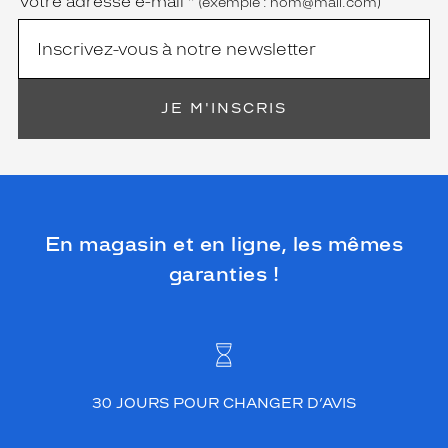
Votre adresse e-mail
*
(exemple : nom@mail.com)
JE M'INSCRIS
En magasin et en ligne, les mêmes
garanties !
30 JOURS POUR CHANGER D’AVIS