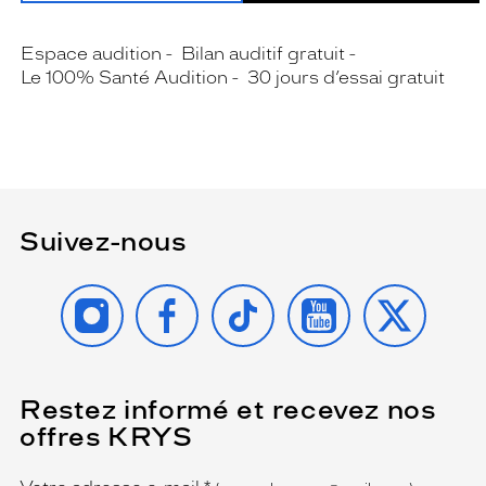
Espace audition
Bilan auditif gratuit
Le 100% Santé Audition
30 jours d’essai gratuit
Suivez-nous
INSTAGRAM
FACEBOOK
TIKTOK
YOUTUBE
X
Restez informé et recevez nos
(Ce
champ
offres KRYS
est
Name
obligatoire)