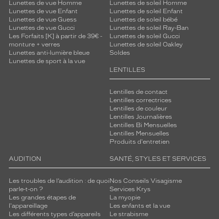
Lunettes de vue Homme
Lunettes de soleil Homme
Lunettes de vue Enfant
Lunettes de soleil Enfant
Lunettes de vue Guess
Lunettes de soleil bébé
Lunettes de vue Gucci
Lunettes de soleil Ray-Ban
Les Forfaits [K] à partir de 39€ -
Lunettes de soleil Gucci
monture + verres
Lunettes de soleil Oakley
Lunettes anti-lumière bleue
Soldes
Lunettes de sport à la vue
LENTILLES
Lentilles de contact
Lentilles correctrices
Lentilles de couleur
Lentilles Journalières
Lentilles Bi Mensuelles
Lentilles Mensuelles
Produits d'entretien
AUDITION
SANTÉ, STYLES ET SERVICES
Les troubles de l’audition : de quoi
Nos Conseils Visagisme
parle-t-on ?
Services Krys
Les grandes étapes de
La myopie
l'appareillage
Les enfants et la vue
Les différents types d’appareils
Le strabisme