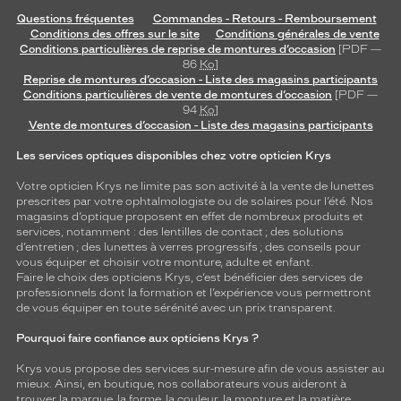
Questions fréquentes
Commandes - Retours - Remboursement
Conditions des offres sur le site
Conditions générales de vente
Conditions particulières de reprise de montures d’occasion
[PDF —
86
Ko
]
Reprise de montures d’occasion - Liste des magasins participants
Conditions particulières de vente de montures d’occasion
[PDF —
94
Ko
]
Vente de montures d’occasion - Liste des magasins participants
Les services optiques disponibles chez votre opticien Krys
Votre opticien Krys ne limite pas son activité à la vente de
lunettes
prescrites par votre ophtalmologiste ou de
solaires
pour l’été. Nos
magasins d’optique proposent en effet de nombreux produits et
services, notamment : des
lentilles de contact
; des
solutions
d’entretien
; des lunettes à verres progressifs ; des conseils pour
vous équiper et choisir votre monture, adulte et enfant.
Faire le choix des opticiens Krys, c’est bénéficier des services de
professionnels dont la formation et l’expérience vous permettront
de vous équiper en toute sérénité avec un prix transparent.
Pourquoi faire confiance aux opticiens Krys ?
Krys vous propose des services sur-mesure afin de vous assister au
mieux. Ainsi, en boutique, nos collaborateurs vous aideront à
trouver la marque, la forme, la couleur, la monture et la matière