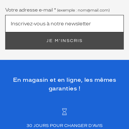
obligatoire)
Votre adresse e-mail
*
(exemple : nom@mail.com)
JE M'INSCRIS
En magasin et en ligne, les mêmes
garanties !
30 JOURS POUR CHANGER D’AVIS