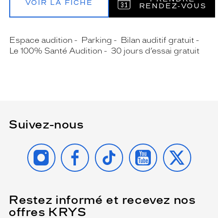
VOIR LA FICHE
RENDEZ‑VOUS
Espace audition
Parking
Bilan auditif gratuit
Le 100% Santé Audition
30 jours d’essai gratuit
Suivez-nous
INSTAGRAM
FACEBOOK
TIKTOK
YOUTUBE
X
Restez informé et recevez nos
(Ce
champ
offres KRYS
est
Name