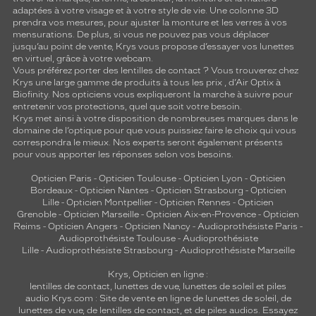
adaptées à votre visage et à votre style de vie. Une colonne 3D
prendra vos mesures, pour ajuster la monture et les verres à vos
mensurations. De plus, si vous ne pouvez pas vous déplacer
jusqu’au point de vente, Krys vous propose d’essayer vos lunettes
en virtuel, grâce à votre webcam.
Vous préférez porter des lentilles de contact ? Vous trouverez chez
Krys une large gamme de produits à tous les prix , d’Air Optix à
Biofinity. Nos opticiens vous expliqueront la marche à suivre pour
entretenir vos protections, quel que soit votre besoin.
Krys met ainsi à votre disposition de nombreuses marques dans le
domaine de l’optique pour que vous puissiez faire le choix qui vous
correspondra le mieux. Nos experts seront également présents
pour vous apporter les réponses selon vos besoins.
Opticien Paris
-
Opticien Toulouse
-
Opticien Lyon
-
Opticien
Bordeaux
-
Opticien Nantes
-
Opticien Strasbourg
-
Opticien
Lille
-
Opticien Montpellier
-
Opticien Rennes
-
Opticien
Grenoble
-
Opticien Marseille
-
Opticien Aix-en-Provence
-
Opticien
Reims
-
Opticien Angers
-
Opticien Nancy
-
Audioprothésiste Paris
-
Audioprothésiste Toulouse
-
Audioprothésiste
Lille
-
Audioprothésiste Strasbourg
-
Audioprothésiste Marseille
Krys, Opticien en ligne :
lentilles de contact
,
lunettes de vue
,
lunettes de soleil
et
piles
audio
Krys.com : Site de vente en ligne de lunettes de soleil, de
lunettes de vue, de
lentilles de contact
, et de piles audios. Essayez