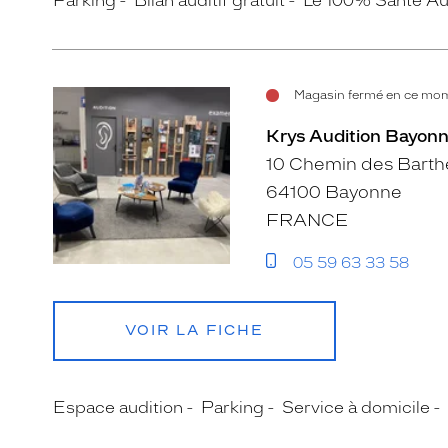
Parking
Bilan auditif gratuit
Le 100% Santé Au
Magasin fermé en ce mom
Krys Audition Bayon
10 Chemin des Barth
64100 Bayonne
FRANCE
05 59 63 33 58
VOIR LA FICHE
Espace audition
Parking
Service à domicile