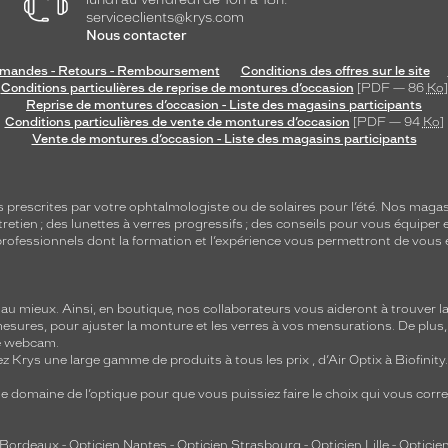
serviceclients@krys.com
Nous contacter
andes - Retours - Remboursement
Conditions des offres sur le site
Conditions particulières de reprise de montures d’occasion
[PDF — 86
Ko
]
Reprise de montures d’occasion - Liste des magasins participants
Conditions particulières de vente de montures d’occasion
[PDF — 94
Ko
]
Vente de montures d’occasion - Liste des magasins participants
s
prescrites par votre ophtalmologiste ou de
solaires
pour l’été. Nos magas
tretien
; des lunettes à verres progressifs ; des conseils pour vous équiper e
e professionnels dont la formation et l’expérience vous permettront de vous 
 mieux. Ainsi, en boutique, nos collaborateurs vous aideront à trouver la 
mesures, pour ajuster la monture et les verres à vos mensurations. De plus
re webcam.
z Krys une large gamme de produits à tous les prix , d’Air Optix à Biofinit
e domaine de l’optique pour que vous puissiez faire le choix qui vous cor
 Bordeaux
-
Opticien Nantes
-
Opticien Strasbourg
-
Opticien Lille
-
Opticien