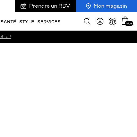
Prendre un RDV
Mon magasin
Mon
Afficher
SANTÉ
STYLE
SERVICES
vide
panie
la
recherche
fite !