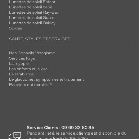
Lunettes de soleil Enfant
Lunettes de soleil bébé
Lunettes de soleil Ray-Ban
Lunettes de soleil Gucci
Lunettes de soleil Oakley
Soldes
SANTÉ, STYLES ET SERVICES
Nos Conseils Visagisme
Services Krys
La myopie
Les enfants et la vue
Le strabisme
Le glaucome : symptômes et traitement
Paupière qui tremble ?
Service Clients : 09 69 32 80 35
Pendant l'été, le service clients est disponible du
lundi au vendredi de 10h à 18h.