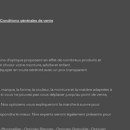
Conditions générales de vente
ins d’optique proposent en effet de nombreux produits et
t choisir votre monture, adulte et enfant.
équiper en toute sérénité avec un prix transparent.
marque, la forme, la couleur, la monture et la matière adaptées à
, si vous ne pouvez pas vous déplacer jusqu’au point de vente,
y. Nos opticiens vous expliqueront la marche à suivre pour
respondra le mieux. Nos experts seront également présents pour
 Montpellier
-
Opticien Rennes
-
Opticien Grenoble
-
Opticien