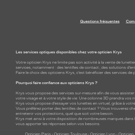
Questions fréquentes
Comm
Les services optiques disponibles chez votre opticien Krys
Votre opticien Krys ne limite pas son activité à la vente de
lunette
services, notamment : des
lentilles de contact
; des
solutions d’en
Faire le choix des opticiens Krys, c’est bénéficier des services d
Pourquoi faire confiance aux opticiens Krys ?
Krys vous propose des services sur-mesure afin de vous assister au
votre visage et à votre style de vie. Une colonne 3D prendra vos 
Krys vous propose d’essayer vos lunettes en virtuel, grâce à vot
Vous préférez porter des lentilles de contact ? Vous trouverez che
entretenir vos protections, quel que soit votre besoin.
Krys met ainsi à votre disposition de nombreuses marques dans l
vous apporter les réponses selon vos besoins.
Opticien Paris
-
Opticien Toulouse
-
Opticien Lyon
-
Opticien