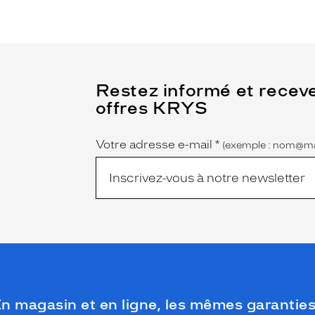
(Ce
Restez informé et recev
champ
offres KRYS
est
Name
obligatoire)
Votre adresse e-mail
*
(exemple : nom@ma
n magasin et en ligne, les mêmes garanties