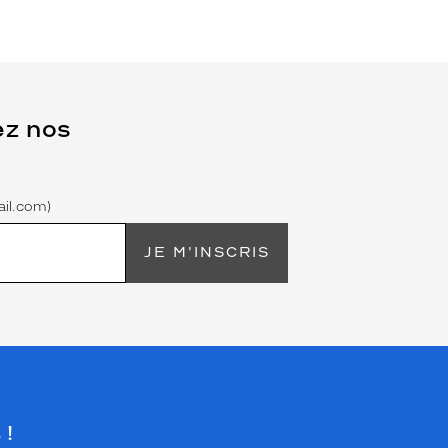
ez nos
il.com)
JE M'INSCRIS
 !