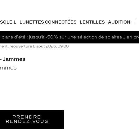
SOLEIL
LUNETTES CONNECTÉES
LENTILLES
AUDITION
plans d'été : jusqu’à -50% sur une sélection de solaires
J'en pro
ent, réouverture 8 août 2026, 09:00
 - Jammes
Jammes
PRENDRE
RENDEZ‑VOUS