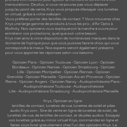
mensurations. De plus, si vous ne pouvez pas vous déplacer
jusqu’au point de vente, Krys vous propose d’essayer vos lunettes
en virtuel, grâce à votre webcam.
Vous préférez porter des lentilles de contact ? Vous trouverez chez
Krys une large gamme de produits à tous les prix , d’Air Optix à
Biofinity. Nos opticiens vous expliqueront la marche à suivre pour
entretenir vos protections, quel que soit votre besoin.
Krys met ainsi à votre disposition de nombreuses marques dans le
domaine de l’optique pour que vous puissiez faire le choix qui vous
correspondra le mieux. Nos experts seront également présents
pour vous apporter les réponses selon vos besoins.
Opticien Paris
-
Opticien Toulouse
-
Opticien Lyon
-
Opticien
Bordeaux
-
Opticien Nantes
-
Opticien Strasbourg
-
Opticien
Lille
-
Opticien Montpellier
-
Opticien Rennes
-
Opticien
Grenoble
-
Opticien Marseille
-
Opticien Aix-en-Provence
-
Opticien
Reims
-
Opticien Angers
-
Opticien Nancy
-
Audioprothésiste Paris
-
Audioprothésiste Toulouse
-
Audioprothésiste
Lille
-
Audioprothésiste Strasbourg
-
Audioprothésiste Marseille
Krys, Opticien en ligne :
lentilles de contact
,
lunettes de vue
,
lunettes de soleil
et
piles
audio
Krys.com : Site de vente en ligne de lunettes de soleil, de
lunettes de vue, de
lentilles de contact
, et de piles audios. Essayez
vos lunettes grâce au miroir virtuel Krys, commandez en ligne et
faites vous livrer gratuitement chez l'un des opticiens Krys. La