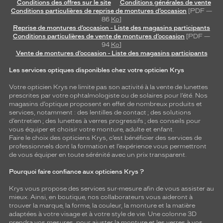
Conditions des offres sur le site
Conditions générales de vente
Conditions particulières de reprise de montures d’occasion
[PDF —
86
Ko
]
Reprise de montures d’occasion - Liste des magasins participants
Conditions particulières de vente de montures d’occasion
[PDF —
94
Ko
]
Vente de montures d’occasion - Liste des magasins participants
Les services optiques disponibles chez votre opticien Krys
Votre opticien Krys ne limite pas son activité à la vente de
lunettes
prescrites par votre ophtalmologiste ou de
solaires
pour l’été. Nos
magasins d’optique proposent en effet de nombreux produits et
services, notamment : des
lentilles de contact
; des
solutions
d’entretien
; des lunettes à verres progressifs ; des conseils pour
vous équiper et choisir votre monture, adulte et enfant.
Faire le choix des opticiens Krys, c’est bénéficier des services de
professionnels dont la formation et l’expérience vous permettront
de vous équiper en toute sérénité avec un prix transparent.
Pourquoi faire confiance aux opticiens Krys ?
Krys vous propose des services sur-mesure afin de vous assister au
mieux. Ainsi, en boutique, nos collaborateurs vous aideront à
trouver la marque, la forme, la couleur, la monture et la matière
adaptées à votre visage et à votre style de vie. Une colonne 3D
prendra vos mesures, pour ajuster la monture et les verres à vos