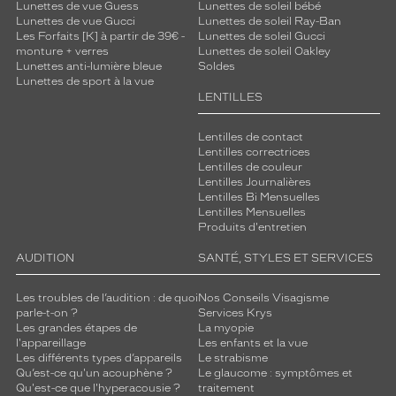
Lunettes de vue Guess
Lunettes de soleil bébé
Lunettes de vue Gucci
Lunettes de soleil Ray-Ban
Les Forfaits [K] à partir de 39€ -
Lunettes de soleil Gucci
monture + verres
Lunettes de soleil Oakley
Lunettes anti-lumière bleue
Soldes
Lunettes de sport à la vue
LENTILLES
Lentilles de contact
Lentilles correctrices
Lentilles de couleur
Lentilles Journalières
Lentilles Bi Mensuelles
Lentilles Mensuelles
Produits d'entretien
AUDITION
SANTÉ, STYLES ET SERVICES
Les troubles de l’audition : de quoi
Nos Conseils Visagisme
parle-t-on ?
Services Krys
Les grandes étapes de
La myopie
l'appareillage
Les enfants et la vue
Les différents types d’appareils
Le strabisme
Qu’est-ce qu'un acouphène ?
Le glaucome : symptômes et
Qu'est-ce que l'hyperacousie ?
traitement