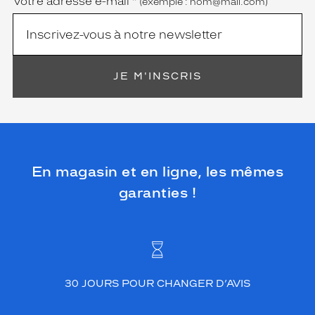
Votre adresse e-mail
*
(exemple : nom@mail.com)
JE M'INSCRIS
En magasin et en ligne, les mêmes
garanties !
30 JOURS POUR CHANGER D’AVIS