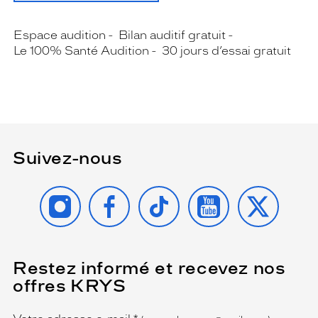
Espace audition
Bilan auditif gratuit
Le 100% Santé Audition
30 jours d’essai gratuit
Suivez-nous
INSTAGRAM
FACEBOOK
TIKTOK
YOUTUBE
X
Restez informé et recevez nos
(Ce
champ
offres KRYS
est
Name
obligatoire)