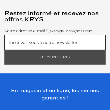
Restez informé et recevez nos
(Ce
champ
offres KRYS
est
Name
obligatoire)
Votre adresse e-mail
*
(exemple : nom@mail.com)
JE M'INSCRIS
En magasin et en ligne, les mêmes
garanties !