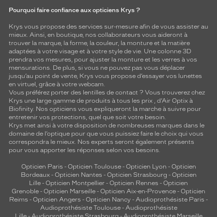
Pourquoi faire confiance aux opticiens Krys ?
Krys vous propose des services sur-mesure afin de vous assister au
mieux. Ainsi, en boutique, nos collaborateurs vous aideront à
trouver la marque, la forme, la couleur, la monture et la matière
adaptées à votre visage et à votre style de vie. Une colonne 3D
prendra vos mesures, pour ajuster la monture et les verres à vos
mensurations. De plus, si vous ne pouvez pas vous déplacer
jusqu’au point de vente, Krys vous propose d’essayer vos lunettes
en virtuel, grâce à votre webcam.
Vous préférez porter des lentilles de contact ? Vous trouverez chez
Krys une large gamme de produits à tous les prix , d’Air Optix à
Biofinity. Nos opticiens vous expliqueront la marche à suivre pour
entretenir vos protections, quel que soit votre besoin.
Krys met ainsi à votre disposition de nombreuses marques dans le
domaine de l’optique pour que vous puissiez faire le choix qui vous
correspondra le mieux. Nos experts seront également présents
pour vous apporter les réponses selon vos besoins.
Opticien Paris
-
Opticien Toulouse
-
Opticien Lyon
-
Opticien
Bordeaux
-
Opticien Nantes
-
Opticien Strasbourg
-
Opticien
Lille
-
Opticien Montpellier
-
Opticien Rennes
-
Opticien
Grenoble
-
Opticien Marseille
-
Opticien Aix-en-Provence
-
Opticien
Reims
-
Opticien Angers
-
Opticien Nancy
-
Audioprothésiste Paris
-
Audioprothésiste Toulouse
-
Audioprothésiste
Lille
-
Audioprothésiste Strasbourg
-
Audioprothésiste Marseille