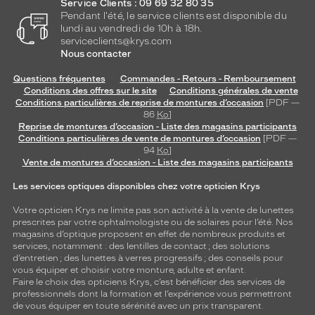
Service Clients : 09 69 32 80 35
Pendant l'été, le service clients est disponible du
lundi au vendredi de 10h à 18h.
serviceclients@krys.com
Nous contacter
Questions fréquentes
Commandes - Retours - Remboursement
Conditions des offres sur le site
Conditions générales de vente
Conditions particulières de reprise de montures d’occasion
[PDF —
86
Ko
]
Reprise de montures d’occasion - Liste des magasins participants
Conditions particulières de vente de montures d’occasion
[PDF —
94
Ko
]
Vente de montures d’occasion - Liste des magasins participants
Les services optiques disponibles chez votre opticien Krys
Votre opticien Krys ne limite pas son activité à la vente de
lunettes
prescrites par votre ophtalmologiste ou de
solaires
pour l’été. Nos
magasins d’optique proposent en effet de nombreux produits et
services, notamment : des
lentilles de contact
; des
solutions
d’entretien
; des lunettes à verres progressifs ; des conseils pour
vous équiper et choisir votre monture, adulte et enfant.
Faire le choix des opticiens Krys, c’est bénéficier des services de
professionnels dont la formation et l’expérience vous permettront
de vous équiper en toute sérénité avec un prix transparent.