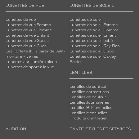
LUNETTES DE VUE
LUNETTES DE SOLEIL
Lunettes de vue
Lunettes de soleil
Lunettes de vue Femme
Lunettes de soleil Femme
Lunettes de vue Homme
Lunettes de soleil Homme
Lunettes de vue Enfant
Lunettes de soleil Enfant
Lunettes de vue Guess
Lunettes de soleil bébé
Lunettes de vue Gucci
Lunettes de soleil Ray-Ban
Les Forfaits [K] à partir de 39€ -
Lunettes de soleil Gucci
monture + verres
Lunettes de soleil Oakley
Lunettes anti-lumière bleue
Soldes
Lunettes de sport à la vue
LENTILLES
Lentilles de contact
Lentilles correctrices
Lentilles de couleur
Lentilles Journalières
Lentilles Bi Mensuelles
Lentilles Mensuelles
Produits d'entretien
AUDITION
SANTÉ, STYLES ET SERVICES