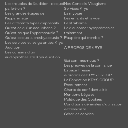
Les troubles de l’audition : de quoi
Nos Conseils Visagisme
parle-t-on ?
Services Krys
Les grandes étapes de
La myopie
l'appareillage
Les enfants et la vue
Les différents types d’appareils
Le strabisme
Qu’est-ce qu'un acouphène ?
Le glaucome : symptômes et
Qu'est-ce que l'hyperacousie ?
traitement
Qu’est-ce que la presbyacousie ?
Paupière qui tremble ?
Les services et les garanties Krys
Audition
A PROPOS DE KRYS
Les conseils d'un
audioprothésiste Krys Audition
Qui sommes-nous ?
Les preuves de la confiance
Espace Presse
A propos de KRYS GROUP
La Fondation KRYS GROUP
Recrutement
Charte de confidentialité
Mentions Légales
Politique des Cookies
Conditions générales d'utilisation
Accessibilité
Gérer les cookies