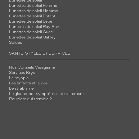
Lunettes de soleil
Lunettes de soleil Femme
Lunettes de soleil Homme
Lunettes de soleil Enfant
Lunettes de soleil bébé
Lunettes de soleil Ray-Ban
Lunettes de soleil Gucci
Lunettes de soleil Oakley
Soldes
SANTÉ, STYLES ET SERVICES
Nos Conseils Visagisme
Services Krys
La myopie
Les enfants et la vue
Le strabisme
Le glaucome : symptômes et traitement
Paupière qui tremble ?