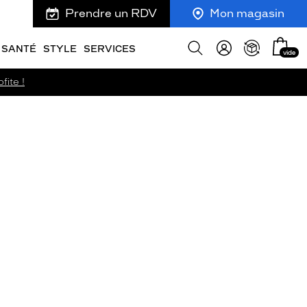
Prendre un RDV
Mon magasin
Mon
Afficher
SANTÉ
STYLE
SERVICES
vide
panie
la
recherche
fite !