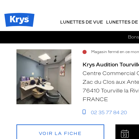
Opticien
m
J
ER AU
Krys
TENU
y
e
-
CIPAL
Opticien
K
r
La
Krys
r
e
LUNETTES DE VUE
LUNETTES DE 
confiance
-
y
-
vous
s
c
va
La
Bons 
si
o
confiance
bien
m
vous
Magasin fermé en ce mom
m
Voir
Voir
Voir
va
a
si
la
la
la
Krys Audition Tourvill
n
bien
fiche
fiche
fiche
d
Centre Commercial C
e
Zac du Clos aux Ant
76410 Tourville la Riv
FRANCE
02 35 77 84 20
VOIR LA FICHE