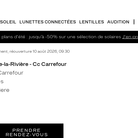
SOLEIL
LUNETTES CONNECTÉES
LENTILLES
AUDITION
plans d'été : jusqu’à -50% sur une sélection de solaires
J'en pro
ent, réouverture 10 août 2026, 09:30
e-la-Rivière - Cc Carrefour
arrefour
es
iere
PRENDRE
RENDEZ‑VOUS