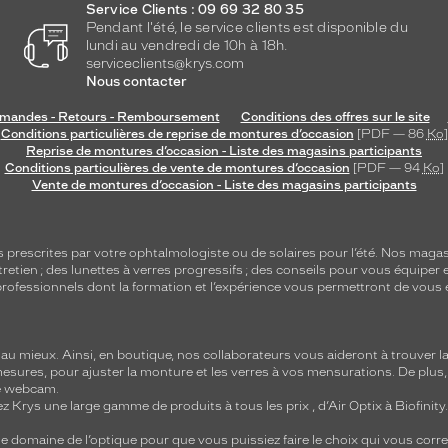
Service Clients : 09 69 32 80 35
Pendant l'été, le service clients est disponible du
lundi au vendredi de 10h à 18h.
serviceclients@krys.com
Nous contacter
andes - Retours - Remboursement
Conditions des offres sur le site
Conditions particulières de reprise de montures d’occasion
[PDF — 86
Ko
]
Reprise de montures d’occasion - Liste des magasins participants
Conditions particulières de vente de montures d’occasion
[PDF — 94
Ko
]
Vente de montures d’occasion - Liste des magasins participants
s
prescrites par votre ophtalmologiste ou de
solaires
pour l’été. Nos magas
tretien
; des lunettes à verres progressifs ; des conseils pour vous équiper e
e professionnels dont la formation et l’expérience vous permettront de vous 
 mieux. Ainsi, en boutique, nos collaborateurs vous aideront à trouver la 
mesures, pour ajuster la monture et les verres à vos mensurations. De plus
re webcam.
z Krys une large gamme de produits à tous les prix , d’Air Optix à Biofinit
e domaine de l’optique pour que vous puissiez faire le choix qui vous cor