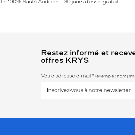
Le 100% Santé Audition
30 jours d’essai gratuit
(Ce
Restez informé et recev
champ
offres KRYS
est
Name
obligatoire)
Votre adresse e-mail
*
(exemple : nom@ma