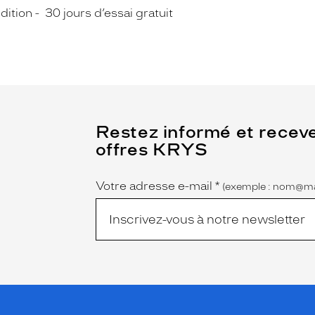
dition
30 jours d’essai gratuit
(Ce
Restez informé et recev
champ
offres KRYS
est
Name
obligatoire)
Votre adresse e-mail
*
(exemple : nom@ma