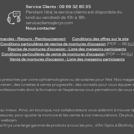
Service Clients : 09 69 32 80 35
Pendant l'été, le service clients est disponible du
lundi au vendredi de 10h à 18h.
serviceclients@krys.com
Nous contacter
andes - Retours - Remboursement
Conditions des offres sur le site
Conditions particulières de reprise de montures d’occasion
[PDF — 86
Ko
]
Reprise de montures d’occasion - Liste des magasins participants
Conditions particulières de vente de montures d’occasion
[PDF — 94
Ko
]
Vente de montures d’occasion - Liste des magasins participants
s
prescrites par votre ophtalmologiste ou de
solaires
pour l’été. Nos magas
tretien
; des lunettes à verres progressifs ; des conseils pour vous équiper e
e professionnels dont la formation et l’expérience vous permettront de vous 
 mieux. Ainsi, en boutique, nos collaborateurs vous aideront à trouver la 
mesures, pour ajuster la monture et les verres à vos mensurations. De plus
re webcam.
z Krys une large gamme de produits à tous les prix , d’Air Optix à Biofinit