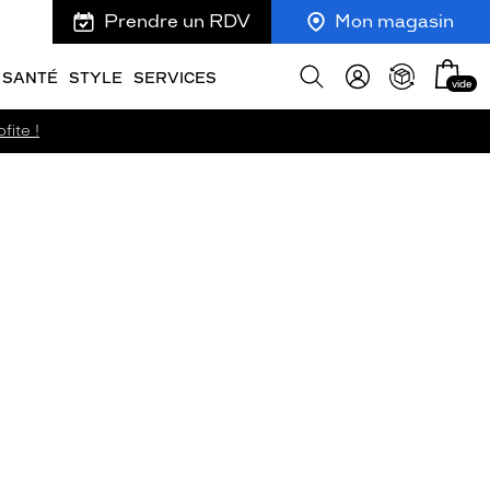
Prendre un RDV
Mon magasin
Mon
Afficher
SANTÉ
STYLE
SERVICES
vide
panie
la
recherche
fite !