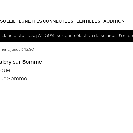
SOLEIL
LUNETTES CONNECTÉES
LENTILLES
AUDITION
plans d'été : jusqu’à -50% sur une sélection de solaires
J'en pro
ent, jusqu’à 12:30
Valery sur Somme
sque
 Sur Somme