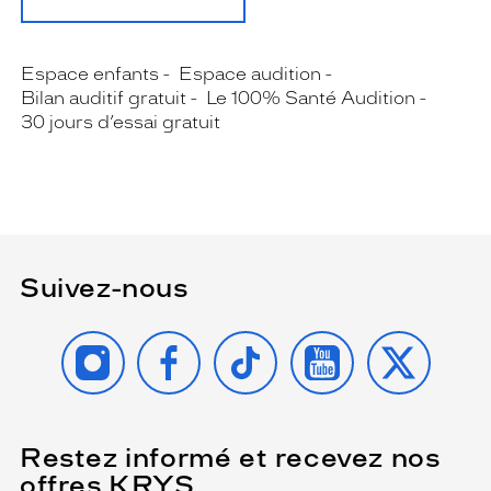
Espace enfants
Espace audition
Bilan auditif gratuit
Le 100% Santé Audition
30 jours d’essai gratuit
Suivez-nous
INSTAGRAM
FACEBOOK
TIKTOK
YOUTUBE
X
Restez informé et recevez nos
(Ce
champ
offres KRYS
est
Name