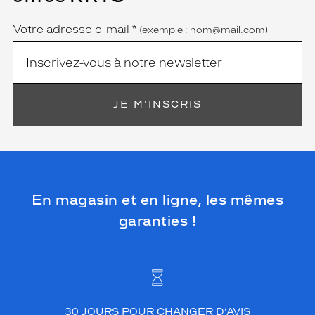
obligatoire)
Votre adresse e-mail
*
(exemple : nom@mail.com)
JE M'INSCRIS
En magasin et en ligne, les mêmes
garanties !
30 JOURS POUR CHANGER D’AVIS