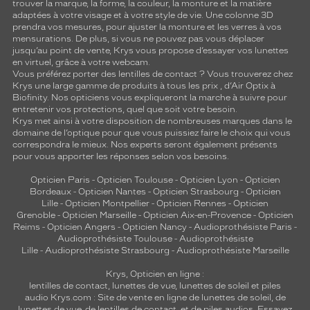
trouver la marque, la forme, la couleur, la monture et la matière
adaptées à votre visage et à votre style de vie. Une colonne 3D
prendra vos mesures, pour ajuster la monture et les verres à vos
mensurations. De plus, si vous ne pouvez pas vous déplacer
jusqu’au point de vente, Krys vous propose d’essayer vos lunettes
en virtuel, grâce à votre webcam.
Vous préférez porter des lentilles de contact ? Vous trouverez chez
Krys une large gamme de produits à tous les prix , d’Air Optix à
Biofinity. Nos opticiens vous expliqueront la marche à suivre pour
entretenir vos protections, quel que soit votre besoin.
Krys met ainsi à votre disposition de nombreuses marques dans le
domaine de l’optique pour que vous puissiez faire le choix qui vous
correspondra le mieux. Nos experts seront également présents
pour vous apporter les réponses selon vos besoins.
Opticien Paris
-
Opticien Toulouse
-
Opticien Lyon
-
Opticien
Bordeaux
-
Opticien Nantes
-
Opticien Strasbourg
-
Opticien
Lille
-
Opticien Montpellier
-
Opticien Rennes
-
Opticien
Grenoble
-
Opticien Marseille
-
Opticien Aix-en-Provence
-
Opticien
Reims
-
Opticien Angers
-
Opticien Nancy
-
Audioprothésiste Paris
-
Audioprothésiste Toulouse
-
Audioprothésiste
Lille
-
Audioprothésiste Strasbourg
-
Audioprothésiste Marseille
Krys, Opticien en ligne :
lentilles de contact
,
lunettes de vue
,
lunettes de soleil
et
piles
audio
Krys.com : Site de vente en ligne de lunettes de soleil, de
lunettes de vue, de
lentilles de contact
, et de piles audios. Essayez