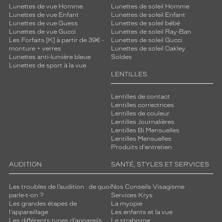
Lunettes de vue Homme
Lunettes de soleil Homme
Lunettes de vue Enfant
Lunettes de soleil Enfant
Lunettes de vue Guess
Lunettes de soleil bébé
Lunettes de vue Gucci
Lunettes de soleil Ray-Ban
Les Forfaits [K] à partir de 39€ -
Lunettes de soleil Gucci
monture + verres
Lunettes de soleil Oakley
Lunettes anti-lumière bleue
Soldes
Lunettes de sport à la vue
LENTILLES
Lentilles de contact
Lentilles correctrices
Lentilles de couleur
Lentilles Journalières
Lentilles Bi Mensuelles
Lentilles Mensuelles
Produits d'entretien
AUDITION
SANTÉ, STYLES ET SERVICES
Les troubles de l’audition : de quoi
Nos Conseils Visagisme
parle-t-on ?
Services Krys
Les grandes étapes de
La myopie
l'appareillage
Les enfants et la vue
Les différents types d’appareils
Le strabisme