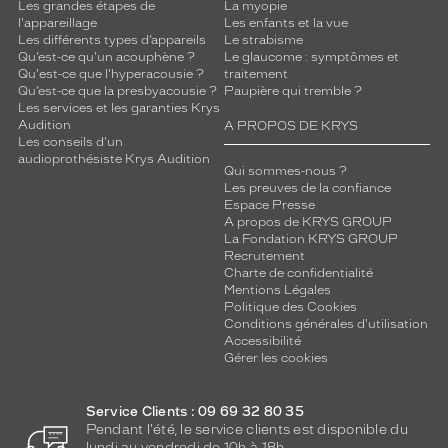
Les grandes étapes de
La myopie
l'appareillage
Les enfants et la vue
Les différents types d’appareils
Le strabisme
Qu’est-ce qu'un acouphène ?
Le glaucome : symptômes et
Qu'est-ce que l'hyperacousie ?
traitement
Qu’est-ce que la presbyacousie ?
Paupière qui tremble ?
Les services et les garanties Krys
Audition
A PROPOS DE KRYS
Les conseils d'un
audioprothésiste Krys Audition
Qui sommes-nous ?
Les preuves de la confiance
Espace Presse
A propos de KRYS GROUP
La Fondation KRYS GROUP
Recrutement
Charte de confidentialité
Mentions Légales
Politique des Cookies
Conditions générales d'utilisation
Accessibilité
Gérer les cookies
Service Clients : 09 69 32 80 35
Pendant l'été, le service clients est disponible du
lundi au vendredi de 10h à 18h.