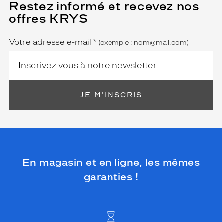
Restez informé et recevez nos
(Ce
champ
offres KRYS
est
Name
obligatoire)
Votre adresse e-mail
*
(exemple : nom@mail.com)
JE M'INSCRIS
En magasin et en ligne, les mêmes
garanties !