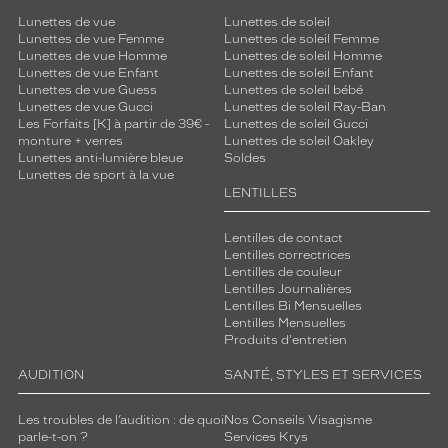
Lunettes de vue
Lunettes de soleil
Lunettes de vue Femme
Lunettes de soleil Femme
Lunettes de vue Homme
Lunettes de soleil Homme
Lunettes de vue Enfant
Lunettes de soleil Enfant
Lunettes de vue Guess
Lunettes de soleil bébé
Lunettes de vue Gucci
Lunettes de soleil Ray-Ban
Les Forfaits [K] à partir de 39€ -
Lunettes de soleil Gucci
monture + verres
Lunettes de soleil Oakley
Lunettes anti-lumière bleue
Soldes
Lunettes de sport à la vue
LENTILLES
Lentilles de contact
Lentilles correctrices
Lentilles de couleur
Lentilles Journalières
Lentilles Bi Mensuelles
Lentilles Mensuelles
Produits d'entretien
AUDITION
SANTÉ, STYLES ET SERVICES
Les troubles de l’audition : de quoi
Nos Conseils Visagisme
parle-t-on ?
Services Krys