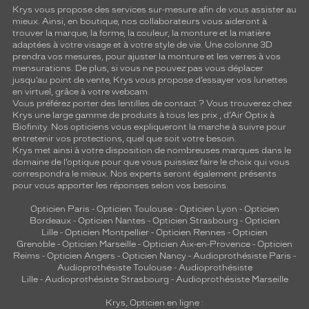
Krys vous propose des services sur-mesure afin de vous assister au
mieux. Ainsi, en boutique, nos collaborateurs vous aideront à
trouver la marque, la forme, la couleur, la monture et la matière
adaptées à votre visage et à votre style de vie. Une colonne 3D
prendra vos mesures, pour ajuster la monture et les verres à vos
mensurations. De plus, si vous ne pouvez pas vous déplacer
jusqu’au point de vente, Krys vous propose d’essayer vos lunettes
en virtuel, grâce à votre webcam.
Vous préférez porter des lentilles de contact ? Vous trouverez chez
Krys une large gamme de produits à tous les prix , d’Air Optix à
Biofinity. Nos opticiens vous expliqueront la marche à suivre pour
entretenir vos protections, quel que soit votre besoin.
Krys met ainsi à votre disposition de nombreuses marques dans le
domaine de l’optique pour que vous puissiez faire le choix qui vous
correspondra le mieux. Nos experts seront également présents
pour vous apporter les réponses selon vos besoins.
Opticien Paris
-
Opticien Toulouse
-
Opticien Lyon
-
Opticien
Bordeaux
-
Opticien Nantes
-
Opticien Strasbourg
-
Opticien
Lille
-
Opticien Montpellier
-
Opticien Rennes
-
Opticien
Grenoble
-
Opticien Marseille
-
Opticien Aix-en-Provence
-
Opticien
Reims
-
Opticien Angers
-
Opticien Nancy
-
Audioprothésiste Paris
-
Audioprothésiste Toulouse
-
Audioprothésiste
Lille
-
Audioprothésiste Strasbourg
-
Audioprothésiste Marseille
Krys, Opticien en ligne :