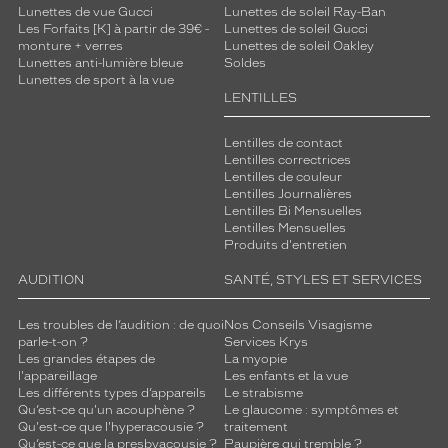
Lunettes de vue Gucci
Lunettes de soleil Ray-Ban
Les Forfaits [K] à partir de 39€ -
Lunettes de soleil Gucci
monture + verres
Lunettes de soleil Oakley
Lunettes anti-lumière bleue
Soldes
Lunettes de sport à la vue
LENTILLES
Lentilles de contact
Lentilles correctrices
Lentilles de couleur
Lentilles Journalières
Lentilles Bi Mensuelles
Lentilles Mensuelles
Produits d'entretien
AUDITION
SANTÉ, STYLES ET SERVICES
Les troubles de l’audition : de quoi
Nos Conseils Visagisme
parle-t-on ?
Services Krys
Les grandes étapes de
La myopie
l'appareillage
Les enfants et la vue
Les différents types d’appareils
Le strabisme
Qu’est-ce qu'un acouphène ?
Le glaucome : symptômes et
Qu'est-ce que l'hyperacousie ?
traitement
Qu’est-ce que la presbyacousie ?
Paupière qui tremble ?