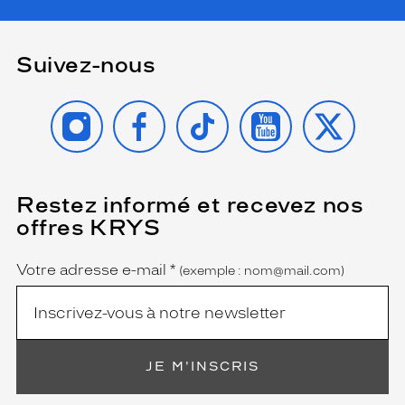
Suivez-nous
INSTAGRAM
FACEBOOK
TIKTOK
YOUTUBE
X
Restez informé et recevez nos
(Ce
champ
offres KRYS
est
Name
obligatoire)
Votre adresse e-mail
*
(exemple : nom@mail.com)
JE M'INSCRIS