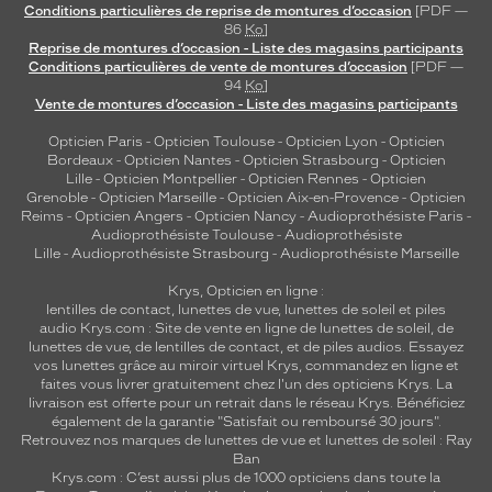
Conditions particulières de reprise de montures d’occasion
[PDF —
86
Ko
]
Reprise de montures d’occasion - Liste des magasins participants
Conditions particulières de vente de montures d’occasion
[PDF —
94
Ko
]
Vente de montures d’occasion - Liste des magasins participants
Opticien Paris
-
Opticien Toulouse
-
Opticien Lyon
-
Opticien
Bordeaux
-
Opticien Nantes
-
Opticien Strasbourg
-
Opticien
Lille
-
Opticien Montpellier
-
Opticien Rennes
-
Opticien
Grenoble
-
Opticien Marseille
-
Opticien Aix-en-Provence
-
Opticien
Reims
-
Opticien Angers
-
Opticien Nancy
-
Audioprothésiste Paris
-
Audioprothésiste Toulouse
-
Audioprothésiste
Lille
-
Audioprothésiste Strasbourg
-
Audioprothésiste Marseille
Krys, Opticien en ligne :
lentilles de contact
,
lunettes de vue
,
lunettes de soleil
et
piles
audio
Krys.com : Site de vente en ligne de lunettes de soleil, de
lunettes de vue, de
lentilles de contact
, et de piles audios. Essayez
vos lunettes grâce au miroir virtuel Krys, commandez en ligne et
faites vous livrer gratuitement chez l'un des opticiens Krys. La
livraison est offerte pour un retrait dans le réseau Krys. Bénéficiez
également de la garantie "Satisfait ou remboursé 30 jours".
Retrouvez nos marques de lunettes de vue et
lunettes de soleil : Ray
Ban
Krys.com : C’est aussi plus de 1000 opticiens dans toute la