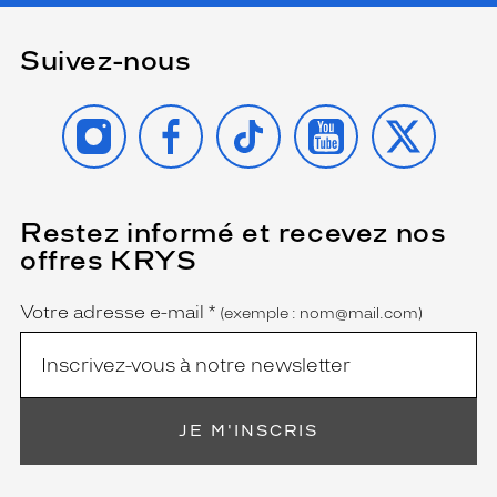
Suivez-nous
INSTAGRAM
FACEBOOK
TIKTOK
YOUTUBE
X
Restez informé et recevez nos
(Ce
champ
offres KRYS
est
Name
obligatoire)
Votre adresse e-mail
*
(exemple : nom@mail.com)
JE M'INSCRIS