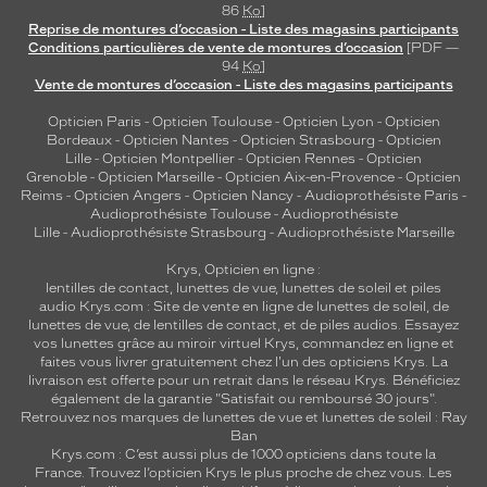
86
Ko
]
Reprise de montures d’occasion - Liste des magasins participants
Conditions particulières de vente de montures d’occasion
[PDF —
94
Ko
]
Vente de montures d’occasion - Liste des magasins participants
Opticien Paris
-
Opticien Toulouse
-
Opticien Lyon
-
Opticien
Bordeaux
-
Opticien Nantes
-
Opticien Strasbourg
-
Opticien
Lille
-
Opticien Montpellier
-
Opticien Rennes
-
Opticien
Grenoble
-
Opticien Marseille
-
Opticien Aix-en-Provence
-
Opticien
Reims
-
Opticien Angers
-
Opticien Nancy
-
Audioprothésiste Paris
-
Audioprothésiste Toulouse
-
Audioprothésiste
Lille
-
Audioprothésiste Strasbourg
-
Audioprothésiste Marseille
Krys, Opticien en ligne :
lentilles de contact
,
lunettes de vue
,
lunettes de soleil
et
piles
audio
Krys.com : Site de vente en ligne de lunettes de soleil, de
lunettes de vue, de
lentilles de contact
, et de piles audios. Essayez
vos lunettes grâce au miroir virtuel Krys, commandez en ligne et
faites vous livrer gratuitement chez l'un des opticiens Krys. La
livraison est offerte pour un retrait dans le réseau Krys. Bénéficiez
également de la garantie "Satisfait ou remboursé 30 jours".
Retrouvez nos marques de lunettes de vue et
lunettes de soleil : Ray
Ban
Krys.com : C’est aussi plus de 1000 opticiens dans toute la
France.
Trouvez l’opticien Krys le plus proche de chez vous
. Les