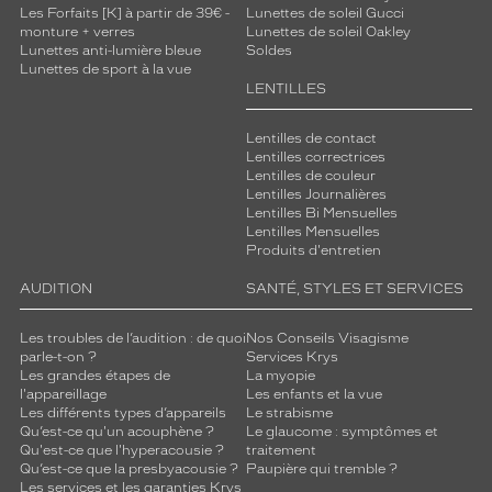
Les Forfaits [K] à partir de 39€ -
Lunettes de soleil Gucci
monture + verres
Lunettes de soleil Oakley
Lunettes anti-lumière bleue
Soldes
Lunettes de sport à la vue
LENTILLES
Lentilles de contact
Lentilles correctrices
Lentilles de couleur
Lentilles Journalières
Lentilles Bi Mensuelles
Lentilles Mensuelles
Produits d'entretien
AUDITION
SANTÉ, STYLES ET SERVICES
Les troubles de l’audition : de quoi
Nos Conseils Visagisme
parle-t-on ?
Services Krys
Les grandes étapes de
La myopie
l'appareillage
Les enfants et la vue
Les différents types d’appareils
Le strabisme
Qu’est-ce qu'un acouphène ?
Le glaucome : symptômes et
Qu'est-ce que l'hyperacousie ?
traitement
Qu’est-ce que la presbyacousie ?
Paupière qui tremble ?
Les services et les garanties Krys