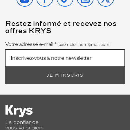
Restez informé et recevez nos
(Ce
champ
offres KRYS
est
Name
obligatoire)
Votre adresse e-mail
*
(exemple : nom@mail.com)
JE M'INSCRIS
La confiance
vous va si bien