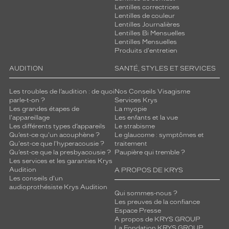
Lentilles correctrices
Lentilles de couleur
Lentilles Journalières
Lentilles Bi Mensuelles
Lentilles Mensuelles
Produits d'entretien
AUDITION
SANTÉ, STYLES ET SERVICES
Les troubles de l’audition : de quoi
Nos Conseils Visagisme
parle-t-on ?
Services Krys
Les grandes étapes de
La myopie
l'appareillage
Les enfants et la vue
Les différents types d’appareils
Le strabisme
Qu’est-ce qu'un acouphène ?
Le glaucome : symptômes et
Qu'est-ce que l'hyperacousie ?
traitement
Qu’est-ce que la presbyacousie ?
Paupière qui tremble ?
Les services et les garanties Krys
Audition
A PROPOS DE KRYS
Les conseils d'un
audioprothésiste Krys Audition
Qui sommes-nous ?
Les preuves de la confiance
Espace Presse
A propos de KRYS GROUP
La Fondation KRYS GROUP