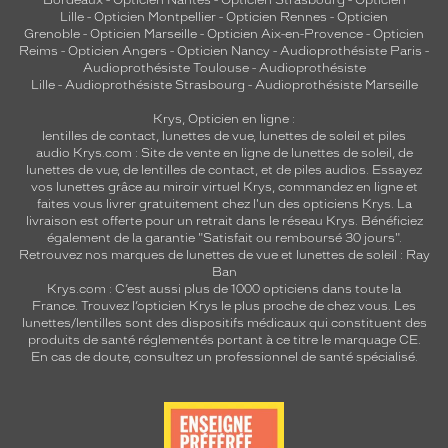
Bordeaux
-
Opticien Nantes
-
Opticien Strasbourg
-
Opticien
Lille
-
Opticien Montpellier
-
Opticien Rennes
-
Opticien
Grenoble
-
Opticien Marseille
-
Opticien Aix-en-Provence
-
Opticien
Reims
-
Opticien Angers
-
Opticien Nancy
-
Audioprothésiste Paris
-
Audioprothésiste Toulouse
-
Audioprothésiste
Lille
-
Audioprothésiste Strasbourg
-
Audioprothésiste Marseille
Krys, Opticien en ligne :
lentilles de contact
,
lunettes de vue
,
lunettes de soleil
et
piles
audio
Krys.com : Site de vente en ligne de lunettes de soleil, de
lunettes de vue, de
lentilles de contact
, et de piles audios. Essayez
vos lunettes grâce au miroir virtuel Krys, commandez en ligne et
faites vous livrer gratuitement chez l'un des opticiens Krys. La
livraison est offerte pour un retrait dans le réseau Krys. Bénéficiez
également de la garantie "Satisfait ou remboursé 30 jours".
Retrouvez nos marques de lunettes de vue et
lunettes de soleil : Ray
Ban
Krys.com : C’est aussi plus de 1000 opticiens dans toute la
France.
Trouvez l’opticien Krys le plus proche de chez vous
. Les
lunettes/lentilles sont des dispositifs médicaux qui constituent des
produits de santé réglementés portant à ce titre le marquage CE.
En cas de doute, consultez un professionnel de santé spécialisé.