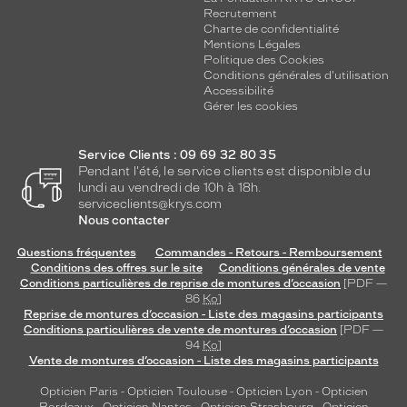
Recrutement
Charte de confidentialité
Mentions Légales
Politique des Cookies
Conditions générales d'utilisation
Accessibilité
Gérer les cookies
Service Clients : 09 69 32 80 35
Pendant l'été, le service clients est disponible du
lundi au vendredi de 10h à 18h.
serviceclients@krys.com
Nous contacter
Questions fréquentes
Commandes - Retours - Remboursement
Conditions des offres sur le site
Conditions générales de vente
Conditions particulières de reprise de montures d’occasion
[PDF —
86
Ko
]
Reprise de montures d’occasion - Liste des magasins participants
Conditions particulières de vente de montures d’occasion
[PDF —
94
Ko
]
Vente de montures d’occasion - Liste des magasins participants
Opticien Paris
-
Opticien Toulouse
-
Opticien Lyon
-
Opticien