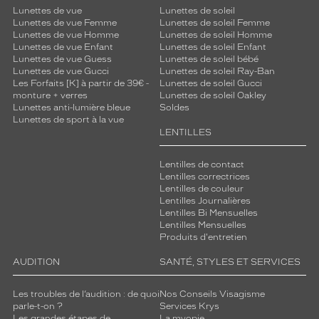
Lunettes de vue
Lunettes de soleil
Lunettes de vue Femme
Lunettes de soleil Femme
Lunettes de vue Homme
Lunettes de soleil Homme
Lunettes de vue Enfant
Lunettes de soleil Enfant
Lunettes de vue Guess
Lunettes de soleil bébé
Lunettes de vue Gucci
Lunettes de soleil Ray-Ban
Les Forfaits [K] à partir de 39€ -
Lunettes de soleil Gucci
monture + verres
Lunettes de soleil Oakley
Lunettes anti-lumière bleue
Soldes
Lunettes de sport à la vue
LENTILLES
Lentilles de contact
Lentilles correctrices
Lentilles de couleur
Lentilles Journalières
Lentilles Bi Mensuelles
Lentilles Mensuelles
Produits d'entretien
AUDITION
SANTÉ, STYLES ET SERVICES
Les troubles de l’audition : de quoi
Nos Conseils Visagisme
parle-t-on ?
Services Krys
Les grandes étapes de
La myopie