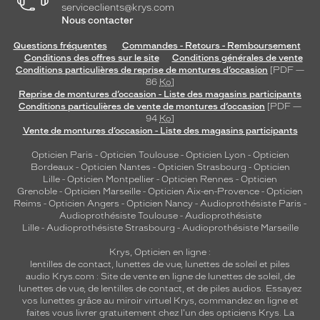
serviceclients@krys.com
Nous contacter
Questions fréquentes
Commandes - Retours - Remboursement
Conditions des offres sur le site
Conditions générales de vente
Conditions particulières de reprise de montures d’occasion
[PDF —
86
Ko
]
Reprise de montures d’occasion - Liste des magasins participants
Conditions particulières de vente de montures d’occasion
[PDF —
94
Ko
]
Vente de montures d’occasion - Liste des magasins participants
Opticien Paris
-
Opticien Toulouse
-
Opticien Lyon
-
Opticien
Bordeaux
-
Opticien Nantes
-
Opticien Strasbourg
-
Opticien
Lille
-
Opticien Montpellier
-
Opticien Rennes
-
Opticien
Grenoble
-
Opticien Marseille
-
Opticien Aix-en-Provence
-
Opticien
Reims
-
Opticien Angers
-
Opticien Nancy
-
Audioprothésiste Paris
-
Audioprothésiste Toulouse
-
Audioprothésiste
Lille
-
Audioprothésiste Strasbourg
-
Audioprothésiste Marseille
Krys, Opticien en ligne :
lentilles de contact
,
lunettes de vue
,
lunettes de soleil
et
piles
audio
Krys.com : Site de vente en ligne de lunettes de soleil, de
lunettes de vue, de
lentilles de contact
, et de piles audios. Essayez
vos lunettes grâce au miroir virtuel Krys, commandez en ligne et
faites vous livrer gratuitement chez l'un des opticiens Krys. La