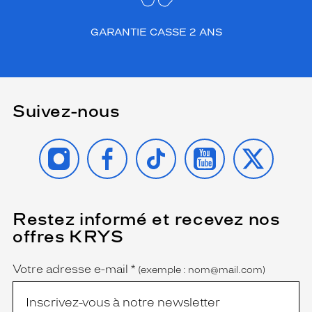
GARANTIE CASSE 2 ANS
Suivez-nous
INSTAGRAM
FACEBOOK
TIKTOK
YOUTUBE
X
Restez informé et recevez nos
(Ce
champ
offres KRYS
est
Name
obligatoire)
Votre adresse e-mail
*
(exemple : nom@mail.com)