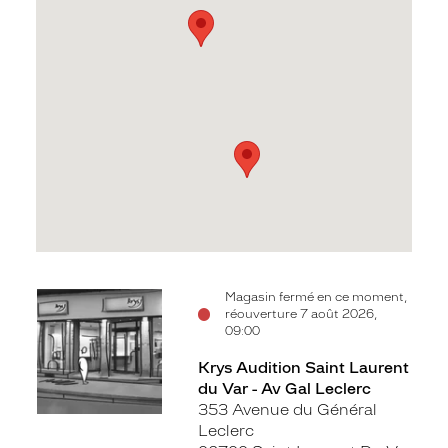
Voir
Voir
Magasin fermé en ce moment,
réouverture 7 août 2026,
la
la
09:00
fiche
fiche
Krys Audition Saint Laurent
du Var - Av Gal Leclerc
353 Avenue du Général
Leclerc