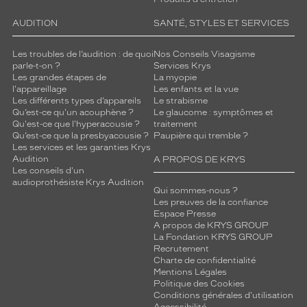
AUDITION
SANTÉ, STYLES ET SERVICES
Les troubles de l’audition : de quoi
Nos Conseils Visagisme
parle-t-on ?
Services Krys
Les grandes étapes de
La myopie
l'appareillage
Les enfants et la vue
Les différents types d’appareils
Le strabisme
Qu’est-ce qu'un acouphène ?
Le glaucome : symptômes et
Qu'est-ce que l'hyperacousie ?
traitement
Qu’est-ce que la presbyacousie ?
Paupière qui tremble ?
Les services et les garanties Krys
Audition
A PROPOS DE KRYS
Les conseils d'un
audioprothésiste Krys Audition
Qui sommes-nous ?
Les preuves de la confiance
Espace Presse
A propos de KRYS GROUP
La Fondation KRYS GROUP
Recrutement
Charte de confidentialité
Mentions Légales
Politique des Cookies
Conditions générales d'utilisation