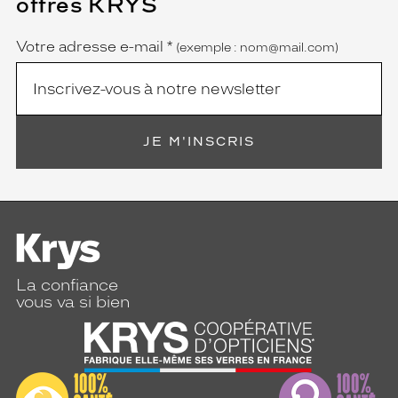
offres KRYS
est
Name
obligatoire)
Votre adresse e-mail
*
(exemple : nom@mail.com)
JE M'INSCRIS
La confiance
vous va si bien