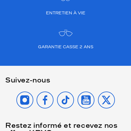
ENTRETIEN À VIE
GARANTIE CASSE 2 ANS
Suivez-nous
INSTAGRAM
FACEBOOK
TIKTOK
YOUTUBE
X
Restez informé et recevez nos
(Ce
champ