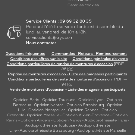
Accessibilité
Gérer les cookies
Service Clients : 09 69 32 80 35
Pendant l'été, le service clients est disponible du
lundi au vendredi de 10h à 18h.
serviceclients@krys.com
Nous contacter
Questions fréquentes
Commandes - Retours - Remboursement
Conditions des offres sur le site
Conditions générales de vente
Conditions particulières de reprise de montures d’occasion
[PDF —
86
Ko
]
Reprise de montures d’occasion - Liste des magasins participants
Conditions particulières de vente de montures d’occasion
[PDF —
94
Ko
]
Vente de montures d’occasion - Liste des magasins participants
Opticien Paris
-
Opticien Toulouse
-
Opticien Lyon
-
Opticien
Bordeaux
-
Opticien Nantes
-
Opticien Strasbourg
-
Opticien
Lille
-
Opticien Montpellier
-
Opticien Rennes
-
Opticien
Grenoble
-
Opticien Marseille
-
Opticien Aix-en-Provence
-
Opticien
Reims
-
Opticien Angers
-
Opticien Nancy
-
Audioprothésiste Paris
-
Audioprothésiste Toulouse
-
Audioprothésiste
Lille
-
Audioprothésiste Strasbourg
-
Audioprothésiste Marseille