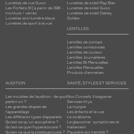
Lunettes de vue Gucci
Lunettes de soleil Ray-Ban
Les Forfaits [K] à partir de 39€ -
Lunettes de soleil Gucci
monture + verres
Lunettes de soleil Oakley
Lunettes anti-lumière bleue
Soldes
Lunettes de sport à la vue
LENTILLES
Lentilles de contact
Lentilles correctrices
Lentilles de couleur
Lentilles Journalières
Lentilles Bi Mensuelles
Lentilles Mensuelles
Produits d'entretien
AUDITION
SANTÉ, STYLES ET SERVICES
Les troubles de l’audition : de quoi
Nos Conseils Visagisme
parle-t-on ?
Services Krys
Les grandes étapes de
La myopie
l'appareillage
Les enfants et la vue
Les différents types d’appareils
Le strabisme
Qu’est-ce qu'un acouphène ?
Le glaucome : symptômes et
Qu'est-ce que l'hyperacousie ?
traitement
Qu’est-ce que la presbyacousie ?
Paupière qui tremble ?