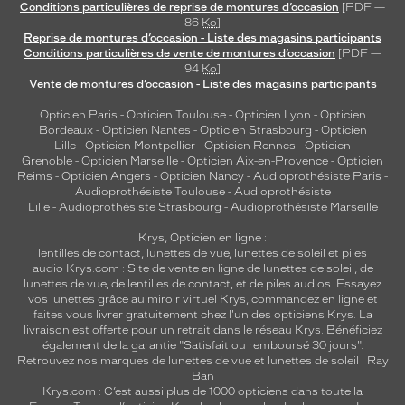
Conditions particulières de reprise de montures d’occasion
[PDF —
86
Ko
]
Reprise de montures d’occasion - Liste des magasins participants
Conditions particulières de vente de montures d’occasion
[PDF —
94
Ko
]
Vente de montures d’occasion - Liste des magasins participants
Opticien Paris
-
Opticien Toulouse
-
Opticien Lyon
-
Opticien
Bordeaux
-
Opticien Nantes
-
Opticien Strasbourg
-
Opticien
Lille
-
Opticien Montpellier
-
Opticien Rennes
-
Opticien
Grenoble
-
Opticien Marseille
-
Opticien Aix-en-Provence
-
Opticien
Reims
-
Opticien Angers
-
Opticien Nancy
-
Audioprothésiste Paris
-
Audioprothésiste Toulouse
-
Audioprothésiste
Lille
-
Audioprothésiste Strasbourg
-
Audioprothésiste Marseille
Krys, Opticien en ligne :
lentilles de contact
,
lunettes de vue
,
lunettes de soleil
et
piles
audio
Krys.com : Site de vente en ligne de lunettes de soleil, de
lunettes de vue, de
lentilles de contact
, et de piles audios. Essayez
vos lunettes grâce au miroir virtuel Krys, commandez en ligne et
faites vous livrer gratuitement chez l'un des opticiens Krys. La
livraison est offerte pour un retrait dans le réseau Krys. Bénéficiez
également de la garantie "Satisfait ou remboursé 30 jours".
Retrouvez nos marques de lunettes de vue et
lunettes de soleil : Ray
Ban
Krys.com : C’est aussi plus de 1000 opticiens dans toute la