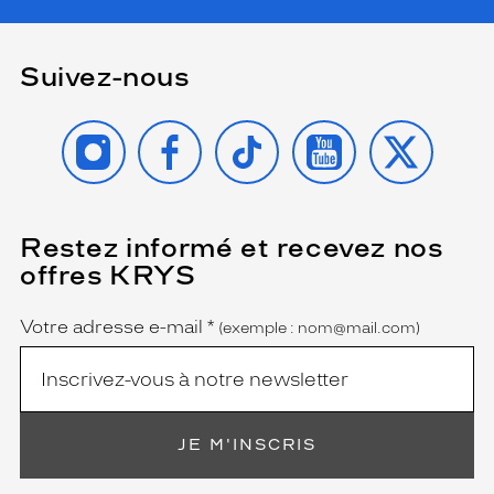
Suivez-nous
INSTAGRAM
FACEBOOK
TIKTOK
YOUTUBE
X
Restez informé et recevez nos
(Ce
champ
offres KRYS
est
Name
obligatoire)
Votre adresse e-mail
*
(exemple : nom@mail.com)
JE M'INSCRIS