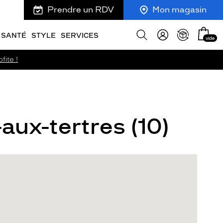
Prendre un RDV
Mon magasin
Mon
Afficher
SANTÉ
STYLE
SERVICES
vide
panie
la
recherche
fite !
aux-tertres (10)