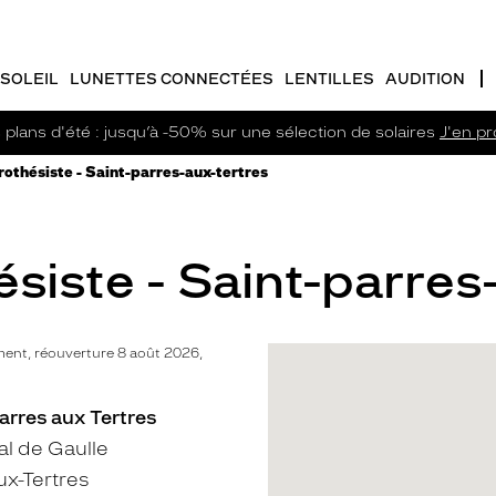
SOLEIL
LUNETTES CONNECTÉES
LENTILLES
AUDITION
plans d'été : jusqu’à -50% sur une sélection de solaires
J'en pro
othésiste - Saint-parres-aux-tertres
iste - Saint-parres-
ent, réouverture 8 août 2026,
arres aux Tertres
l de Gaulle
ux-Tertres