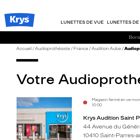
m
J
ER AU
TENU
y
e
CIPAL
Opticien
K
r
Krys
r
e
LUNETTES DE VUE
LUNETTES DE 
-
y
-
s
c
La
Bons 
o
confiance
m
vous
Accueil
Audioprothésiste
France
Audition Aube
Audiopr
m
va
a
si
n
bien
d
Votre Audioprothés
e
Magasin fermé en ce mom
Voir
10:00
la
Krys Audition Saint P
fiche
44 Avenue du Généra
10410 Saint-Parres-a