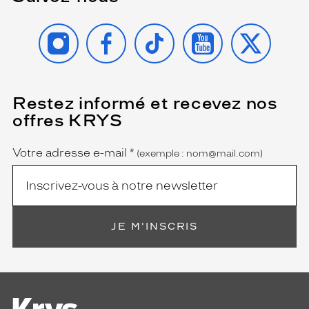
INSTAGRAM
FACEBOOK
TIKTOK
YOUTUBE
X
Restez informé et recevez nos
(Ce
champ
offres KRYS
est
Name
obligatoire)
Votre adresse e-mail
*
(exemple : nom@mail.com)
JE M'INSCRIS