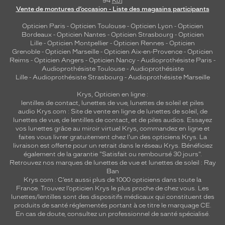
94
Ko
]
Vente de montures d’occasion - Liste des magasins participants
Opticien Paris
-
Opticien Toulouse
-
Opticien Lyon
-
Opticien
Bordeaux
-
Opticien Nantes
-
Opticien Strasbourg
-
Opticien
Lille
-
Opticien Montpellier
-
Opticien Rennes
-
Opticien
Grenoble
-
Opticien Marseille
-
Opticien Aix-en-Provence
-
Opticien
Reims
-
Opticien Angers
-
Opticien Nancy
-
Audioprothésiste Paris
-
Audioprothésiste Toulouse
-
Audioprothésiste
Lille
-
Audioprothésiste Strasbourg
-
Audioprothésiste Marseille
Krys, Opticien en ligne :
lentilles de contact
,
lunettes de vue
,
lunettes de soleil
et
piles
audio
Krys.com : Site de vente en ligne de lunettes de soleil, de
lunettes de vue, de
lentilles de contact
, et de piles audios. Essayez
vos lunettes grâce au miroir virtuel Krys, commandez en ligne et
faites vous livrer gratuitement chez l'un des opticiens Krys. La
livraison est offerte pour un retrait dans le réseau Krys. Bénéficiez
également de la garantie "Satisfait ou remboursé 30 jours".
Retrouvez nos marques de lunettes de vue et
lunettes de soleil : Ray
Ban
Krys.com : C’est aussi plus de 1000 opticiens dans toute la
France.
Trouvez l’opticien Krys le plus proche de chez vous
. Les
lunettes/lentilles sont des dispositifs médicaux qui constituent des
produits de santé réglementés portant à ce titre le marquage CE.
En cas de doute, consultez un professionnel de santé spécialisé.