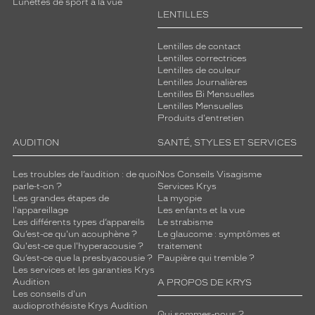
Lunettes de sport à la vue
LENTILLES
Lentilles de contact
Lentilles correctrices
Lentilles de couleur
Lentilles Journalières
Lentilles Bi Mensuelles
Lentilles Mensuelles
Produits d'entretien
AUDITION
SANTÉ, STYLES ET SERVICES
Les troubles de l’audition : de quoi
Nos Conseils Visagisme
parle-t-on ?
Services Krys
Les grandes étapes de
La myopie
l'appareillage
Les enfants et la vue
Les différents types d’appareils
Le strabisme
Qu’est-ce qu'un acouphène ?
Le glaucome : symptômes et
Qu'est-ce que l'hyperacousie ?
traitement
Qu’est-ce que la presbyacousie ?
Paupière qui tremble ?
Les services et les garanties Krys
Audition
A PROPOS DE KRYS
Les conseils d'un
audioprothésiste Krys Audition
Qui sommes-nous ?