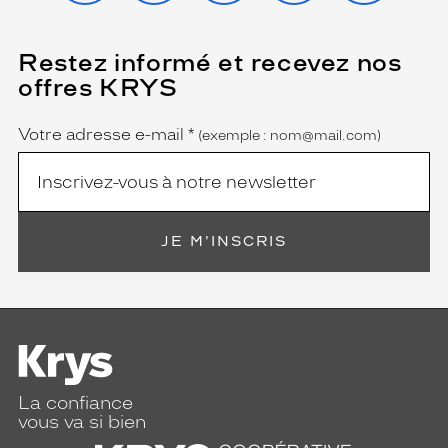
Restez informé et recevez nos
(Ce
champ
offres KRYS
est
Name
obligatoire)
Votre adresse e-mail
*
(exemple : nom@mail.com)
JE M'INSCRIS
La confiance
vous va si bien