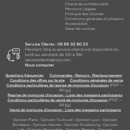
Charte de confidentialité
Mentions Légales
Politique des Cookies
Conditions générales d'utilisation
Accessibilité
Gérer les cookies
Service Clients : 09 69 32 80 35
Pendant l'été, le service clients est disponible du
lundi au vendredi de 10h à 18h.
serviceclients@krys.com
Nous contacter
Questions fréquentes
Commandes - Retours - Remboursement
Conditions des offres sur le site
Conditions générales de vente
Conditions particulières de reprise de montures d’occasion
[PDF —
86
Ko
]
Reprise de montures d’occasion - Liste des magasins participants
Conditions particulières de vente de montures d’occasion
[PDF —
94
Ko
]
Vente de montures d’occasion - Liste des magasins participants
Opticien Paris
-
Opticien Toulouse
-
Opticien Lyon
-
Opticien
Bordeaux
-
Opticien Nantes
-
Opticien Strasbourg
-
Opticien
Lille
-
Opticien Montpellier
-
Opticien Rennes
-
Opticien