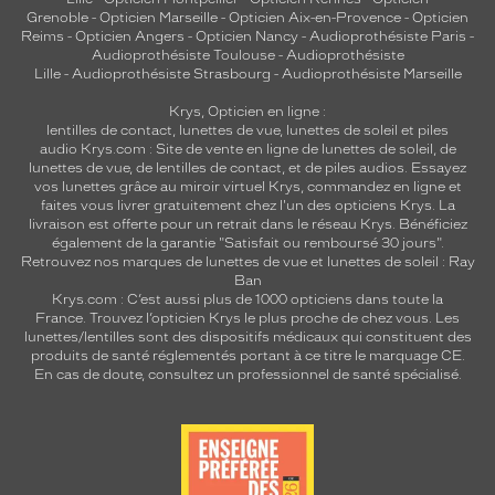
Grenoble
-
Opticien Marseille
-
Opticien Aix-en-Provence
-
Opticien
Reims
-
Opticien Angers
-
Opticien Nancy
-
Audioprothésiste Paris
-
Audioprothésiste Toulouse
-
Audioprothésiste
Lille
-
Audioprothésiste Strasbourg
-
Audioprothésiste Marseille
Krys, Opticien en ligne :
lentilles de contact
,
lunettes de vue
,
lunettes de soleil
et
piles
audio
Krys.com : Site de vente en ligne de lunettes de soleil, de
lunettes de vue, de
lentilles de contact
, et de piles audios. Essayez
vos lunettes grâce au miroir virtuel Krys, commandez en ligne et
faites vous livrer gratuitement chez l'un des opticiens Krys. La
livraison est offerte pour un retrait dans le réseau Krys. Bénéficiez
également de la garantie "Satisfait ou remboursé 30 jours".
Retrouvez nos marques de lunettes de vue et
lunettes de soleil : Ray
Ban
Krys.com : C’est aussi plus de 1000 opticiens dans toute la
France.
Trouvez l’opticien Krys le plus proche de chez vous
. Les
lunettes/lentilles sont des dispositifs médicaux qui constituent des
produits de santé réglementés portant à ce titre le marquage CE.
En cas de doute, consultez un professionnel de santé spécialisé.