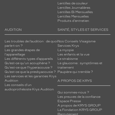
Lentilles de couleur
Lentilles Journalières
Lentilles Bi Mensuelles
Lentilles Mensuelles
Produits d'entretien
AUDITION
SANTÉ, STYLES ET SERVICES
Les troubles de l’audition : de quoi
Nos Conseils Visagisme
parle-t-on ?
Services Krys
Les grandes étapes de
La myopie
l'appareillage
Les enfants et la vue
Les différents types d’appareils
Le strabisme
Qu’est-ce qu'un acouphène ?
Le glaucome : symptômes et
Qu'est-ce que l'hyperacousie ?
traitement
Qu’est-ce que la presbyacousie ?
Paupière qui tremble ?
Les services et les garanties Krys
Audition
A PROPOS DE KRYS
Les conseils d'un
audioprothésiste Krys Audition
Qui sommes-nous ?
Les preuves de la confiance
Espace Presse
A propos de KRYS GROUP
La Fondation KRYS GROUP
Recrutement