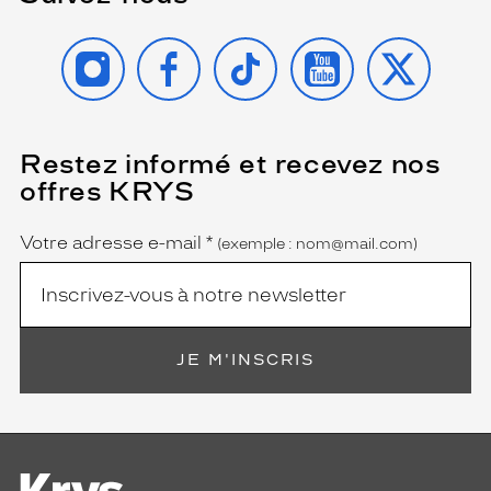
INSTAGRAM
FACEBOOK
TIKTOK
YOUTUBE
X
Restez informé et recevez nos
(Ce
champ
offres KRYS
est
Name
obligatoire)
Votre adresse e-mail
*
(exemple : nom@mail.com)
JE M'INSCRIS