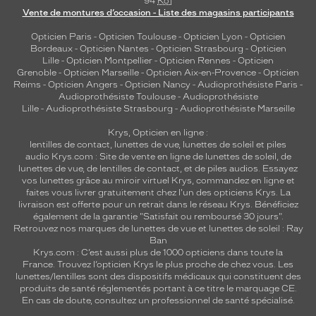
94
Ko
]
Vente de montures d’occasion - Liste des magasins participants
Opticien Paris
-
Opticien Toulouse
-
Opticien Lyon
-
Opticien
Bordeaux
-
Opticien Nantes
-
Opticien Strasbourg
-
Opticien
Lille
-
Opticien Montpellier
-
Opticien Rennes
-
Opticien
Grenoble
-
Opticien Marseille
-
Opticien Aix-en-Provence
-
Opticien
Reims
-
Opticien Angers
-
Opticien Nancy
-
Audioprothésiste Paris
-
Audioprothésiste Toulouse
-
Audioprothésiste
Lille
-
Audioprothésiste Strasbourg
-
Audioprothésiste Marseille
Krys, Opticien en ligne :
lentilles de contact
,
lunettes de vue
,
lunettes de soleil
et
piles
audio
Krys.com : Site de vente en ligne de lunettes de soleil, de
lunettes de vue, de
lentilles de contact
, et de piles audios. Essayez
vos lunettes grâce au miroir virtuel Krys, commandez en ligne et
faites vous livrer gratuitement chez l'un des opticiens Krys. La
livraison est offerte pour un retrait dans le réseau Krys. Bénéficiez
également de la garantie "Satisfait ou remboursé 30 jours".
Retrouvez nos marques de lunettes de vue et
lunettes de soleil : Ray
Ban
Krys.com : C’est aussi plus de 1000 opticiens dans toute la
France.
Trouvez l’opticien Krys le plus proche de chez vous
. Les
lunettes/lentilles sont des dispositifs médicaux qui constituent des
produits de santé réglementés portant à ce titre le marquage CE.
En cas de doute, consultez un professionnel de santé spécialisé.