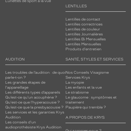
Lunettes de sport à la vue
LENTILLES
Lentilles de contact
Lentilles correctrices
Lentilles de couleur
Lentilles Journalières
Lentilles Bi Mensuelles
Lentilles Mensuelles
Produits d'entretien
AUDITION
SANTÉ, STYLES ET SERVICES
Les troubles de l’audition : de quoi
Nos Conseils Visagisme
parle-t-on ?
Services Krys
Les grandes étapes de
La myopie
l'appareillage
Les enfants et la vue
Les différents types d’appareils
Le strabisme
Qu’est-ce qu'un acouphène ?
Le glaucome : symptômes et
Qu'est-ce que l'hyperacousie ?
traitement
Qu’est-ce que la presbyacousie ?
Paupière qui tremble ?
Les services et les garanties Krys
Audition
A PROPOS DE KRYS
Les conseils d'un
audioprothésiste Krys Audition
Qui sommes-nous ?