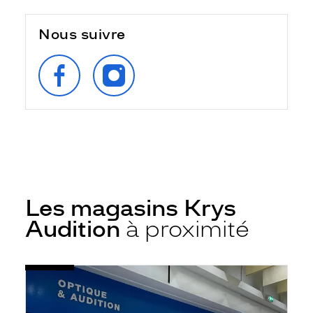
Nous suivre
SUIVEZ‑NOUS
SUIVEZ‑NOUS
SUR
SUR
FACEBOOK
INSTAGRAM
Les magasins Krys
Audition
à proximité
Voir
Audioprothésiste
la
Port-
fiche
de-