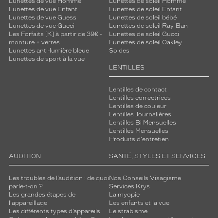
Lunettes de vue Homme
Lunettes de soleil Homme
Lunettes de vue Enfant
Lunettes de soleil Enfant
Lunettes de vue Guess
Lunettes de soleil bébé
Lunettes de vue Gucci
Lunettes de soleil Ray-Ban
Les Forfaits [K] à partir de 39€ -
Lunettes de soleil Gucci
monture + verres
Lunettes de soleil Oakley
Lunettes anti-lumière bleue
Soldes
Lunettes de sport à la vue
LENTILLES
Lentilles de contact
Lentilles correctrices
Lentilles de couleur
Lentilles Journalières
Lentilles Bi Mensuelles
Lentilles Mensuelles
Produits d'entretien
AUDITION
SANTÉ, STYLES ET SERVICES
Les troubles de l’audition : de quoi
Nos Conseils Visagisme
parle-t-on ?
Services Krys
Les grandes étapes de
La myopie
l'appareillage
Les enfants et la vue
Les différents types d’appareils
Le strabisme