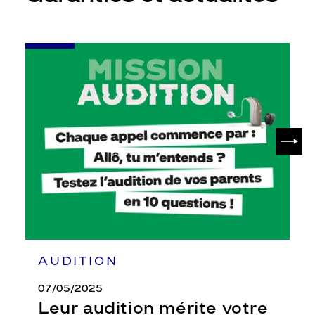
-
Leur
audition
mérite
votre
attention
SUIV
AUDITION
07/05/2025
Leur audition mérite votre