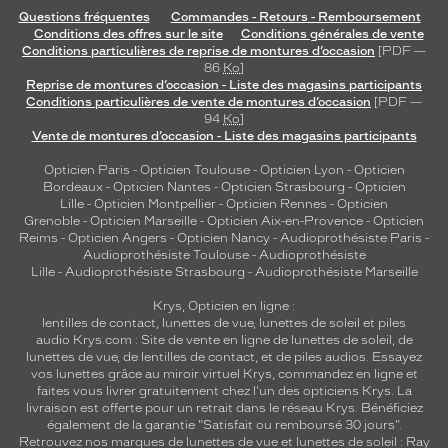
Questions fréquentes
Commandes - Retours - Remboursement
Conditions des offres sur le site
Conditions générales de vente
Conditions particulières de reprise de montures d’occasion
[PDF —
86
Ko
]
Reprise de montures d’occasion - Liste des magasins participants
Conditions particulières de vente de montures d’occasion
[PDF —
94
Ko
]
Vente de montures d’occasion - Liste des magasins participants
Opticien Paris
-
Opticien Toulouse
-
Opticien Lyon
-
Opticien
Bordeaux
-
Opticien Nantes
-
Opticien Strasbourg
-
Opticien
Lille
-
Opticien Montpellier
-
Opticien Rennes
-
Opticien
Grenoble
-
Opticien Marseille
-
Opticien Aix-en-Provence
-
Opticien
Reims
-
Opticien Angers
-
Opticien Nancy
-
Audioprothésiste Paris
-
Audioprothésiste Toulouse
-
Audioprothésiste
Lille
-
Audioprothésiste Strasbourg
-
Audioprothésiste Marseille
Krys, Opticien en ligne :
lentilles de contact
,
lunettes de vue
,
lunettes de soleil
et
piles
audio
Krys.com : Site de vente en ligne de lunettes de soleil, de
lunettes de vue, de
lentilles de contact
, et de piles audios. Essayez
vos lunettes grâce au miroir virtuel Krys, commandez en ligne et
faites vous livrer gratuitement chez l'un des opticiens Krys. La
livraison est offerte pour un retrait dans le réseau Krys. Bénéficiez
également de la garantie "Satisfait ou remboursé 30 jours".
Retrouvez nos marques de lunettes de vue et
lunettes de soleil : Ray