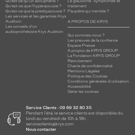
Qu’est-ce qu'un acouphène ?
Le glaucome : symptômes et
Qu'est-ce que l'hyperacousie ?
traitement
Qu’est-ce que la presbyacousie ?
Paupière qui tremble ?
Les services et les garanties Krys
Audition
A PROPOS DE KRYS
Les conseils d'un
audioprothésiste Krys Audition
Qui sommes-nous ?
Les preuves de la confiance
Espace Presse
A propos de KRYS GROUP
La Fondation KRYS GROUP
Recrutement
Charte de confidentialité
Mentions Légales
Politique des Cookies
Conditions générales d'utilisation
Accessibilité
Gérer les cookies
Service Clients : 09 69 32 80 35
Pendant l'été, le service clients est disponible du
lundi au vendredi de 10h à 18h.
serviceclients@krys.com
Nous contacter