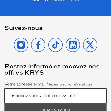
Suivez-nous
INSTAGRAM
FACEBOOK
TIKTOK
YOUTUBE
X
Restez informé et recevez nos
(Ce
champ
offres KRYS
est
Name
obligatoire)
Votre adresse e-mail
*
(exemple : nom@mail.com)
JE M'INSCRIS