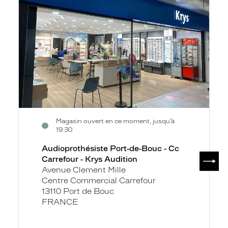
Bouc
-
Cc
Carrefour
-
Krys
Audition
Magasin ouvert en ce moment, jusqu’à
19:30
Audioprothésiste Port-de-Bouc - Cc
SUIV
Carrefour - Krys Audition
Avenue Clement Mille
Centre Commercial Carrefour
13110 Port de Bouc
FRANCE