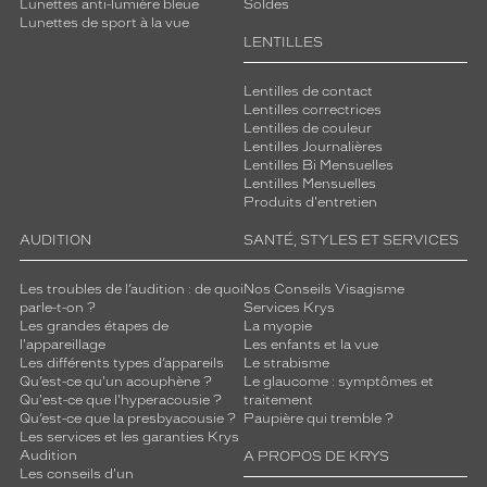
Lunettes anti-lumière bleue
Soldes
Lunettes de sport à la vue
LENTILLES
Lentilles de contact
Lentilles correctrices
Lentilles de couleur
Lentilles Journalières
Lentilles Bi Mensuelles
Lentilles Mensuelles
Produits d'entretien
AUDITION
SANTÉ, STYLES ET SERVICES
Les troubles de l’audition : de quoi
Nos Conseils Visagisme
parle-t-on ?
Services Krys
Les grandes étapes de
La myopie
l'appareillage
Les enfants et la vue
Les différents types d’appareils
Le strabisme
Qu’est-ce qu'un acouphène ?
Le glaucome : symptômes et
Qu'est-ce que l'hyperacousie ?
traitement
Qu’est-ce que la presbyacousie ?
Paupière qui tremble ?
Les services et les garanties Krys
Audition
A PROPOS DE KRYS
Les conseils d'un