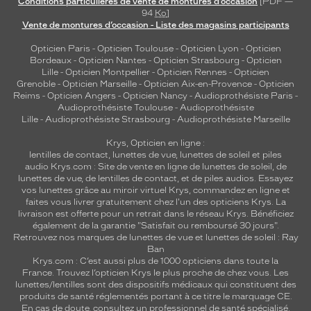
Conditions particulières de vente de montures d’occasion
[PDF —
94
Ko
]
Vente de montures d’occasion - Liste des magasins participants
Opticien Paris
-
Opticien Toulouse
-
Opticien Lyon
-
Opticien
Bordeaux
-
Opticien Nantes
-
Opticien Strasbourg
-
Opticien
Lille
-
Opticien Montpellier
-
Opticien Rennes
-
Opticien
Grenoble
-
Opticien Marseille
-
Opticien Aix-en-Provence
-
Opticien
Reims
-
Opticien Angers
-
Opticien Nancy
-
Audioprothésiste Paris
-
Audioprothésiste Toulouse
-
Audioprothésiste
Lille
-
Audioprothésiste Strasbourg
-
Audioprothésiste Marseille
Krys, Opticien en ligne :
lentilles de contact
,
lunettes de vue
,
lunettes de soleil
et
piles
audio
Krys.com : Site de vente en ligne de lunettes de soleil, de
lunettes de vue, de
lentilles de contact
, et de piles audios. Essayez
vos lunettes grâce au miroir virtuel Krys, commandez en ligne et
faites vous livrer gratuitement chez l'un des opticiens Krys. La
livraison est offerte pour un retrait dans le réseau Krys. Bénéficiez
également de la garantie "Satisfait ou remboursé 30 jours".
Retrouvez nos marques de lunettes de vue et
lunettes de soleil : Ray
Ban
Krys.com : C’est aussi plus de 1000 opticiens dans toute la
France.
Trouvez l’opticien Krys le plus proche de chez vous
. Les
lunettes/lentilles sont des dispositifs médicaux qui constituent des
produits de santé réglementés portant à ce titre le marquage CE.
En cas de doute, consultez un professionnel de santé spécialisé.