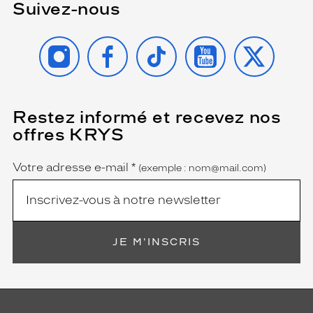
Suivez-nous
INSTAGRAM
FACEBOOK
TIKTOK
YOUTUBE
X
Restez informé et recevez nos
(Ce
champ
offres KRYS
est
Name
obligatoire)
Votre adresse e-mail
*
(exemple : nom@mail.com)
JE M'INSCRIS