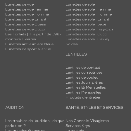
Lunettes de vue
Lunettes de soleil
Lunettes de vue Femme
Lunettes de soleil Femme
Lunettes de vue Homme
Lunettes de soleil Homme
Lunettes de vue Enfant
Lunettes de soleil Enfant
Lunettes de vue Guess
Lunettes de soleil bébé
Lunettes de vue Gucci
Lunettes de soleil Ray-Ban
Les Forfaits [K] à partir de 39€ -
Lunettes de soleil Gucci
monture + verres
Lunettes de soleil Oakley
Lunettes anti-lumière bleue
Soldes
Lunettes de sport à la vue
LENTILLES
Lentilles de contact
Lentilles correctrices
Lentilles de couleur
Lentilles Journalières
Lentilles Bi Mensuelles
Lentilles Mensuelles
Produits d'entretien
AUDITION
SANTÉ, STYLES ET SERVICES
Les troubles de l’audition : de quoi
Nos Conseils Visagisme
parle-t-on ?
Services Krys
Les grandes étapes de
La myopie