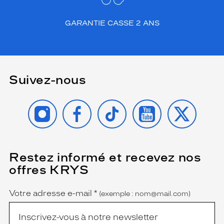
GARANTIE CASSE 2 ANS
Suivez-nous
INSTAGRAM
FACEBOOK
TIKTOK
YOUTUBE
X
Restez informé et recevez nos
(Ce
champ
offres KRYS
est
Name
obligatoire)
Votre adresse e-mail
*
(exemple : nom@mail.com)