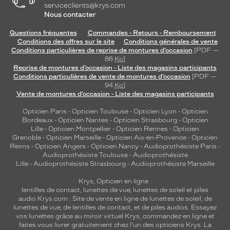
serviceclients@krys.com
Nous contacter
Questions fréquentes
Commandes - Retours - Remboursement
Conditions des offres sur le site
Conditions générales de vente
Conditions particulières de reprise de montures d’occasion
[PDF —
86
Ko
]
Reprise de montures d’occasion - Liste des magasins participants
Conditions particulières de vente de montures d’occasion
[PDF —
94
Ko
]
Vente de montures d’occasion - Liste des magasins participants
Opticien Paris
-
Opticien Toulouse
-
Opticien Lyon
-
Opticien
Bordeaux
-
Opticien Nantes
-
Opticien Strasbourg
-
Opticien
Lille
-
Opticien Montpellier
-
Opticien Rennes
-
Opticien
Grenoble
-
Opticien Marseille
-
Opticien Aix-en-Provence
-
Opticien
Reims
-
Opticien Angers
-
Opticien Nancy
-
Audioprothésiste Paris
-
Audioprothésiste Toulouse
-
Audioprothésiste
Lille
-
Audioprothésiste Strasbourg
-
Audioprothésiste Marseille
Krys, Opticien en ligne :
lentilles de contact
,
lunettes de vue
,
lunettes de soleil
et
piles
audio
Krys.com : Site de vente en ligne de lunettes de soleil, de
lunettes de vue, de
lentilles de contact
, et de piles audios. Essayez
vos lunettes grâce au miroir virtuel Krys, commandez en ligne et
faites vous livrer gratuitement chez l'un des opticiens Krys. La