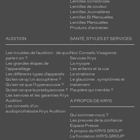
Lentilles correctrices
Lentilles de couleur
Lentilles Journalières
Lentilles Bi Mensuelles
Lentilles Mensuelles
Produits d'entretien
AUDITION
SANTÉ, STYLES ET SERVICES
Les troubles de l’audition : de quoi
Nos Conseils Visagisme
parle-t-on ?
Services Krys
Les grandes étapes de
La myopie
l'appareillage
Les enfants et la vue
Les différents types d’appareils
Le strabisme
Qu’est-ce qu'un acouphène ?
Le glaucome : symptômes et
Qu'est-ce que l'hyperacousie ?
traitement
Qu’est-ce que la presbyacousie ?
Paupière qui tremble ?
Les services et les garanties Krys
Audition
A PROPOS DE KRYS
Les conseils d'un
audioprothésiste Krys Audition
Qui sommes-nous ?
Les preuves de la confiance
Espace Presse
A propos de KRYS GROUP
La Fondation KRYS GROUP