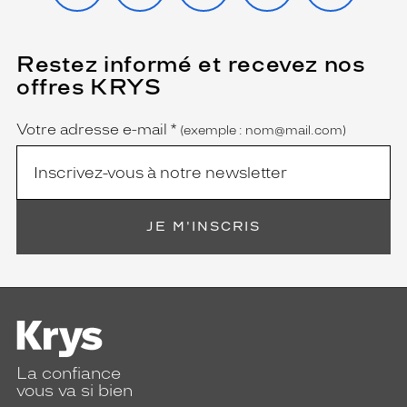
Restez informé et recevez nos
(Ce
champ
offres KRYS
est
Name
obligatoire)
Votre adresse e-mail
*
(exemple : nom@mail.com)
JE M'INSCRIS
La confiance
vous va si bien