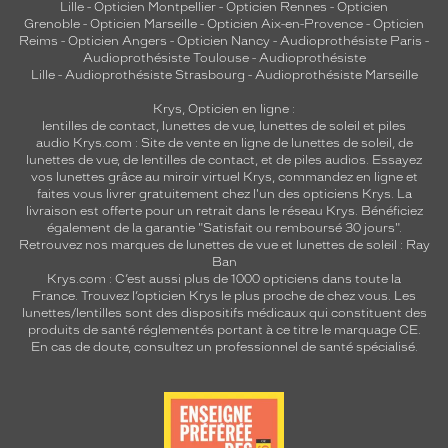
Lille
-
Opticien Montpellier
-
Opticien Rennes
-
Opticien
Grenoble
-
Opticien Marseille
-
Opticien Aix-en-Provence
-
Opticien
Reims
-
Opticien Angers
-
Opticien Nancy
-
Audioprothésiste Paris
-
Audioprothésiste Toulouse
-
Audioprothésiste
Lille
-
Audioprothésiste Strasbourg
-
Audioprothésiste Marseille
Krys, Opticien en ligne :
lentilles de contact
,
lunettes de vue
,
lunettes de soleil
et
piles
audio
Krys.com : Site de vente en ligne de lunettes de soleil, de
lunettes de vue, de
lentilles de contact
, et de piles audios. Essayez
vos lunettes grâce au miroir virtuel Krys, commandez en ligne et
faites vous livrer gratuitement chez l'un des opticiens Krys. La
livraison est offerte pour un retrait dans le réseau Krys. Bénéficiez
également de la garantie "Satisfait ou remboursé 30 jours".
Retrouvez nos marques de lunettes de vue et
lunettes de soleil : Ray
Ban
Krys.com : C’est aussi plus de 1000 opticiens dans toute la
France.
Trouvez l’opticien Krys le plus proche de chez vous
. Les
lunettes/lentilles sont des dispositifs médicaux qui constituent des
produits de santé réglementés portant à ce titre le marquage CE.
En cas de doute, consultez un professionnel de santé spécialisé.