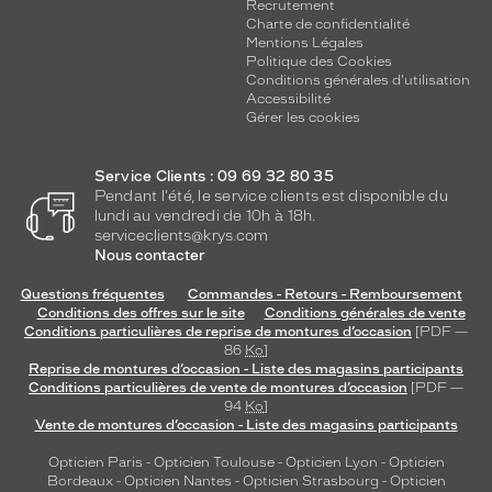
Recrutement
Charte de confidentialité
Mentions Légales
Politique des Cookies
Conditions générales d'utilisation
Accessibilité
Gérer les cookies
Service Clients : 09 69 32 80 35
Pendant l'été, le service clients est disponible du
lundi au vendredi de 10h à 18h.
serviceclients@krys.com
Nous contacter
Questions fréquentes
Commandes - Retours - Remboursement
Conditions des offres sur le site
Conditions générales de vente
Conditions particulières de reprise de montures d’occasion
[PDF —
86
Ko
]
Reprise de montures d’occasion - Liste des magasins participants
Conditions particulières de vente de montures d’occasion
[PDF —
94
Ko
]
Vente de montures d’occasion - Liste des magasins participants
Opticien Paris
-
Opticien Toulouse
-
Opticien Lyon
-
Opticien
Bordeaux
-
Opticien Nantes
-
Opticien Strasbourg
-
Opticien